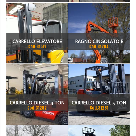
CON TRASLATORE 4
TRASLATORE CARICATORE
FORCHE ANNO 1997
CARRELLO ELEVATORE
RAGNO CINGOLATO E
Cod.31511
Cod.31284
JUNGHEINRICH 25 Q.LI
ASCENSORE A FORBICE
CARRELLO DIESEL 4 TON
CARRELLO DIESEL 5 TON
Cod.31282
Cod.31281
ALTEZZA MAX 4.5M
ALTEZZA MAX 4.5M
TRIPLEX
TRIPLEX