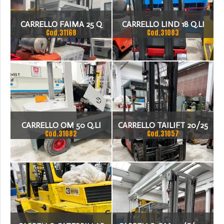
CARRELLO FAIMA 25 Q
CARRELLO LIND 18 Q.LI
Cod.31168
Cod.31083
ANNO 1997
CARRELLO OM 50 Q.LI
CARRELLO TAILIFT 20/25
Cod.31082
Cod.31057
Q.LI ELETTRICO