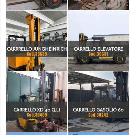
CIRCA, ALTEZZA PALE CIRCA
3,60 M
CARRRELLO JUNGHEINRICH
CARRELLO ELEVATORE
Cod.30639
Cod.30631
KALMAR
CARRELLO XD 40 Q.LI
CARRELLO GASOLIO 60
Cod.30409
Cod.30242
DIESEL
Q.LICAT DP 60 ANNO 2002
ALZATA LIBERA 6000