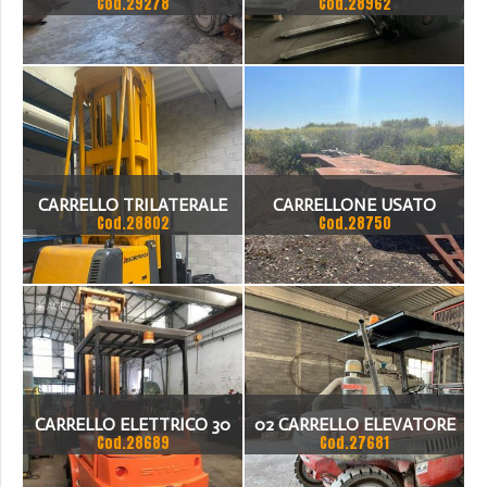
Cod.29278
Cod.28962
QU.LI OM ELETTRICA
CARRELLO TRILATERALE
CARRELLONE USATO
Cod.28802
Cod.28750
JUNGHEINRICH 513
ALTEZZA 14 METRI
CARRELLO ELETTRICO 30
02 CARRELLO ELEVATORE
Cod.28689
Cod.27681
Q.LI
LINDE H 80.