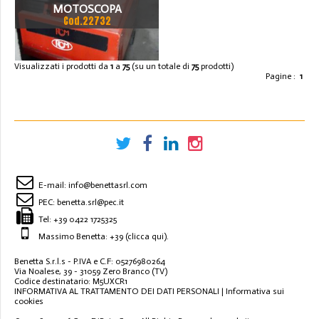
MOTOSCOPA
Cod.22732
Visualizzati i prodotti da
1
a
75
(su un totale di
75
prodotti)
Pagine :
1
E-mail:
info@benettasrl.com
PEC:
benetta.srl@pec.it
Tel:
+39 0422 1725325
Massimo Benetta: +39
(clicca qui)
.
Benetta S.r.l.s - P.IVA e C.F: 05276980264
Via Noalese, 39 - 31059 Zero Branco (TV)
Codice destinatario: M5UXCR1
INFORMATIVA AL TRATTAMENTO DEI DATI PERSONALI
|
Informativa sui
cookies