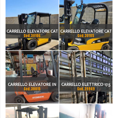
TRIPLEX GAL MOTORE
MITSUBISHI 6 CILINDRI
PERFETTO IMPIANTO LU
CARRELLO ELEVATORE CAT
CARRELLO ELEVATORE CAT
Cod.30106
Cod.30105
EP 30K PAC
EP 20 CN
CARRELLO ELEVATORE IN
CARRELLO ELETTRICO 17.5
Cod.30015
Cod.29949
VENDITA: STEINBOCK
TON
BOSS PE 25 MP MK VI A-1
DEL 1998