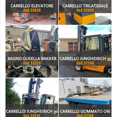
CARRELLO ELEVATORE
CARRELLO TRILATERALE
Cod.33638
Cod.32505
PUCCI CATERVO
25Q.LI
RAGNO GUSELLA BAKKER
CARRELLO JUNGHEIRICH 35
Cod.32370
Cod.32248
SHT 305 PE 1-A1 MATR.
Q.LI
Z8150 MAX LIFT 3 T
CARRELLO JUNGHEIRICH 30
CARRELLO GOMMATO ORI
Cod.32247
Cod.32158