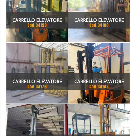
CARRELLO ELEVATORE
CARRELLO ELEVATORE
Cod.34199
Cod.34180
POZZI ELETTRICO
LUGLI 100
CARRELLO ELEVATORE
CARRELLO ELEVATORE
Cod.34179
Cod.34143
CLARK DCY 250 S/PD
CARECAR