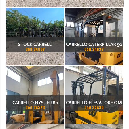
STOCK CARRELLI
CARRELLO CATERPILLAR 50
Cod.34807
Cod.34627
Q.LI ELETTRICO TRIPLEX
CARRELLO HYSTER 80
CARRELLO ELEVATORE OM
Cod.34573
Cod.34495
QUINTALI
EU 30