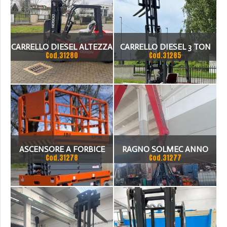
CARRELLO DIESEL ALTEZZA
CARRELLO DIESEL 3 TON
Cod.31280
Cod.31285
MAX 4.5M TRIPLEX
TRIPLEX CON
PORTATA 3 TON
TRALSLATORE ALTEZZA
4.5M CERTIFICATO CE
ASCENSORE A FORBICE
RAGNO SOLMEC ANNO
Cod.31278
Cod.31277
SJPT1212
2018