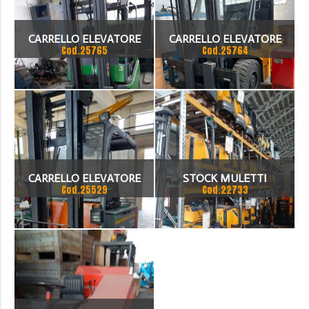
CARRELLO ELEVATORE
CARRELLO ELEVATORE
Cod.25765
Cod.25764
ELETTRICO BLITZ 300
ELETTRICO E60N
CARRELLO ELEVATORE
STOCK MULETTI
Cod.25529
Cod.22733
ELETTRICO CON
DISPONIBILI
CARICABATTERIA 30 Q.LI