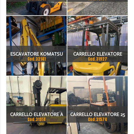
Q.LI
SEM B PORTATA 40 TON
ANNO 2013
ESCAVATORE KOMATSU
CARRELLO ELEVATORE
Cod.32141
Cod.31927
PC50MR-2 50Q ANNO 2007
CON SOLO 234 ORE DI
LAVORO COMPLETO DI
PINZA NUOVA ANNO 2007
CARRELLO ELEVATORE A
CARRELLO ELEVATORE 25
Cod.31914
Cod.31574
BATTERIE HYSTER 4.00
Q.LI JUNGHEINRICH,