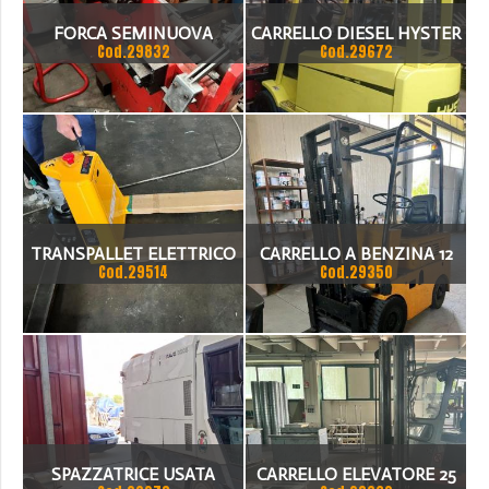
FORCA SEMINUOVA
CARRELLO DIESEL HYSTER
Cod.29832
Cod.29672
ROTANTE
ANNO 1996 3200 KG
ALTEZZA CARICO 4205MM
TRANSPALLET ELETTRICO
CARRELLO A BENZINA 12
Cod.29514
Cod.29350
Q.LI
SPAZZATRICE USATA
CARRELLO ELEVATORE 25