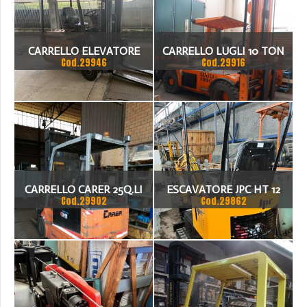
CARRELLO ELEVATORE
CARRELLO LUGLI 10 TON
Cod.29946
Cod.29916
FRONTALE= STILL -
TRASLATORE DOPPIO
ELETTRICO
OTTIME CONDIZIONI
ANNO 2002
CARRELLO CARER 25Q.LI
ESCAVATORE JPC HT 12
Cod.29902
Cod.29862
BATTERIA NUOVA