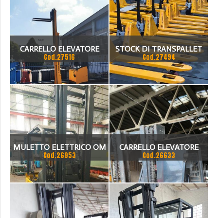
CARRELLO ELEVATORE
STOCK DI TRANSPALLET
Cod.27516
Cod.27494
RETRATTILE CON PORTATA
NUOVI
25 QL
MULETTO ELETTRICO OM
CARRELLO ELEVATORE
Cod.26953
Cod.26633
20 Q.LI CON TRASLATORE E
LINDE 40 QT. DOTATO DI
CARICABATTERIA
RIBALTATORE