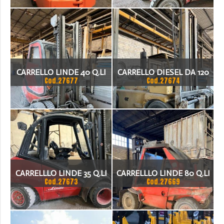
CARRELLO LINDE 40 Q.LI
CARRELLO DIESEL DA 120
Cod.27677
Cod.27674
QLI
CARRELLLO LINDE 35 Q.LI
CARRELLLO LINDE 80 Q.LI
Cod.27673
Cod.27669