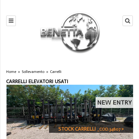
Home
»
Sollevamento
»
Carrelli
CARRELLI ELEVATORI USATI
NEW ENTRY
STOCK CARRELLI
>
_COD.34807