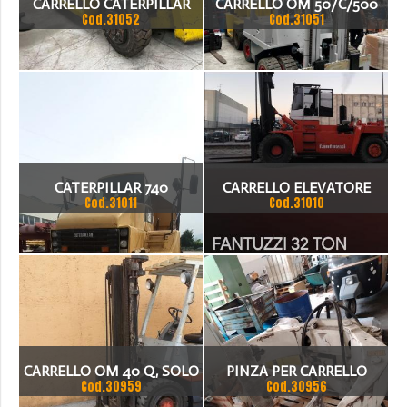
CARRELLO CATERPILLAR
CARRELLO OM 50/C/500
Cod.31052
Cod.31051
ANNO 1990
CATERPILLAR 740
CARRELLO ELEVATORE
Cod.31011
Cod.31010
FANTUZZI 32 TON
CARRELLO OM 40 Q, SOLO
PINZA PER CARRELLO
Cod.30959
Cod.30956
1800 ORE DI LAVORO