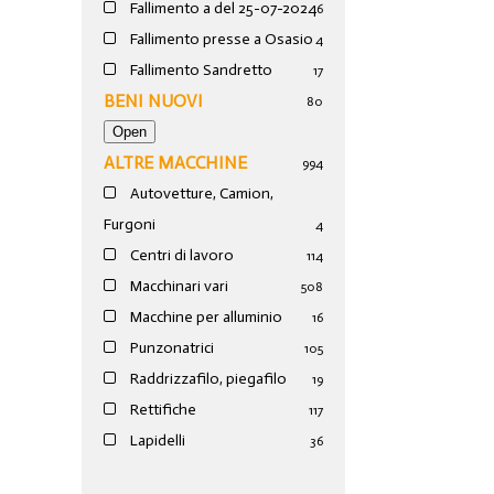
Fallimento a del 25-07-2024
6
Fallimento presse a Osasio
4
Fallimento Sandretto
17
BENI NUOVI
80
ALTRE MACCHINE
994
Autovetture, Camion,
Furgoni
4
Centri di lavoro
114
Macchinari vari
508
Macchine per alluminio
16
Punzonatrici
105
Raddrizzafilo, piegafilo
19
Rettifiche
117
Lapidelli
36