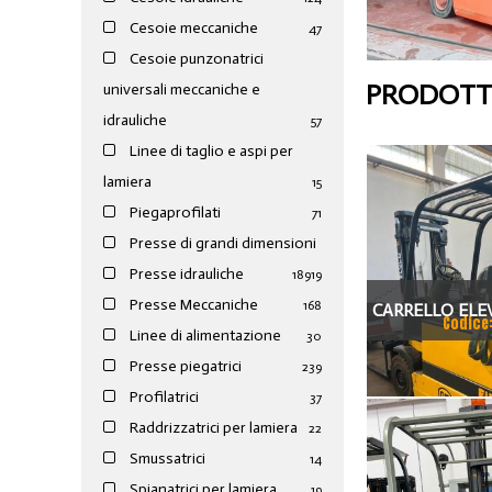
Cesoie meccaniche
47
Cesoie punzonatrici
PRODOTTI
universali meccaniche e
idrauliche
57
Linee di taglio e aspi per
lamiera
15
Piegaprofilati
71
Presse di grandi dimensioni
Presse idrauliche
189
19
Presse Meccaniche
168
CARRELLO ELE
Codice
Linee di alimentazione
30
3
Presse piegatrici
239
Profilatrici
37
Raddrizzatrici per lamiera
22
Smussatrici
14
Spianatrici per lamiera
19