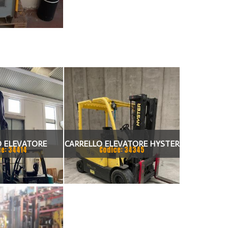
O ELEVATORE
CARRELLO ELEVATORE HYSTER
ce: 34414
Codice: 34345
 BAOLI KBE20
PORTATA 3500 KG