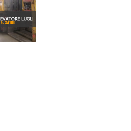
LEVATORE LUGLI
ce: 34180
100