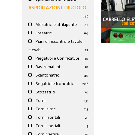
ASPORTAZIONI TRUCIOLO
986
CARRELLO ELE
Codice
Alesatrici e affilapunte
42
MODELLO 
Fresatrici
167
Piani di riscontro e tavole
elevabili
22
Piegatubi e Conificatubi
30
Rastrematubi
10
Scantonatrici
40
Segatrici e troncatrici
206
Stozzatrici
70
Torni
131
Torni a cnc
113
Torni frontali
25
Torni speciali
5
Torni verticali
20