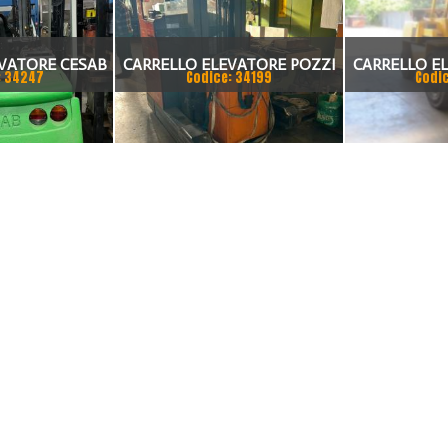
VATORE CESAB
CARRELLO ELEVATORE POZZI
CARRELLO E
: 34247
Codice: 34199
Codi
BLITZ 250
ELETTRICO