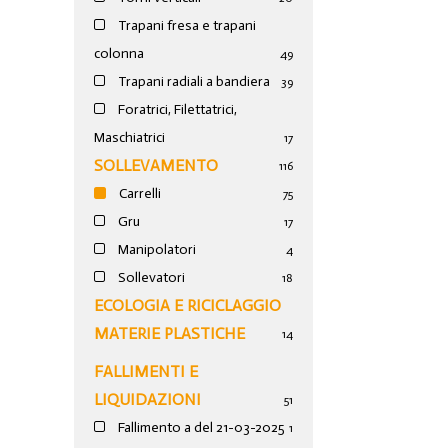
Trapani fresa e trapani
colonna
49
Trapani radiali a bandiera
39
Foratrici, Filettatrici,
Maschiatrici
17
SOLLEVAMENTO
116
Carrelli
75
Gru
17
Manipolatori
4
Sollevatori
18
ECOLOGIA E RICICLAGGIO
MATERIE PLASTICHE
14
FALLIMENTI E
LIQUIDAZIONI
51
Fallimento a del 21-03-2025
1