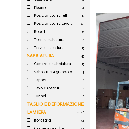
Plasma
54
Posizionatori a rulli
17
Posizionatori a tavola
43
Robot
35
Torni di saldatura
8
Travi di saldatura
15
SABBIATURA
45
Camere di sabbiatura
15
Sabbiatrici a grappolo
5
Tappeti
6
Tavole rotanti
4
Tunnel
6
TAGLIO E DEFORMAZIONE
LAMIERA
1086
Bordatrici
34
Cesoie idrauliche
124