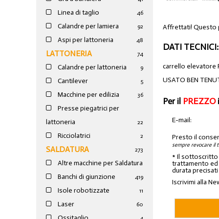
Linea di taglio
46
Calandre per lamiera
Affrettati! Questo
92
Aspi per lattoneria
48
DATI TECNICI:
LATTONERIA
74
carrello elevator
Calandre per lattoneria
9
USATO BEN TENUT
Cantilever
5
Macchine per edilizia
36
Per il
PREZZO
Presse piegatrici per
E-mail:
lattoneria
22
Ricciolatrici
2
Presto il conse
sempre revocare il 
SALDATURA
273
* Il sottoscritt
Altre macchine per Saldatura
trattamento ed a
durata precisati
Banchi di giunzione
4
19
Iscrivimi alla Ne
Isole robotizzate
11
Laser
60
Ossitaglio
4