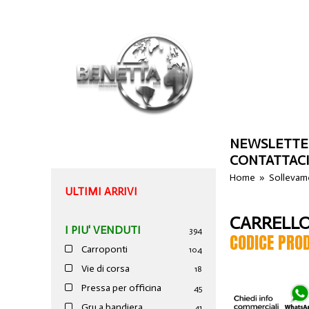
NEWSLETTE
CONTATTAC
Home
»
Sollevam
ULTIMI ARRIVI
CARRELLO
I PIU' VENDUTI
394
CODICE PRO
Carroponti
104
Vie di corsa
18
Pressa per officina
45
Gru a bandiera
41