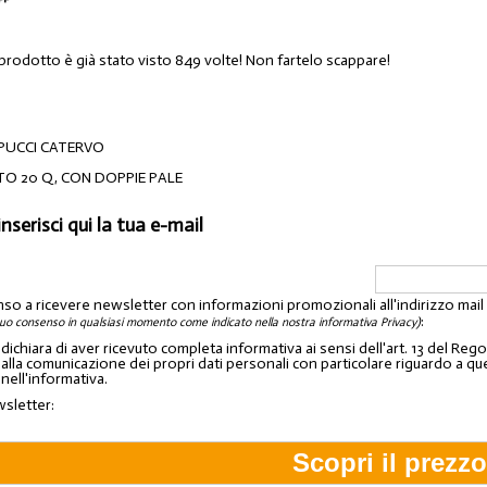
 prodotto è già stato visto 849 volte! Non fartelo scappare!
e PUCCI CATERVO
O 20 Q, CON DOPPIE PALE
inserisci qui la tua e-mail
nso a ricevere newsletter con informazioni promozionali all'indirizzo mai
:
tuo consenso in qualsiasi momento come indicato nella nostra informativa Privacy)
o dichiara di aver ricevuto completa informativa ai sensi dell'art. 13 del 
lla comunicazione dei propri dati personali con particolare riguardo a quelli c
 nell'informativa.
wsletter: