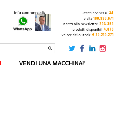
34
Utenti connessi:
108.998.671
visite
204.365
iscritti alla newsletter!
4.073
prodotti disponibili
€ 25.210.271
valore dello Stock:
I
VENDI UNA MACCHINA?