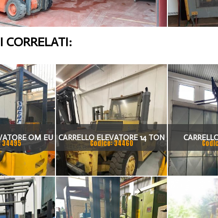
 CORRELATI:
VATORE OM EU
CARRELLO ELEVATORE 14 TON
CARRELL
: 34495
Codice: 34460
Codi
0
CAT 3208
ELETTRICO