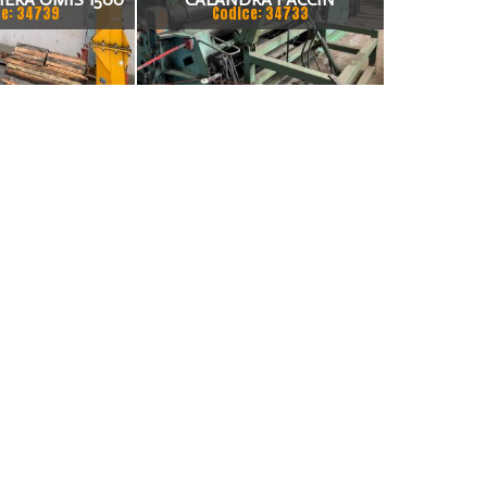
e: 34739
Codice: 34733
 ROTAZIONE
2000X6MM 4 RULLI
RIZZATA
VISUALIZZATA + SOSTEGNO
VIROLA + POSIZIONATORE