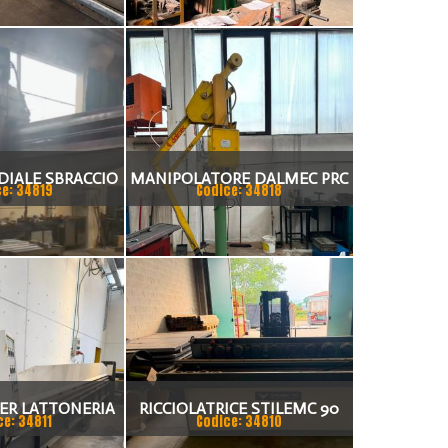
DIALE SBRACCIO
MANIPOLATORE DALMEC PRC
ce: 34819
Codice: 34818
 FORO 100 MM
ER LATTONERIA
RICCIOLATRICE STILEMC 90
ce: 34811
Codice: 34810
ECO 815