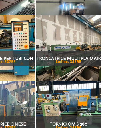
AULICA CM 3006
MELONI 10 TON
SCARTAMENTO 18875 MM
ANNO 1980
E PER TUBI CON
TRONCATRICE MULTIPLA MAIR
e: 34799
Codice: 34798
ORNO
TRA 2000 CON CARICATORE
RICE CINESE
TORNIO OMG 280
e: 34795
Codice: 34794