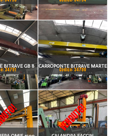
 BITRAVE GB 8
CARROPONTE BITRAVE MARTE
ce: 34791
Codice: 34790
AMENTO 17000
20 TON SCARTAMENTO 17000
MM
MM ANNO 1997
DUTO!
VENDUTO!
IERA OMIS 1500
CALANDRA FACCIN