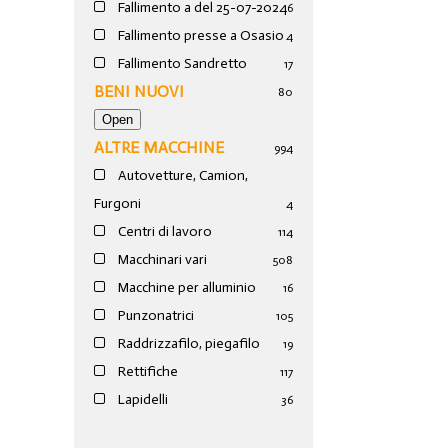
Fallimento a del 25-07-2024
6
Fallimento presse a Osasio
4
Fallimento Sandretto
17
BENI NUOVI
80
ALTRE MACCHINE
994
Autovetture, Camion,
Furgoni
4
Centri di lavoro
114
Macchinari vari
508
Macchine per alluminio
16
Punzonatrici
105
Raddrizzafilo, piegafilo
19
Rettifiche
117
Lapidelli
36