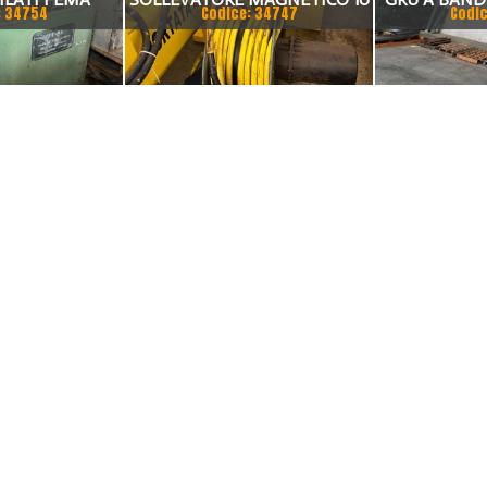
: 34754
Codice: 34747
Codic
TON
KG CON
MOTO