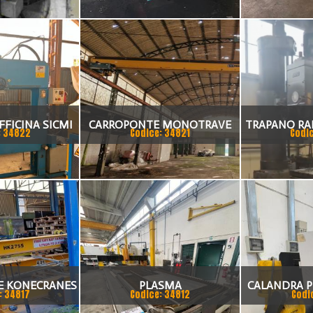
FFICINA SICMI
CARROPONTE MONOTRAVE
TRAPANO RA
: 34822
Codice: 34821
Codi
 TON
DEMAG 5 TON SCARTAMENTO
3000 MM.
16190 MM
E KONECRANES
PLASMA
CALANDRA P
: 34817
Codice: 34812
Codi
TON