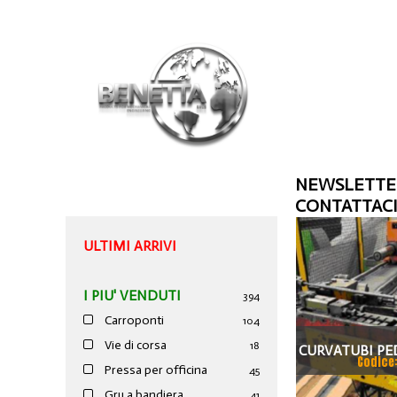
NEWSLETTE
CONTATTAC
ULTIMI ARRIVI
I PIU' VENDUTI
394
Carroponti
104
Vie di corsa
18
CURVATUBI PED
Codice
Pressa per officina
45
ASSI
Gru a bandiera
41