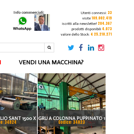
33
Utenti connessi:
109.002.419
visite
204.367
iscritti alla newsletter!
4.073
prodotti disponibili
€ 25.210.271
valore dello Stock:
I
VENDI UNA MACCHINA?
LIO SANT 1500 X
GRU A COLONNA PUPPINATO 1
e: 34824
Codice: 34823
 MM
TON