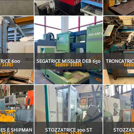
EMCOMILL FAMUP E1200
COLGAR IDR
RICE 600
SEGATRICE MISSLER DEB 650
TRONCATRIC
: 34801
Codice: 34800
Codic
CE
F
NES E SHIPMAN
STOZZATRICE 200 ST
STOZZAT
: 34797
Codice: 34796
Codic