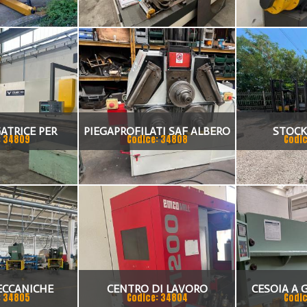
ATRICE PER
PIEGAPROFILATI SAF ALBERO
STOCK
: 34809
Codice: 34808
Codic
 STILMEC 90
80MM
ECCANICHE
CENTRO DI LAVORO
CESOIA A 
: 34805
Codice: 34804
Codic