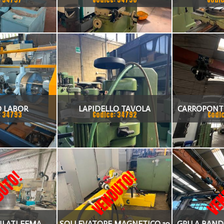
 LABOR
LAPIDELLO TAVOLA
CARROPONTE
: 34793
Codice: 34792
Codi
CIRCOLARE MCR 300
TON SCART
UTO!
VENDUTO!
VEN
ILATI FEMA
SOLLEVATORE MAGNETICO 10
GRU A BAND