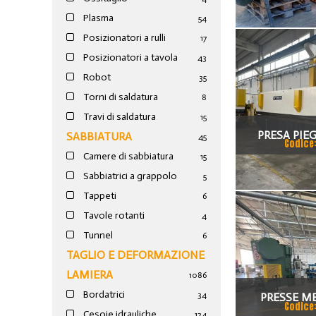
Plasma
54
Posizionatori a rulli
17
Posizionatori a tavola
43
Robot
35
Torni di saldatura
8
Travi di saldatura
15
PRESA PIEG
SABBIATURA
45
Codice
Camere di sabbiatura
15
LATTONERIA
Sabbiatrici a grappolo
5
Tappeti
6
Tavole rotanti
4
Tunnel
6
TAGLIO E DEFORMAZIONE
LAMIERA
1086
Bordatrici
34
PRESSE M
Codice
Cesoie idrauliche
124