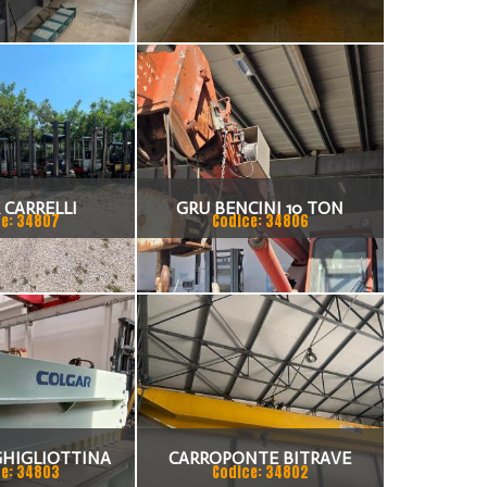
 CARRELLI
GRU BENCINI 10 TON
e: 34807
Codice: 34806
GHIGLIOTTINA
CARROPONTE BITRAVE
e: 34803
Codice: 34802