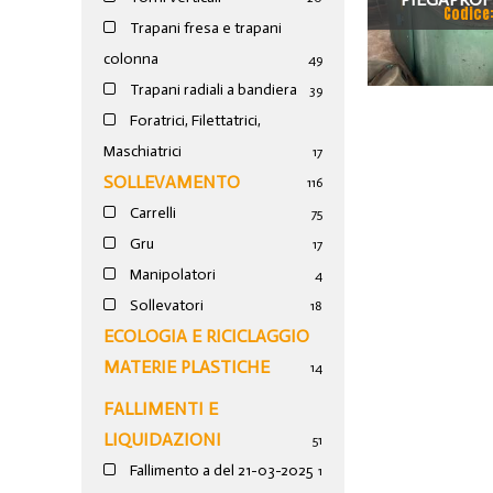
Codice
Trapani fresa e trapani
colonna
49
Trapani radiali a bandiera
39
Foratrici, Filettatrici,
Maschiatrici
17
SOLLEVAMENTO
116
Carrelli
75
Gru
17
Manipolatori
4
Sollevatori
18
ECOLOGIA E RICICLAGGIO
MATERIE PLASTICHE
14
FALLIMENTI E
LIQUIDAZIONI
51
Fallimento a del 21-03-2025
1