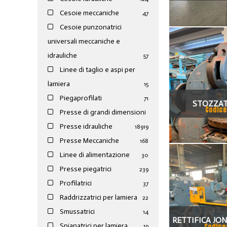
Cesoie meccaniche
47
Cesoie punzonatrici
universali meccaniche e
idrauliche
57
Linee di taglio e aspi per
lamiera
15
Piegaprofilati
71
STOZZAT
Codice
Presse di grandi dimensioni
Presse idrauliche
189
19
Presse Meccaniche
168
Linee di alimentazione
30
Presse piegatrici
239
Profilatrici
37
Raddrizzatrici per lamiera
22
Smussatrici
14
RETTIFICA JO
Spianatrici per lamiera
Codice
19