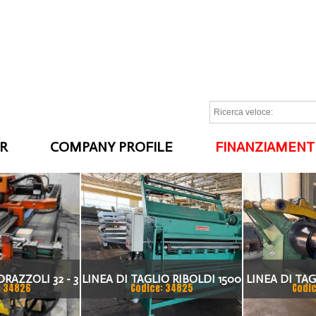
R
COMPANY PROFILE
FINANZIAMENT
I
RAZZOLI 32 - 3
LINEA DI TAGLIO RIBOLDI 1500
LINEA DI TAG
: 34826
Codice: 34825
Codic
 CNC
X 2MM
3