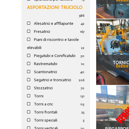
ASPORTAZIONI TRUCIOLO
986
Alesatrici e affilapunte
42
Fresatrici
167
Piani di riscontro e tavole
elevabili
22
Piegatubi e Conificatubi
30
TORNIO
Rastrematubi
10
Codice
Scantonatrici
40
Segatrici e troncatrici
206
Stozzatrici
70
Torni
131
VEND
Torni a cnc
113
Torni frontali
25
Torni speciali
5
Torni verticali
PIEGAPROF
20