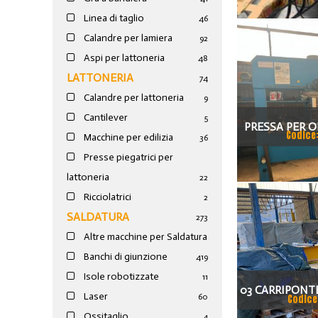
Linea di taglio
46
Calandre per lamiera
92
Aspi per lattoneria
48
LATTONERIA
74
Calandre per lattoneria
9
Cantilever
5
PRESSA PER O
Codice
Macchine per edilizia
36
100
Presse piegatrici per
lattoneria
22
Ricciolatrici
2
SALDATURA
273
Altre macchine per Saldatura
Banchi di giunzione
4
19
Isole robotizzate
11
03 CARRIPONT
Laser
60
Codice
2 
Ossitaglio
4