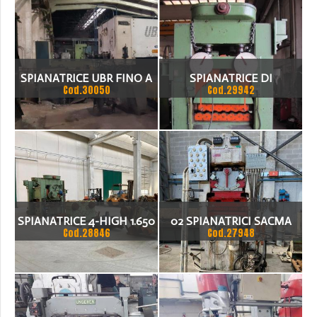
SPIANATRICE UBR FINO A
SPIANATRICE DI
Cod.30050
Cod.29942
40 MM
PRECISIONE A 4 ALTEZZE
1.500 X 12
SPIANATRICE 4-HIGH 1.650
02 SPIANATRICI SACMA
Cod.28846
Cod.27948
X 10 (12)