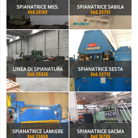
SPIANATRICE MES.
SPIANATRICE SABILA
Cod.26148
Cod.25701
1500X4
LINEA DI SPIANATURA
SPIANATRICE SESTA
Cod.25435
Cod.24713
SPIANATRICE LAMIERE
SPIANATRICE SACMA
Cod.23800
Cod.16799