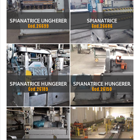
SPIANATRICE UNGHERER
SPIANATRICE
Cod.26699
Cod.26686
SPIANATRICE HUNGERER
SPIANATRICE HUNGERER.
Cod.26189
Cod.26150
550