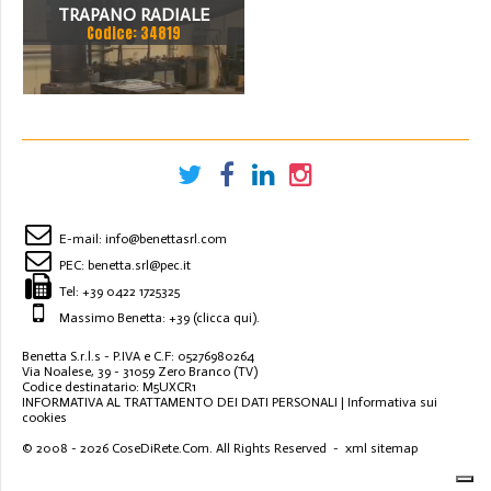
TRAPANO RADIALE
Codice: 34819
SBRACCIO 3000 MM. FORO
100 MM
E-mail:
info@benettasrl.com
PEC:
benetta.srl@pec.it
Tel:
+39 0422 1725325
Massimo Benetta: +39
(clicca qui)
.
Benetta S.r.l.s - P.IVA e C.F: 05276980264
Via Noalese, 39 - 31059 Zero Branco (TV)
Codice destinatario: M5UXCR1
INFORMATIVA AL TRATTAMENTO DEI DATI PERSONALI
|
Informativa sui
cookies
© 2008 - 2026
CoseDiRete.Com
. All Rights Reserved -
xml sitemap