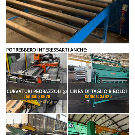
POTREBBERO INTERESSARTI ANCHE:
CURVATUBI PEDRAZZOLI 32
LINEA DI TAGLIO RIBOLDI
Codice: 34826
Codice: 34825
- 3 ASSI CNC
1500 X 2MM