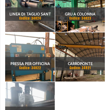
LINEA DI TAGLIO SANT
GRU A COLONNA
Codice: 34824
Codice: 34823
1500 X 3 MM
PUPPINATO 1 TON
PRESSA PER OFFICINA
CARROPONTE
Codice: 34822
Codice: 34821
SICMI 100 TON
MONOTRAVE DEMAG 5
TON SCARTAMENTO 16190
MM