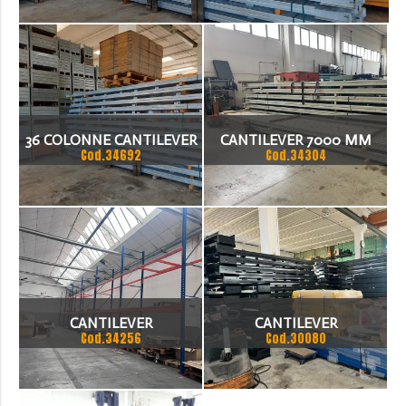
MM CON BASI 1000+1000
>
_COD.34692
36 COLONNE CANTILEVER
CANTILEVER 7000 MM
Cod.34692
Cod.34304
BIFRONTE H 5000 MM
CON BASI 1000+1000
CANTILEVER
CANTILEVER
Cod.34256
Cod.30080