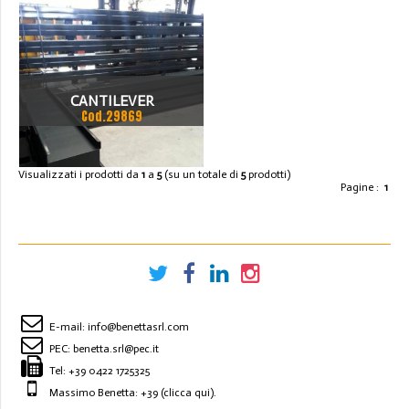
CANTILEVER
Cod.29869
Visualizzati i prodotti da
1
a
5
(su un totale di
5
prodotti)
Pagine :
1
E-mail:
info@benettasrl.com
PEC:
benetta.srl@pec.it
Tel:
+39 0422 1725325
Massimo Benetta: +39
(clicca qui)
.