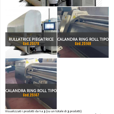
RULLATRICE PIEGATRICE
CALANDRA RING ROLL TIPO
Cod.25178
Cod.25148
NUOVA
4R HS 30-260
CALANDRA RING ROLL TIPO
Cod.25147
4R HS 20-220
Visualizzati i prodotti da
1
a
3
(su un totale di
3
prodotti)