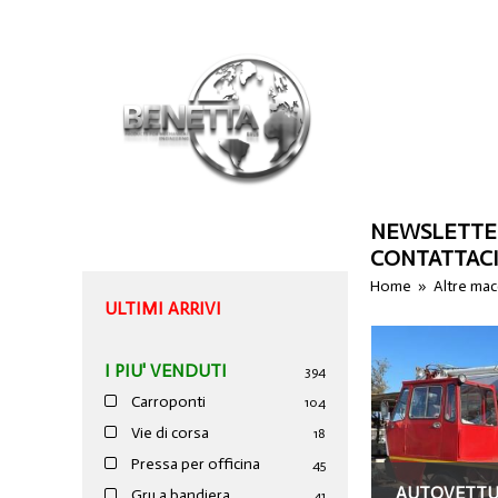
NEWSLETTE
CONTATTAC
Home
»
Altre ma
ULTIMI ARRIVI
I PIU' VENDUTI
394
Carroponti
104
Vie di corsa
18
Pressa per officina
45
AUTOVETTUR
Gru a bandiera
41