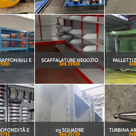
PRODOTTI AD ANELLO,
N
MARCA PRODEL
APPONIBILI E
SCAFFALATURE NEGOZIO
PALLETTI
25951
Cod.25930
Cod
TTIERE
PE
TERMORE
PROFONDITÀ E
03 SQUADRE
TURBINA A
25782
Cod.25739
Cod