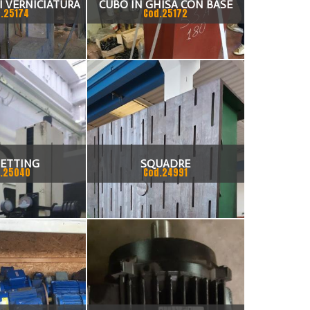
I VERNICIATURA
CUBO IN GHISA CON BASE
.25174
Cod.25172
FINITA 350X630 GERARDI 53A
180
SETTING
SQUADRE
.25040
Cod.24991