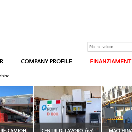
R
COMPANY PROFILE
FINANZIAMENT
I
cchine
E, CAMION,
CENTRI DI LAVORO (114)
MACCHINAR