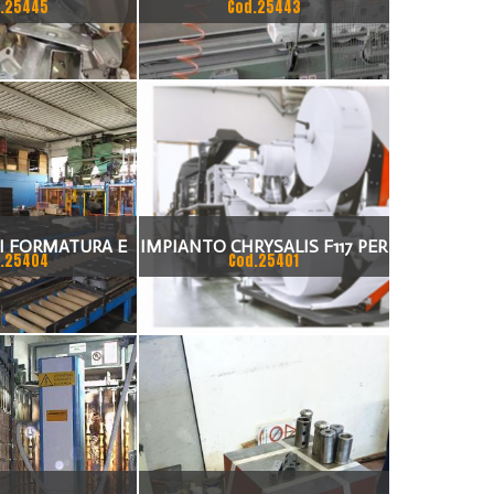
.25445
Cod.25443
I FORMATURA E
IMPIANTO CHRYSALIS F117 PER
.25404
Cod.25401
MENTO STAFFE
LA PRODUZIONE DI
MASCHERINE