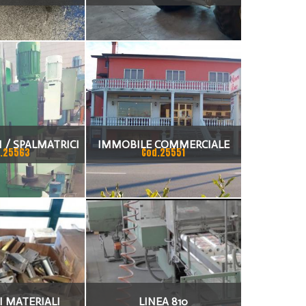
 DIN 69871
I / SPALMATRICI
IMMOBILE COMMERCIALE
.25563
Cod.25551
CON APPARTAMENTO
NEGOZIO E MAGAZZINO
FRONTE STRADA
I MATERIALI
LINEA 810