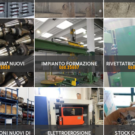
PONI
ISO 40
GRA" NUOVI
IMPIANTO FORMAZIONE
RIVETTATRIC
25658
Cod.25607
Cod
PACCHI BOBINE CON
REGGIATURA MANUALE RIZZI
TONI NUOVI DI
ELETTROEROSIONE
STOCK D