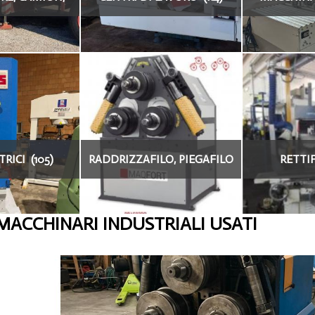
NI (4)
ICI (105)
RADDRIZZAFILO, PIEGAFILO
RETTIF
(19)
MACCHINARI INDUSTRIALI USATI