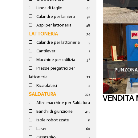
Linea di taglio
46
FURGO
Calandre per lamiera
92
Aspi per lattoneria
48
LATTONERIA
74
Calandre per lattoneria
9
Cantilever
5
Macchine per edilizia
36
Presse piegatrici per
PUNZONATR
lattoneria
22
Ricciolatrici
2
SALDATURA
273
VENDITA 
Altre macchine per Saldatura
Banchi di giunzione
4
19
Isole robotizzate
11
Laser
60
Ossitaglio
4