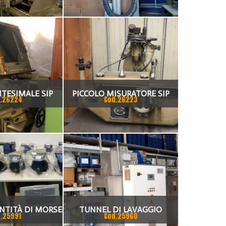
NTESIMALE SIP
PICCOLO MISURATORE SIP
.26224
Cod.26223
NTITÀ DI MORSE
TUNNEL DI LAVAGGIO
.25991
Cod.25960