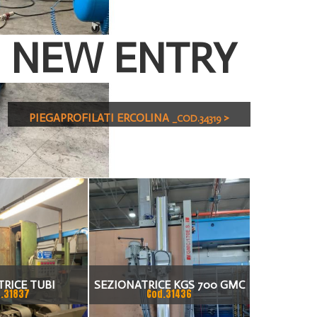
NEW ENTRY
PIEGAPROFILATI ERCOLINA
>
_COD.34319
TRICE TUBI
SEZIONATRICE KGS 700 GMC
.31837
Cod.31436
170