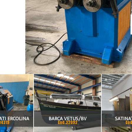
ATI ERCOLINA
BARCA VETUS/BV
SATINA
34319
Cod.32092
Cod