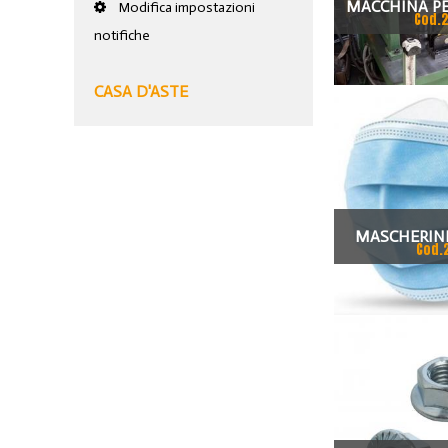
MACCHINA PE
Modifica impostazioni
Cod.
notifiche
PER REALIZZAR
90 GRADI 
CASA D'ASTE
FUM
MASCHERIN
Cod.
CHIRURGIC