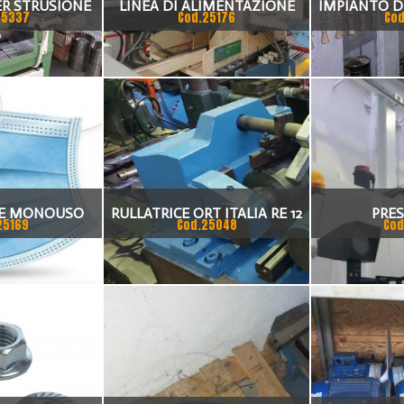
R STRUSIONE
LINEA DI ALIMENTAZIONE
IMPIANTO D
25337
Cod.25176
Cod
E ACCORDI A T
TRANSFERT INDUSTRIES
PER CANNE
ARIE
E MONOUSO
RULLATRICE ORT ITALIA RE 12
PRE
25169
Cod.25048
Cod
HE E FFP2