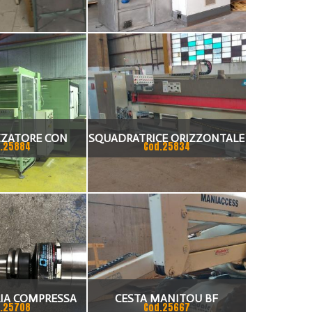
UOVE
TECNOFIRMA
ZZATORE CON
SQUADRATRICE ORIZZONTALE
.25884
Cod.25834
LABILE
CNC PER LEGNO E PLEXIGLASS
STRINGENTE
RIA COMPRESSA
CESTA MANITOU BF
.25708
Cod.25667