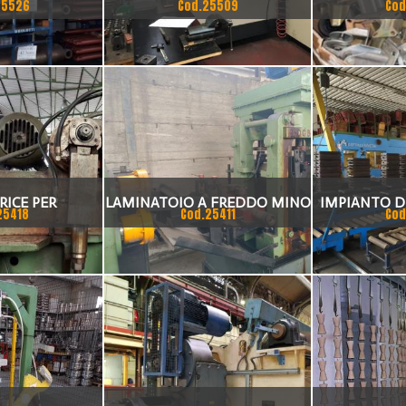
25526
Cod.25509
Cod
MISURE
CHARMILLES ROBOFORM 20
ICE PER
LAMINATOIO A FREDDO MINO
IMPIANTO D
25418
Cod.25411
Cod
E LUNGHEZZA
PER BARRE PIATTE
ACCOPPIA
0MM