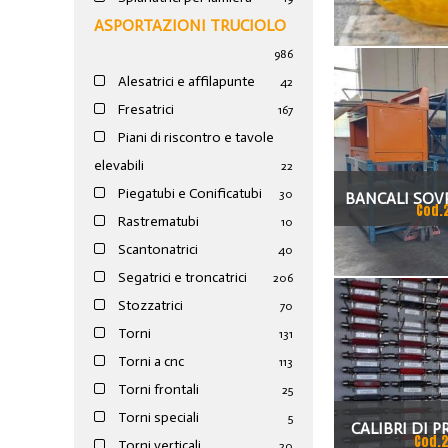
ASPORTAZIONI TRUCIOLO
986
Alesatrici e affilapunte
42
Fresatrici
167
Piani di riscontro e tavole
elevabili
22
Piegatubi e Conificatubi
30
BANCALI SOVR
Cod.
Rastrematubi
10
CASSE
Scantonatrici
40
Segatrici e troncatrici
206
Stozzatrici
70
Torni
131
Torni a cnc
113
Torni frontali
25
Torni speciali
5
CALIBRI DI 
Cod.
Torni verticali
20