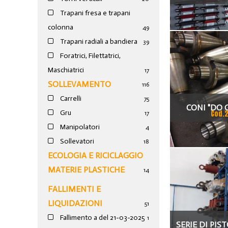
TAM
Trapani fresa e trapani
colonna
49
Trapani radiali a bandiera
39
Foratrici, Filettatrici,
Maschiatrici
17
SOLLEVAMENTO
116
Carrelli
75
CONI "DO 
Gru
Cod.
17
Manipolatori
4
Sollevatori
18
ECOLOGIA E RICICLAGGIO
MATERIE PLASTICHE
14
FALLIMENTI E
LIQUIDAZIONI
51
Fallimento a del 21-03-2025
1
SERIE DI PIS