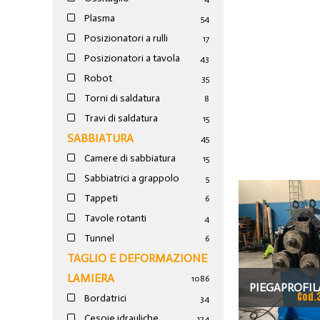
Plasma
54
Posizionatori a rulli
17
Posizionatori a tavola
43
Robot
35
Torni di saldatura
8
Travi di saldatura
15
SABBIATURA
45
Camere di sabbiatura
15
Sabbiatrici a grappolo
5
Tappeti
6
Tavole rotanti
4
Tunnel
6
TAGLIO E DEFORMAZIONE
LAMIERA
1086
PIEGAPROFIL
Cod.
Bordatrici
34
Cesoie idrauliche
124