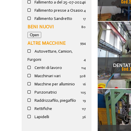
Cod.
Fallimento a del 25-07-2024
6
VARIE 
Fallimento presse a Osasio
4
Fallimento Sandretto
17
BENI NUOVI
80
ALTRE MACCHINE
994
Autovetture, Camion,
Furgoni
4
DENTATR
Centri di lavoro
114
Cod.
CREMAGLIER
Macchinari vari
508
Macchine per alluminio
16
200
Punzonatrici
105
Raddrizzafilo, piegafilo
19
Rettifiche
117
Lapidelli
36