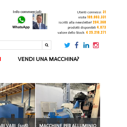
31
Utenti connessi:
109.003.331
visite
204.368
iscritti alla newsletter!
4.073
prodotti disponibili
€ 25.210.271
valore dello Stock:
I
VENDI UNA MACCHINA?
I VARI (508)
MACCHINE PER ALLUMINIO