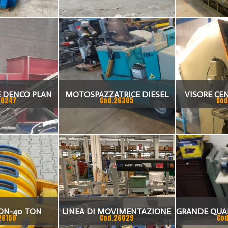
 DENCO PLAN
MOTOSPAZZATRICE DIESEL
VISORE CE
30247
Cod.26305
Cod
00
DK 125
ON-40 TON
LINEA DI MOVIMENTAZIONE
GRANDE QUA
26158
Cod.26029
Cod