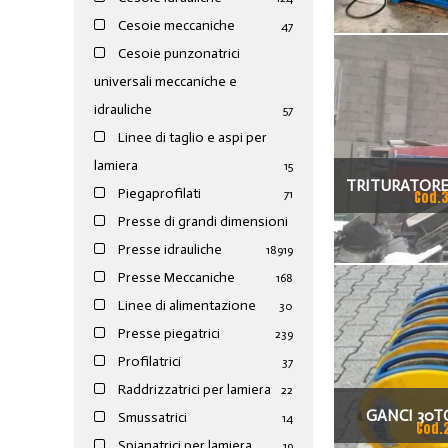
Cesoie meccaniche
47
Cesoie punzonatrici
universali meccaniche e
idrauliche
57
Linee di taglio e aspi per
lamiera
15
TRITURATORE
Piegaprofilati
71
Cod.
20
Presse di grandi dimensioni
Presse idrauliche
189
19
Presse Meccaniche
168
Linee di alimentazione
30
Presse piegatrici
239
Profilatrici
37
Raddrizzatrici per lamiera
22
GANCI 30T
Smussatrici
14
Cod.
Spianatrici per lamiera
19