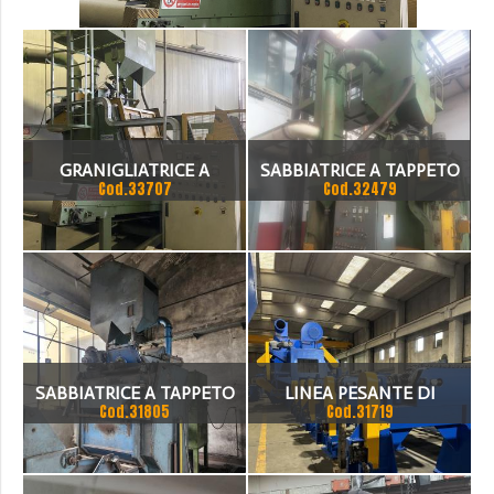
GOMMA .CARICA DA 750 KG. 2 TURBINE DA 11
KW. MARCHIATA CE. COSER
>
_COD.33707
GRANIGLIATRICE A
SABBIATRICE A TAPPETO
Cod.33707
Cod.32479
TAPPETO RAMPANTE IN
FABO TG 10
GOMMA .CARICA DA 750
KG. 2 TURBINE DA 11 KW.
MARCHIATA CE. COSER
SABBIATRICE A TAPPETO
LINEA PESANTE DI
Cod.31805
Cod.31719
CON FILTRO
GRANIGLIATURA MULTI
BARRE AUTOMATICA