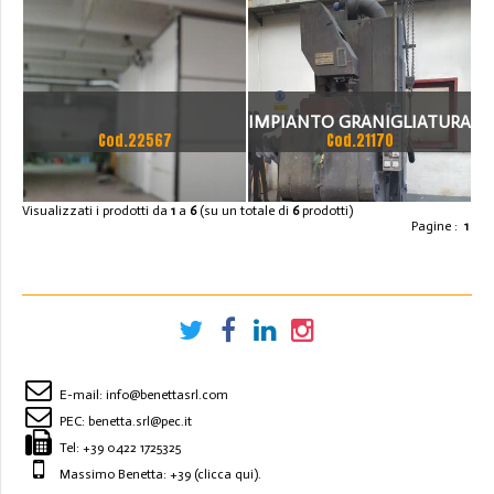
REVISIONATA MARCA
FISCHER – DISA (
GERMANY )
IMPIANTO GRANIGLIATURA
Cod.22567
Cod.21170
A TAPPETO IN GOMMA
”USATO-REVISIONATO”
Visualizzati i prodotti da
1
a
6
(su un totale di
6
prodotti)
Pagine :
1
E-mail:
info@benettasrl.com
PEC:
benetta.srl@pec.it
Tel:
+39 0422 1725325
Massimo Benetta: +39
(clicca qui)
.