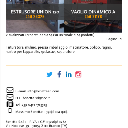
ESTRUSORE UNION 120
VAGLIO DINAMICO A
Cod.23329
Cod.21176
DISCHI V.E 2000/100
Visualizzati i prodotti da
1
a
14
(su un totale di
14
prodotti)
Pagine :
1
Trituratore, mulino, pressa imballaggio, macinatore, polipo, ragno,
nastro per tapparelle, spelacavi, separatore
E-mail:
info@benettasrl.com
PEC:
benetta.srl@pec.it
Tel:
+39 0422 1725325
Massimo Benetta: +39
(clicca qui)
.
Benetta S.r.l.s - P.IVA e C.F: 05276980264
Via Noalese, 39 - 31059 Zero Branco (TV)