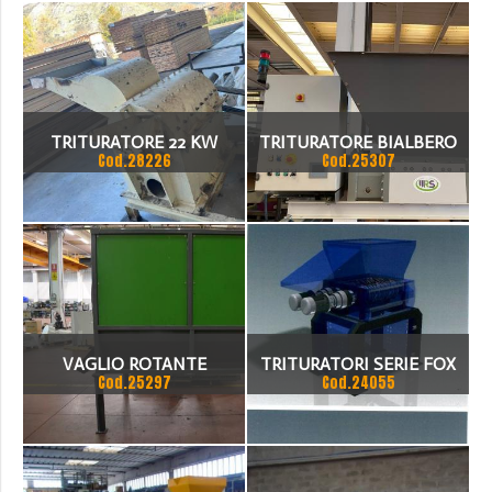
TRITURATORE 22 KW
TRITURATORE BIALBERO
Cod.28226
Cod.25307
CINESE 600MM
SE15 DISPONIBILE PRESSO
NOSTRA SALA PROVE,
VAGLIO ROTANTE
TRITURATORI SERIE FOX
Cod.25297
Cod.24055