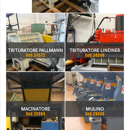
TRITURATORE PALLMANN
TRITURATORE LINDNER
Cod.34572
Cod.34248
MACINATORE
MULINO
Cod.32084
Cod.29448