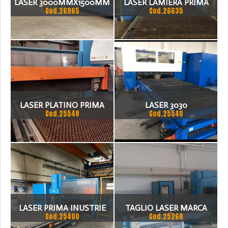
LASER 3000MMX1500MM
LASER LAMIERA PRIMA
LAVORO,
Cod.26965
Cod.26635
3000WAT VITI X.Y.NUOVE
INDUSTRIA MODELLO
PLATINO DIMENSIONI
LAMIERA 3000X1500
POTENZA3000WAT
LASER PLATINO PRIMA
LASER 3030
Cod.25548
Cod.25540
INDUSTRIA 1500 X 3000
MM
LASER PRIMA INUSTRIE
TAGLIO LASER MARCA
Cod.25400
Cod.25268
PLATINO 1530 HS
PRIMA INDUSTRIE