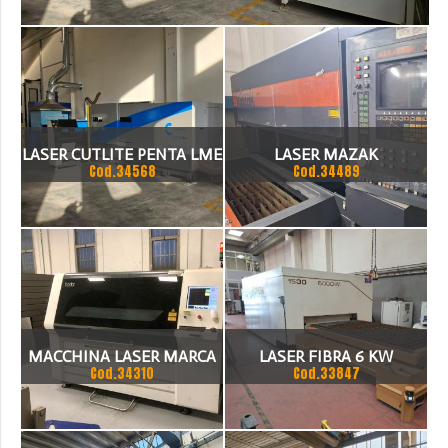
USATO DEL 2021
>
_COD.34568
LASER CUTLITE PENTA LME
LASER MAZAK
Cod.34568
Cod.34489
15000 WATT IPG - USATO
3000X1500MM. 2500W .
DEL 2021
2500W
MACCHINA LASER MARCA
LASER FIBRA 6 KW
Cod.34310
Cod.33847
BODOR
DIMENSIONI BANCO
1500X3000 MARCA OPERA