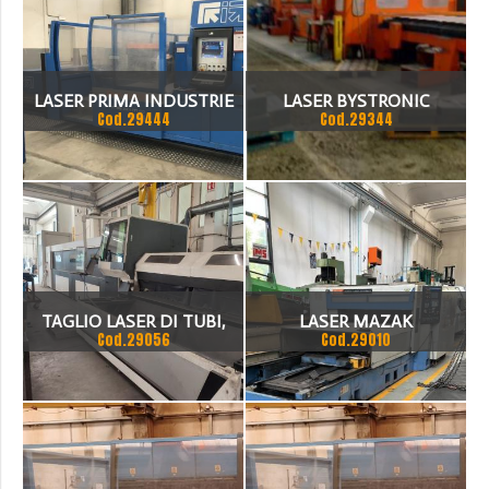
LASER PRIMA INDUSTRIE
LASER BYSTRONIC
Cod.29444
Cod.29344
MODELLO BTL 3500
TAGLIO LASER DI TUBI,
LASER MAZAK
Cod.29056
Cod.29010
CARICO MANUALE,
MANDRINO FINO A 220
MM, BODOR