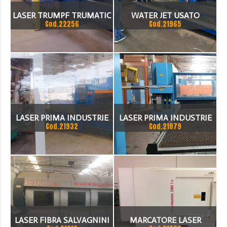
LASER TRUMPF TRUMATIC
WATER JET USATO
Cod.22256
Cod.21965
L 6050 LASER CUTTING
LASER PRIMA INDUSTRIE
LASER PRIMA INDUSTRIE
Cod.21932
Cod.21879
CP 3000
LASER FIBRA SALVAGNINI
MARCATORE LASER