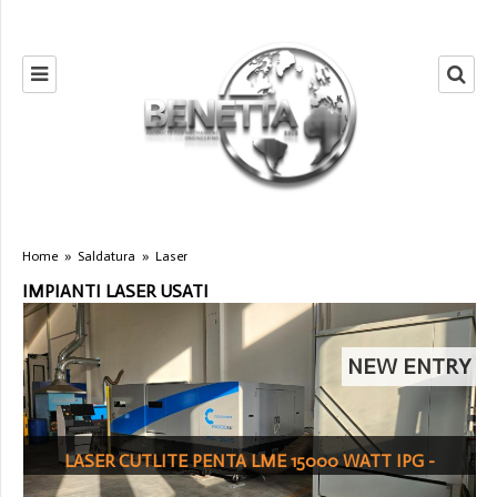
Home
»
Saldatura
»
Laser
IMPIANTI LASER USATI
NEW ENTRY
LASER CUTLITE PENTA LME 15000 WATT IPG -