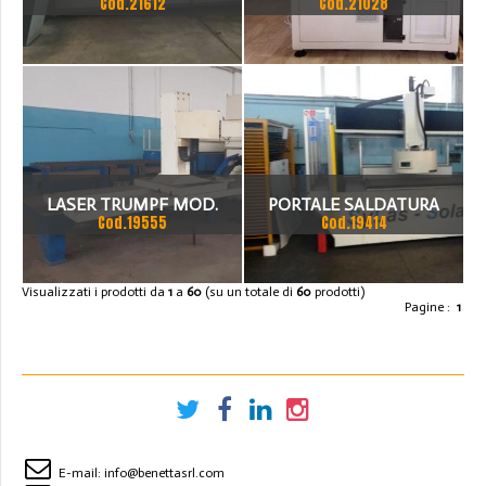
Cod.21612
Cod.21028
MOD. L1- XE 30 MODELLO:
L1 XE -30.SYS CP A17-58338
LASER TRUMPF MOD.
PORTALE SALDATURA
Cod.19555
Cod.19414
TRUMATIC L3003,
LASER ( PANNELLI SOLATI )
1500X3000, 2000 W,
Visualizzati i prodotti da
1
a
60
(su un totale di
60
prodotti)
Pagine :
1
COMPLETO DI CARICATORE
LAMIERE.
E-mail:
info@benettasrl.com