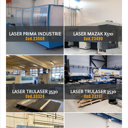
2060 BENE NUOVO
LASER PRIMA INDUSTRIE
LASER MAZAK X510
Cod.23569
Cod.23490
PLATINO 3000W CAMBIO
PALLET AUTOMATICO
RICONDIZIONATO
LASER TRULASER 3530
LASER TRULASER 3530
Cod.23324
Cod.23241