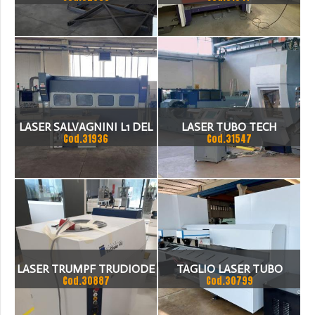
TRUMPH LASER TLF TURBO
TRUMATIC
LASER SALVAGNINI L1 DEL
LASER TUBO TECH
Cod.31936
Cod.31547
2001 CON CAMBIO PALLET
MACHINERY FL 250
E SORGENTA ROFIN ,
LASER TRUMPF TRUDIODE
TAGLIO LASER TUBO
Cod.30887
Cod.30799
603
SENFENG SF6020T