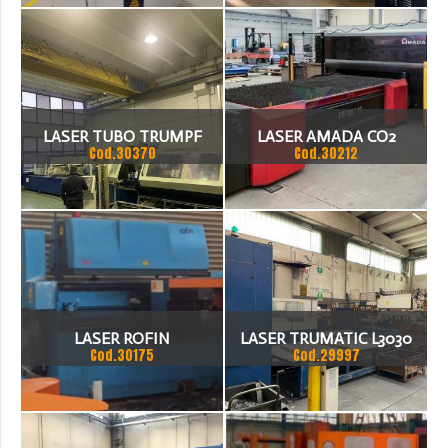
LASER TUBO TRUMPF
LASER AMADA CO2
Cod.30370
Cod.30212
TUBEMATIC DEL 2003 IN
3000X1500
USO E FUNZIONANTE.
LASER ROFIN
LASER TRUMATIC L3030
Cod.30175
Cod.29997