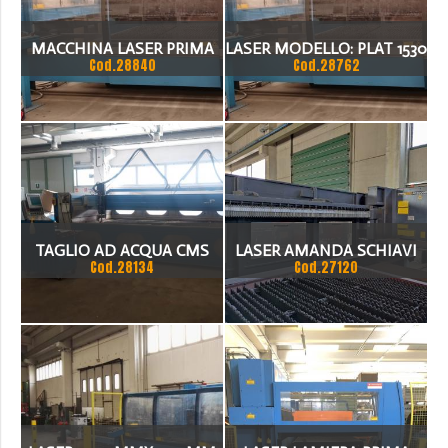
MACCHINA LASER PRIMA
LASER MODELLO: PLAT 1530
Cod.28840
Cod.28762
INDUSTRIE
TAGLIO AD ACQUA CMS
LASER AMANDA SCHIAVI
Cod.28134
Cod.27120
ANNO 2001 MODELLO
,WATT 3000, 3000X1500
IDROLINE 1740 4000 X 1700
ORE RAGGIO 8500,
TURBINA CAMBIATA,
PREZZO INTERESSANTE,
ANCORA SUL POSTO DI