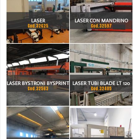
DI CHILLER E FILTRO ARIA.
MACCHINA IN OTTIMO
LASER
LASER CON MANDRINO
STATO CON
Cod.32625
Cod.32597
MOD. BYLASER 4400
LASER BYSTRONI BYSPRINT
LASER TUBI BLADE LT 120
Cod.32563
Cod.32405
3015 .MACCHINA CARICO
CON CARICATORE
SCARICO AUTOMATICO,
COMPLETAMENTE
FUNZIONANTE