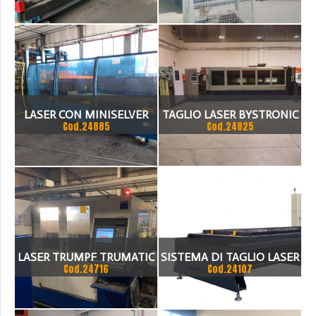
1500=C3=973000 MM. 300=
0 W. COMPLETO DI CARICO
E SCARICO, CONTROLLO
NUMERICO PRIMACH
LASER CON MINISELVER
TAGLIO LASER BYSTRONIC
9000LUS
Cod.24885
Cod.24825
SPEED 4000W 3X1500
LASER TRUMPF TRUMATIC
SISTEMA DI TAGLIO LASER
Cod.24716
Cod.24107
L 3030
FIBRA OPERA FIBER
MODELLO NOVA 1530 2040