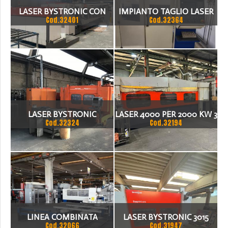
LASER BYSTRONIC CON
IMPIANTO TAGLIO LASER
Cod.32401
Cod.32364
CARICATORE MODELLO
TRUMPF TRUMATIC TLC
BYSPEED 3015
3030
LASER BYSTRONIC
LASER 4000 PER 2000 KW 3
Cod.32324
Cod.32194
BYSPRINT 3015
CON MANDRINO TAGLIA
TUBI
LINEA COMBINATA
LASER BYSTRONIC 3015
Cod.32066
Cod.31947