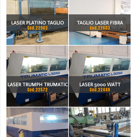
LASER PLATINO TAGLIO
TAGLIO LASER FIBRA
Cod.22903
Cod.22603
1500 WATT
OPERA FIBRA EVOLUTION
1530 2040 2060 BENE
NUOVO
LASER TRUMPH TRUMATIC
LASER 5000 WATT
Cod.22572
Cod.22448
3050 ANNO 2005
3000MM X 1500MM