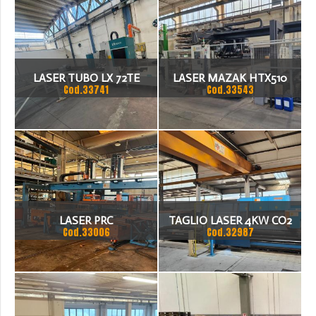
LASER TUBO LX 72TE
LASER MAZAK HTX510
Cod.33741
Cod.33543
3000X1500 CO2 2500W
LASER PRC
TAGLIO LASER 4KW CO2
Cod.33006
Cod.32987
DIM.1500X3000 CON
CAMBIO PALLET
AUTOMATICO, COMPLETO