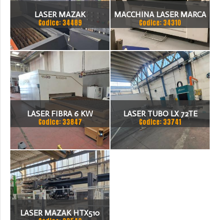
LASER MAZAK
MACCHINA LASER MARCA
Codice: 34489
Codice: 34310
3000X1500MM. 2500W .
BODOR
2500W
LASER FIBRA 6 KW
LASER TUBO LX 72TE
Codice: 33847
Codice: 33741
DIMENSIONI BANCO
1500X3000 MARCA OPERA
LASER MAZAK HTX510