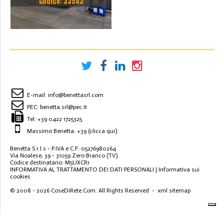
Codice: 33543
3000X1500 CO2 2500W
E-mail:
info@benettasrl.com
PEC:
benetta.srl@pec.it
Tel:
+39 0422 1725325
Massimo Benetta: +39
(clicca qui)
.
Benetta S.r.l.s - P.IVA e C.F: 05276980264
Via Noalese, 39 - 31059 Zero Branco (TV)
Codice destinatario: M5UXCR1
INFORMATIVA AL TRATTAMENTO DEI DATI PERSONALI
|
Informativa sui
cookies
© 2008 - 2026
CoseDiRete.Com
. All Rights Reserved -
xml sitemap