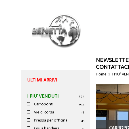
NEWSLETTE
CONTATTAC
Home
»
I PIU' VE
ULTIMI ARRIVI
I PIU' VENDUTI
394
Carroponti
104
Vie di corsa
18
Pressa per officina
45
CARROPON
Gru a bandiera
41