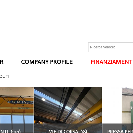
R
COMPANY PROFILE
FINANZIAMENT
I
NDUTI
TI (104)
VIE DI CORSA (18)
PRESSA PER