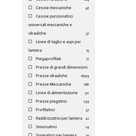
Cesoie meccaniche
47
Cesoie punzonatrici
universali meccaniche e
idrauliche
57
Linee di taglio e aspi per
lamiera
15
Piegaprofilati
71
Presse di grandi dimensioni
Presse idrauliche
189
19
Presse Meccaniche
168
Linee di alimentazione
30
Presse piegatrici
239
Profilatrici
37
Raddrizzatrici per lamiera
22
Smussatrici
14
Spianatrici per lamiera
19