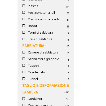
Plasma
54
Posizionatori a rulli
17
Posizionatori a tavola
43
Robot
35
Torni di saldatura
8
Travi di saldatura
15
SABBIATURA
45
Camere di sabbiatura
15
Sabbiatrici a grappolo
5
Tappeti
6
Tavole rotanti
4
Tunnel
6
TAGLIO E DEFORMAZIONE
LAMIERA
1086
Bordatrici
34
Cesoie idrauliche
124