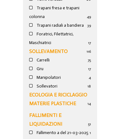
Trapani fresa e trapani
colonna
49
Trapani radiali a bandiera
39
Foratrici, Filettatrici,
Maschiatrici
17
SOLLEVAMENTO
116
Carrelli
75
Gru
17
Manipolatori
4
Sollevatori
18
ECOLOGIA E RICICLAGGIO
MATERIE PLASTICHE
14
FALLIMENTI E
LIQUIDAZIONI
51
Fallimento a del 21-03-2025
1