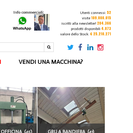
52
Utenti connessi:
109.000.015
visite
204.366
iscritti alla newsletter!
4.073
prodotti disponibili
€ 25.210.271
valore dello Stock:
I
VENDI UNA MACCHINA?
 OFFICINA (45)
GRU A BANDIERA (41)