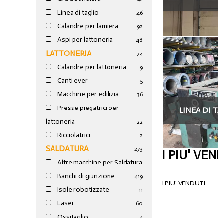
Linea di taglio
46
Calandre per lamiera
92
Aspi per lattoneria
48
LATTONERIA
74
Calandre per lattoneria
9
Cantilever
5
Macchine per edilizia
36
Presse piegatrici per
LINEA DI T
lattoneria
22
Ricciolatrici
2
SALDATURA
273
I PIU' VE
Altre macchine per Saldatura
Banchi di giunzione
4
19
I PIU' VENDUTI
Isole robotizzate
11
Laser
60
Ossitaglio
4