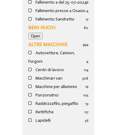
Fallimento a del 25-07-2024
6
Fallimento presse a Osasio
4
Fallimento Sandretto
17
BENI NUOVI
80
ALTRE MACCHINE
994
Autovetture, Camion,
Furgoni
4
Centri di lavoro
114
Macchinari vari
508
Macchine per alluminio
16
Punzonatrici
105
Raddrizzafilo, piegafilo
19
Rettifiche
117
Lapidelli
36