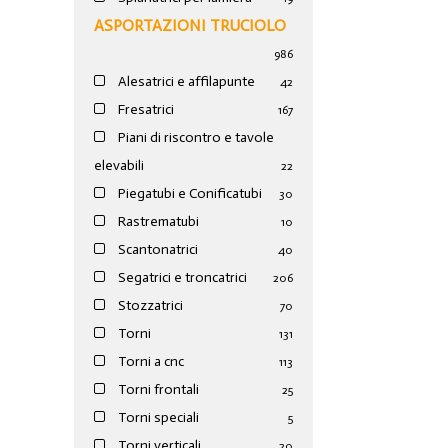
ASPORTAZIONI TRUCIOLO
986
Alesatrici e affilapunte
42
Fresatrici
167
Piani di riscontro e tavole
elevabili
22
Piegatubi e Conificatubi
30
Rastrematubi
10
Scantonatrici
40
Segatrici e troncatrici
206
Stozzatrici
70
Torni
131
Torni a cnc
113
Torni frontali
25
Torni speciali
5
Torni verticali
20