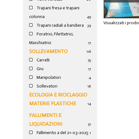
2 E MASCH
Trapani fresa e trapani
colonna
49
Visualizzati i prod
Trapani radiali a bandiera
39
Foratrici, Filettatrici,
Maschiatrici
17
SOLLEVAMENTO
116
Carrelli
75
Gru
17
Manipolatori
4
Sollevatori
18
ECOLOGIA E RICICLAGGIO
MATERIE PLASTICHE
14
FALLIMENTI E
LIQUIDAZIONI
51
Fallimento a del 21-03-2025
1