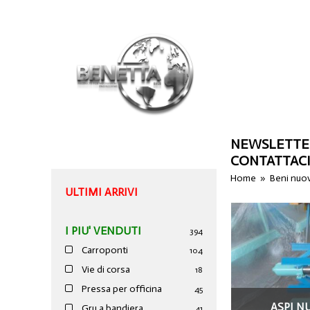
NEWSLETTE
CONTATTAC
Home
»
Beni nuo
ULTIMI ARRIVI
I PIU' VENDUTI
394
Carroponti
104
Vie di corsa
18
Pressa per officina
45
ASPI NU
Gru a bandiera
41