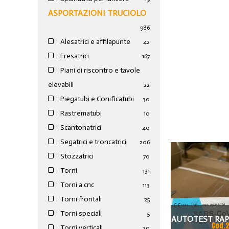
ASPORTAZIONI TRUCIOLO
986
Alesatrici e affilapunte
42
Fresatrici
167
Piani di riscontro e tavole
elevabili
22
Piegatubi e Conificatubi
30
Rastrematubi
10
Scantonatrici
40
Segatrici e troncatrici
206
Stozzatrici
70
Torni
131
Torni a cnc
113
Torni frontali
25
Torni speciali
5
AUTOTEST RAP
Cod.
Torni verticali
20