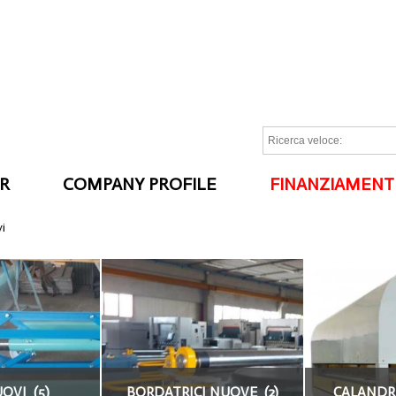
R
COMPANY PROFILE
FINANZIAMENT
I
vi
OVI (5)
BORDATRICI NUOVE (2)
CALANDR