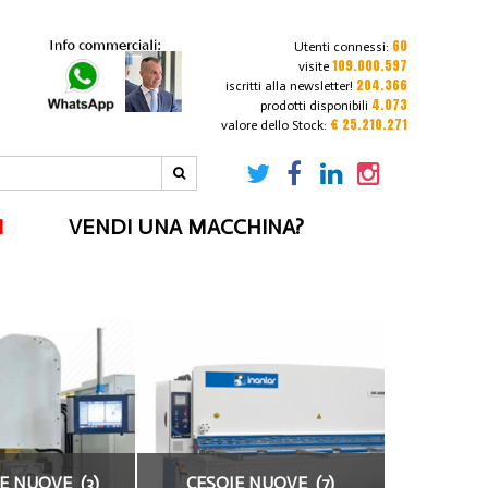
60
Utenti connessi:
109.000.597
visite
204.366
iscritti alla newsletter!
4.073
prodotti disponibili
€ 25.210.271
valore dello Stock:
I
VENDI UNA MACCHINA?
E NUOVE (3)
CESOIE NUOVE (7)