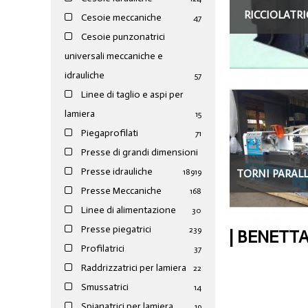
RICCIOLATRI
Cesoie meccaniche
47
Cesoie punzonatrici
universali meccaniche e
idrauliche
57
Linee di taglio e aspi per
lamiera
15
Piegaprofilati
71
Presse di grandi dimensioni
Presse idrauliche
TORNI PARALL
189
19
Presse Meccaniche
168
Linee di alimentazione
30
Presse piegatrici
239
| BENETTA
Profilatrici
37
Raddrizzatrici per lamiera
22
Smussatrici
14
Spianatrici per lamiera
19