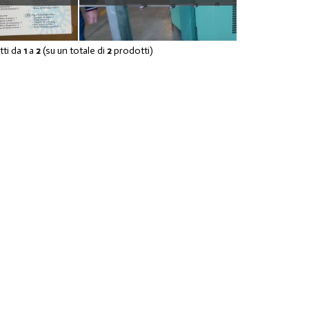
ERINE FFP2
FILATO
otti da
1
a
2
(su un totale di
2
prodotti)