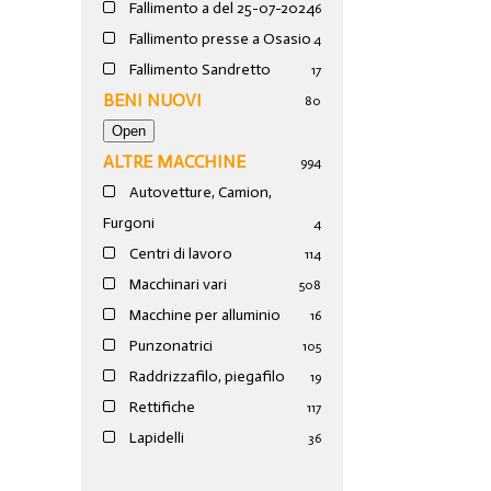
Fallimento a del 25-07-2024
6
Fallimento presse a Osasio
4
Fallimento Sandretto
17
BENI NUOVI
80
ALTRE MACCHINE
994
Autovetture, Camion,
Furgoni
4
Centri di lavoro
114
Macchinari vari
508
Macchine per alluminio
16
Punzonatrici
105
Raddrizzafilo, piegafilo
19
Rettifiche
117
Lapidelli
36