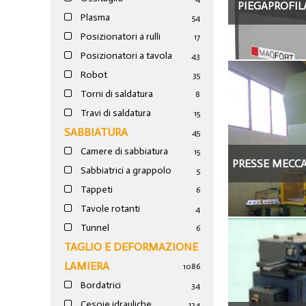
PIEGAPROFILA
Plasma
54
Posizionatori a rulli
17
Posizionatori a tavola
43
Robot
35
Torni di saldatura
8
Travi di saldatura
15
SABBIATURA
45
Camere di sabbiatura
15
PRESSE MECC
Sabbiatrici a grappolo
5
(
Tappeti
6
Tavole rotanti
4
Tunnel
6
TAGLIO E DEFORMAZIONE
LAMIERA
1086
Bordatrici
34
Cesoie idrauliche
124