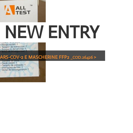
NEW ENTRY
ARS-COV-2 E MASCHERINE FFP2
>
_COD.26426