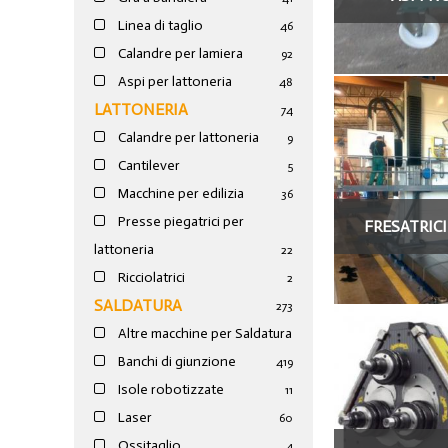
Linea di taglio
46
Calandre per lamiera
92
Aspi per lattoneria
48
LATTONERIA
74
Calandre per lattoneria
9
Cantilever
5
Macchine per edilizia
36
Presse piegatrici per
FRESATRICI
lattoneria
22
Ricciolatrici
2
SALDATURA
273
Altre macchine per Saldatura
Banchi di giunzione
4
19
Isole robotizzate
11
Laser
60
Ossitaglio
4