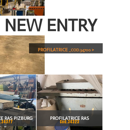
NEW ENTRY
PROFILATRICE
>
_COD.34700
CE RAS PIZBURG
PROFILATRICE RAS
.34377
Cod.34323