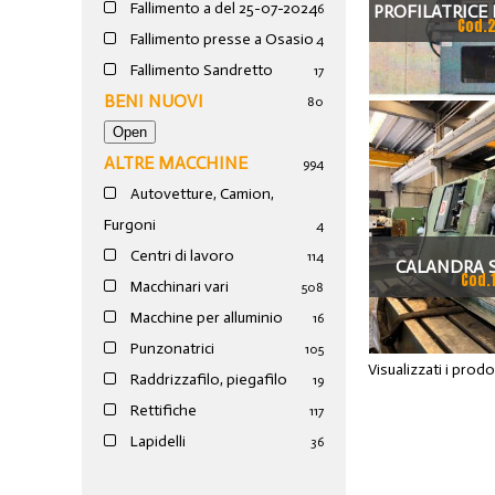
Fallimento a del 25-07-2024
PROFILATRICE
6
Cod.
Fallimento presse a Osasio
4
Fallimento Sandretto
17
BENI NUOVI
80
ALTRE MACCHINE
994
Autovetture, Camion,
Furgoni
4
Centri di lavoro
114
CALANDRA 
Cod.
Macchinari vari
508
ONDULATO 1
Macchine per alluminio
16
Punzonatrici
105
Visualizzati i prod
Raddrizzafilo, piegafilo
19
Rettifiche
117
Lapidelli
36