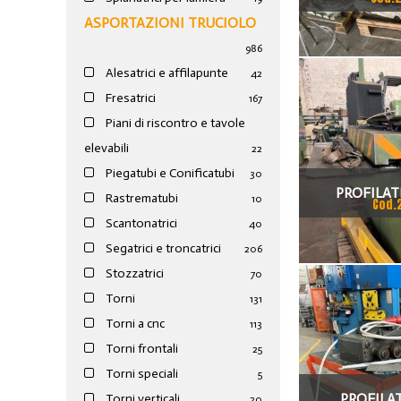
RU
ASPORTAZIONI TRUCIOLO
986
Alesatrici e affilapunte
42
Fresatrici
167
Piani di riscontro e tavole
elevabili
22
Piegatubi e Conificatubi
30
PROFILAT
Rastrematubi
10
Cod.
Scantonatrici
40
Segatrici e troncatrici
206
Stozzatrici
70
Torni
131
Torni a cnc
113
Torni frontali
25
Torni speciali
5
PROFILAT
Torni verticali
20