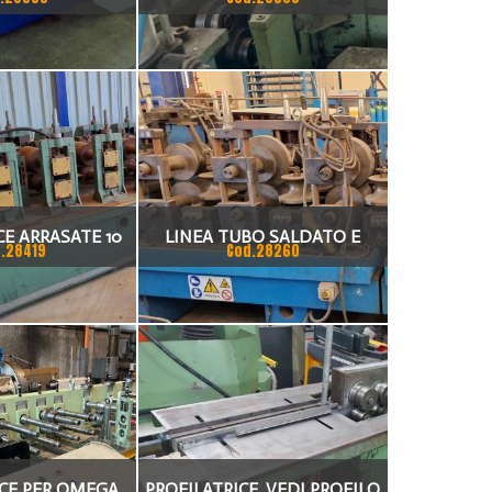
I LINEE IN
LA PRODUZIONE DI CANALINE
O PER FERMA-
E COPERCHI PORTACAVI
NEVE
CE ARRASATE 10
LINEA TUBO SALDATO E
.28419
Cod.28260
ARGHEZZA UTILE
GRONDAIA PIEMME
MM ( CIRCA ) DI
LBERO
ICE PER OMEGA
PROFILATRICE, VEDI PROFILO