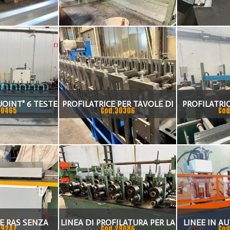
ANN
JOINT" 6 TESTE
PROFILATRICE PER TAVOLE DI
PROFILATRI
30465
Cod.30306
Cod
PONTEGGI 44 TESTE
TECN
E RAS SENZA
LINEA DI PROFILATURA PER LA
LINEE IN A
29247
Cod.29086
Cod