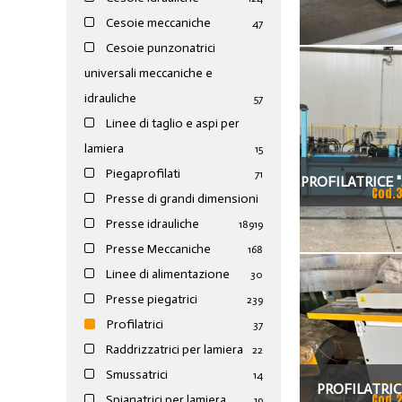
Cesoie meccaniche
47
Cesoie punzonatrici
universali meccaniche e
idrauliche
57
Linee di taglio e aspi per
lamiera
15
Piegaprofilati
71
PROFILATRICE "
Cod.
Presse di grandi dimensioni
Presse idrauliche
189
19
Presse Meccaniche
168
Linee di alimentazione
30
Presse piegatrici
239
Profilatrici
37
Raddrizzatrici per lamiera
22
Smussatrici
14
PROFILATRIC
Cod.
Spianatrici per lamiera
19