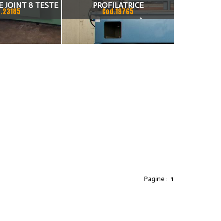
E JOINT 8 TESTE
PROFILATRICE
.23185
Cod.19765
“METALSYSTEM” È UNA
PROFILATRICE NUOVA
Pagine :
1