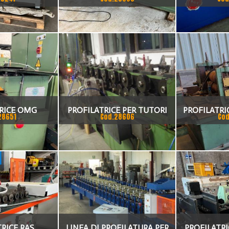
LLI
PRODUZIONE SERRANDE
SOSTEGN
OLMA, SEI PASSAGGI ,
AUTOMATIC
COMPLETA DI INTRODUTTORE
E TAGLIO IN CORSA
SPECIFICHE PROD
RICE OMG
PROFILATRICE PER TUTORI
PROFILATRI
28651
Cod.28606
Cod
(ASTINA PORTAPIANTA) 8
PASSAGGI L
TESTE PROFILATRICE PER PALI
700 MM X 80 
E PROLUNGHE 12 TESTE
A
RICE RAS
LINEA DI PROFILATURA PER
PROFILATR