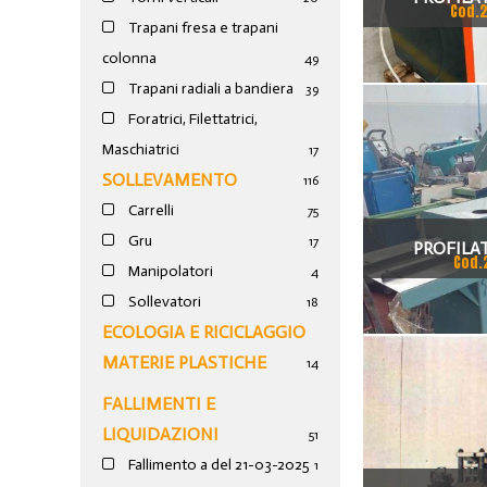
Cod.
Trapani fresa e trapani
colonna
49
Trapani radiali a bandiera
39
Foratrici, Filettatrici,
Maschiatrici
17
SOLLEVAMENTO
116
Carrelli
75
Gru
17
PROFILAT
Cod.
Manipolatori
4
Sollevatori
18
ECOLOGIA E RICICLAGGIO
MATERIE PLASTICHE
14
FALLIMENTI E
LIQUIDAZIONI
51
Fallimento a del 21-03-2025
1