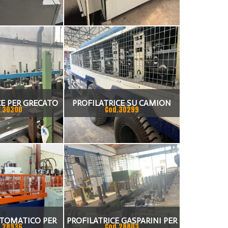
O 2001
12 ANNO 2011
CE PER GRECATO
PROFILATRICE SU CAMION
.30300
Cod.30299
OPROMEC
PORTATILE INDIPENDEDENTE,
CON ASPO E GRUPPO
ELETTROGENO
UTOMATICO PER
PROFILATRICE GASPARINI PER
.28936
Cod.28803