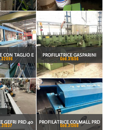
E CON TAGLIO E
PROFILATRICE GASPARINI
.32096
Cod.31656
ASPO
E GEFRI PRD 40
PROFILATRICE COLMALL PRD
.31537
Cod.31360