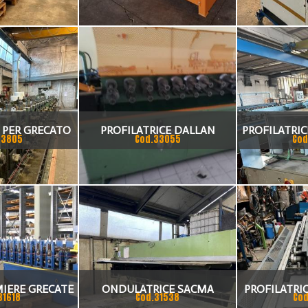
 PER GRECATO
PROFILATRICE DALLAN
PROFILATRIC
33805
Cod.33055
Cod
ARINI
MIERE GRECATE
ONDULATRICE SACMA
PROFILATRIC
31618
Cod.31538
Cod