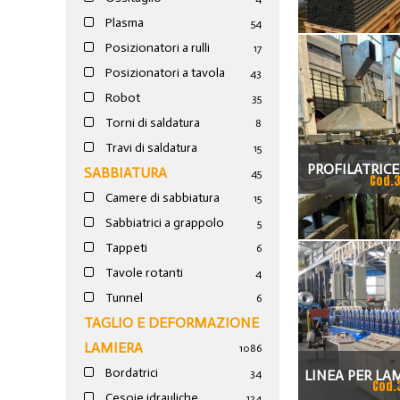
Plasma
54
Posizionatori a rulli
17
Posizionatori a tavola
43
Robot
35
Torni di saldatura
8
Travi di saldatura
15
PROFILATRICE
SABBIATURA
45
Cod.
Camere di sabbiatura
GASP
15
Sabbiatrici a grappolo
5
Tappeti
6
Tavole rotanti
4
Tunnel
6
TAGLIO E DEFORMAZIONE
LAMIERA
1086
Bordatrici
LINEA PER LA
34
Cod.
Cesoie idrauliche
124