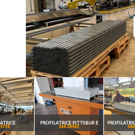
ATRICE
PROFILATRICE PITTSBUR E
PROFILATRI
34700
Cod.34462
Cod
BORDATRICE RAS