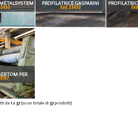
 METALSYSTEM
PROFILATRICE GASPARINI
PROFILATRIC
23433
Cod.23432
Cod
SERTOM PER
19167
000 X 4/6MM
otti da
1
a
37
(su un totale di
37
prodotti)