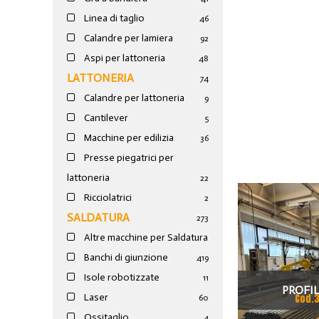
Linea di taglio
46
Calandre per lamiera
92
Aspi per lattoneria
48
LATTONERIA
74
Calandre per lattoneria
9
Cantilever
5
Macchine per edilizia
36
Presse piegatrici per
lattoneria
22
Ricciolatrici
2
SALDATURA
273
Altre macchine per Saldatura
Banchi di giunzione
4
19
Isole robotizzate
11
PROFIL
Laser
Cod.
60
Ossitaglio
4