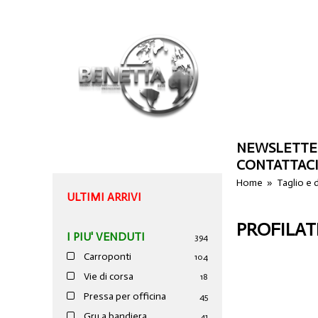
NEWSLETTE
CONTATTAC
Home
»
Taglio e
ULTIMI ARRIVI
PROFILAT
I PIU' VENDUTI
394
Carroponti
104
Vie di corsa
18
Pressa per officina
45
Gru a bandiera
41