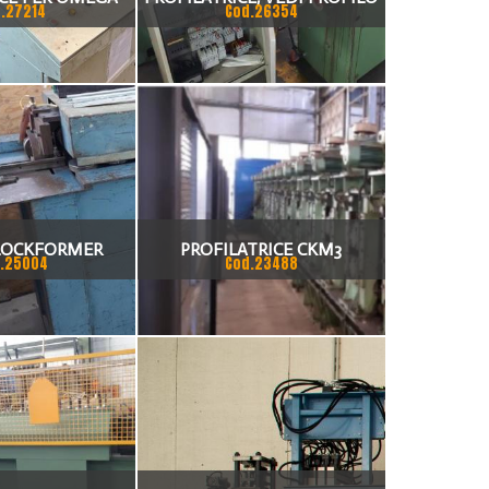
.27214
Cod.26354
60MM E 80 MM
ALLEGATO
 11 PASSAGGI
 LOCKFORMER
PROFILATRICE CKM3
.25004
Cod.23488