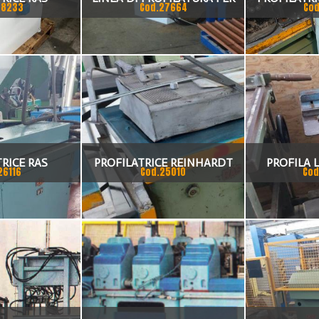
28233
Cod.27664
Cod
LAMIERE GRECATE EGB 401
ALTEZZA 
CON SVILUPPO MM 1.250
DALLAN A
RICE RAS
PROFILATRICE REINHARDT
PROFILA
26116
Cod.25010
Cod
MACHINENBAU