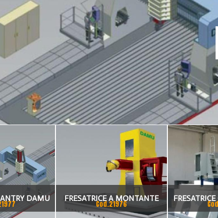
GANTRY DAMU
FRESATRICE A MONTANTE
FRESATRIC
21977
Cod.21976
Cod
MOBILE DAMU