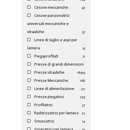
Cesoie meccaniche
47
Cesoie punzonatrici
universali meccaniche e
idrauliche
57
Linee di taglio e aspi per
lamiera
15
Piegaprofilati
71
Presse di grandi dimensioni
Presse idrauliche
189
19
Presse Meccaniche
168
Linee di alimentazione
30
Presse piegatrici
239
Profilatrici
37
Raddrizzatrici per lamiera
22
Smussatrici
14
Spianatrici per lamiera
19