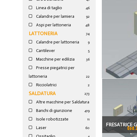
Linea di taglio
46
Calandre per lamiera
92
Aspi per lattoneria
48
LATTONERIA
74
Calandre per lattoneria
9
Cantilever
5
Macchine per edilizia
36
Presse piegatrici per
lattoneria
22
Ricciolatrici
2
SALDATURA
273
Altre macchine per Saldatura
Banchi di giunzione
4
19
Isole robotizzate
11
FRESATRICE 
Laser
Cod.
60
Ossitaglio
4