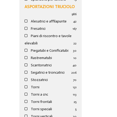
ASPORTAZIONI TRUCIOLO
986
Alesatrici e affilapunte
42
Fresatrici
167
Piani di riscontro e tavole
elevabili
22
Piegatubi e Conificatubi
30
Rastrematubi
10
Scantonatrici
40
Segatrici e troncatrici
206
Stozzatrici
70
Torni
131
Torni a cnc
113
Torni frontali
25
Torni speciali
5
Torni verticali
20