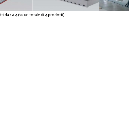
otti da
1
a
4
(su un totale di
4
prodotti)