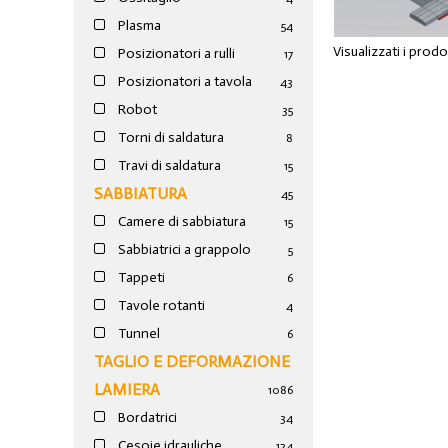
Plasma
54
Visualizzati i prod
Posizionatori a rulli
17
Posizionatori a tavola
43
Robot
35
Torni di saldatura
8
Travi di saldatura
15
SABBIATURA
45
Camere di sabbiatura
15
Sabbiatrici a grappolo
5
Tappeti
6
Tavole rotanti
4
Tunnel
6
TAGLIO E DEFORMAZIONE
LAMIERA
1086
Bordatrici
34
Cesoie idrauliche
124