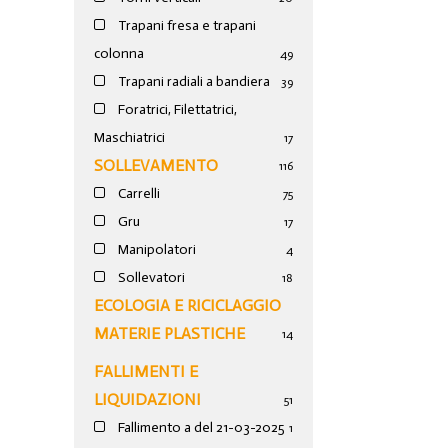
Trapani fresa e trapani
colonna
49
Trapani radiali a bandiera
39
Foratrici, Filettatrici,
Maschiatrici
17
SOLLEVAMENTO
116
Carrelli
75
Gru
17
Manipolatori
4
Sollevatori
18
ECOLOGIA E RICICLAGGIO
MATERIE PLASTICHE
14
FALLIMENTI E
LIQUIDAZIONI
51
Fallimento a del 21-03-2025
1