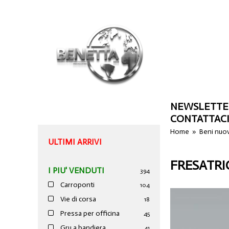
NEWSLETTE
CONTATTAC
Home
»
Beni nuo
ULTIMI ARRIVI
FRESATRI
I PIU' VENDUTI
394
Carroponti
104
Vie di corsa
18
Pressa per officina
45
Gru a bandiera
41