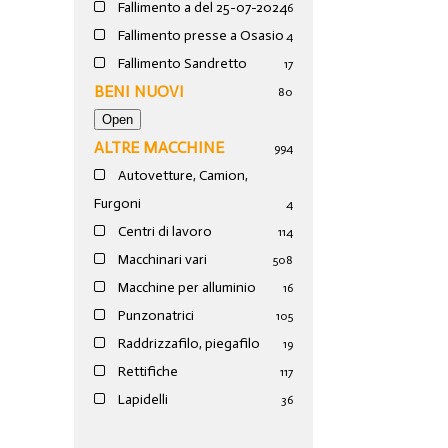
Fallimento a del 25-07-2024
6
Fallimento presse a Osasio
4
Fallimento Sandretto
17
BENI NUOVI
80
ALTRE MACCHINE
994
Autovetture, Camion,
Furgoni
4
Centri di lavoro
114
Macchinari vari
508
Macchine per alluminio
16
Punzonatrici
105
Raddrizzafilo, piegafilo
19
Rettifiche
117
Lapidelli
36