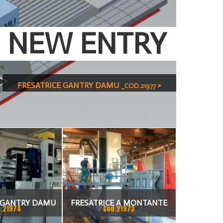
NEW ENTRY
FRESATRICE GANTRY DAMU
>
_COD.21977
E GANTRY DAMU
FRESATRICE A MONTANTE
.21974
Cod.21973
MOBILE DAMU