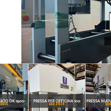
ATO DK 1900-
PRESSA PER OFFICINA 100
PRESSA NUOV
33655
Cod.31628
Cod
00
TON NUOVA