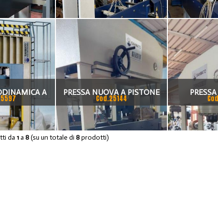
ODINAMICA A
PRESSA NUOVA A PISTONE
PRESS
25597
Cod.25144
Cod
MONTANTE
FISSO
DIRINLER
otti da
1
a
8
(su un totale di
8
prodotti)