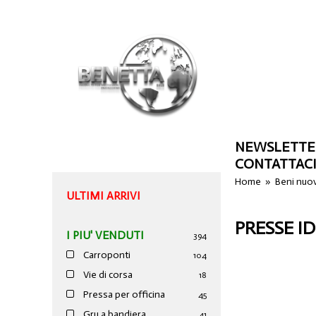
NEWSLETTE
CONTATTAC
Home
»
Beni nuo
ULTIMI ARRIVI
PRESSE I
I PIU' VENDUTI
394
Carroponti
104
Vie di corsa
18
Pressa per officina
45
Gru a bandiera
41