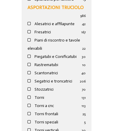
ASPORTAZIONI TRUCIOLO
986
Alesatrici e affilapunte
42
Fresatrici
167
Piani di riscontro e tavole
elevabili
22
Piegatubi e Conificatubi
30
Rastrematubi
10
Scantonatrici
40
Segatrici e troncatrici
206
Stozzatrici
70
Torni
131
Torni a cnc
113
Torni frontali
25
Torni speciali
5
Torni verticali
20