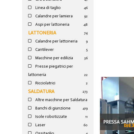
Linea di taglio
46
Calandre per lamiera
92
Aspi per lattoneria
48
LATTONERIA
74
Calandre per lattoneria
9
Cantilever
5
Macchine per edilizia
36
Presse piegatrici per
lattoneria
22
Ricciolatrici
2
SALDATURA
273
Altre macchine per Saldatura
Banchi di giunzione
4
19
Isole robotizzate
11
PRESSA SAHM
Laser
Cod.
60
2
Ossitaglio
4