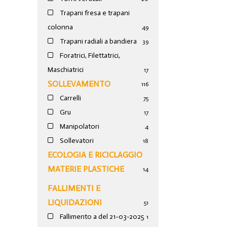
Trapani fresa e trapani
colonna
49
Trapani radiali a bandiera
39
Foratrici, Filettatrici,
Maschiatrici
17
SOLLEVAMENTO
116
Carrelli
75
Gru
17
Manipolatori
4
Sollevatori
18
ECOLOGIA E RICICLAGGIO
MATERIE PLASTICHE
14
FALLIMENTI E
LIQUIDAZIONI
51
Fallimento a del 21-03-2025
1