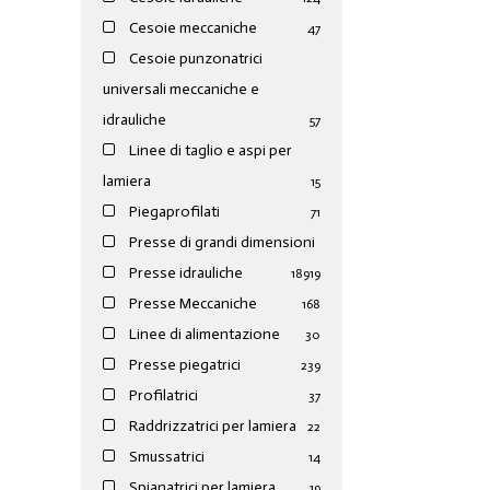
Cesoie meccaniche
47
Cesoie punzonatrici
universali meccaniche e
idrauliche
57
Linee di taglio e aspi per
lamiera
15
Piegaprofilati
71
Presse di grandi dimensioni
Presse idrauliche
189
19
Presse Meccaniche
168
Linee di alimentazione
30
Presse piegatrici
239
Profilatrici
37
Raddrizzatrici per lamiera
22
Smussatrici
14
Spianatrici per lamiera
19