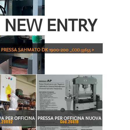
NEW ENTRY
PRESSA SAHMATO DK 1900-200
>
_COD.33655
A PER OFFICINA
PRESSA PER OFFICINA NUOVA
.29892
Cod.26618
DPM
100 TON E 150 TON