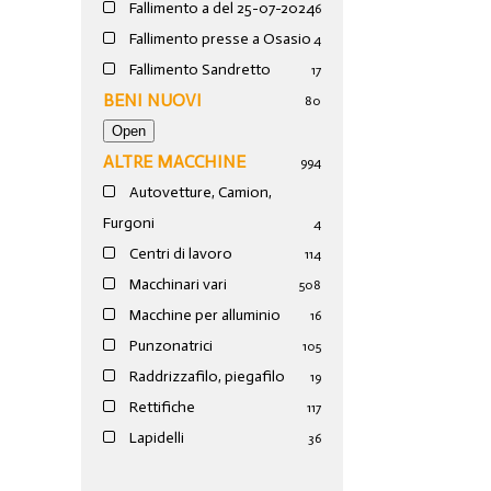
Fallimento a del 25-07-2024
6
Fallimento presse a Osasio
4
Fallimento Sandretto
17
BENI NUOVI
80
ALTRE MACCHINE
994
Autovetture, Camion,
Furgoni
4
Centri di lavoro
114
Macchinari vari
508
Macchine per alluminio
16
Punzonatrici
105
Raddrizzafilo, piegafilo
19
Rettifiche
117
Lapidelli
36