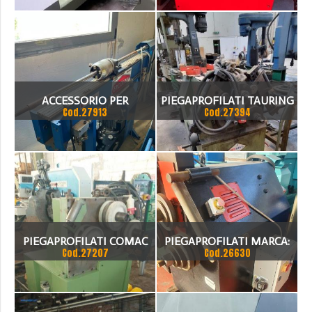
ACCESSORIO PER
PIEGAPROFILATI TAURING
Cod.27913
Cod.27394
PIEGATUBI ERCOLINA
ALFA 50
PIEGAPROFILATI COMAC
PIEGAPROFILATI MARCA:
Cod.27207
Cod.26630
CON RULLI DI RICAMBIO IN
MARGI DIAMETRO 70MM
TEFLON