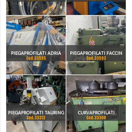
TIPO CE50H3
PIEGAPROFILATI ADRIA
PIEGAPROFILATI FACCIN
Cod.33595
Cod.33593
ROMI 110
PIEGAPROFILATI TAURING
CURVAPROFILATI
Cod.33312
Cod.33308
DELTA 50 CNC C
PARMIGIANI ALBERI