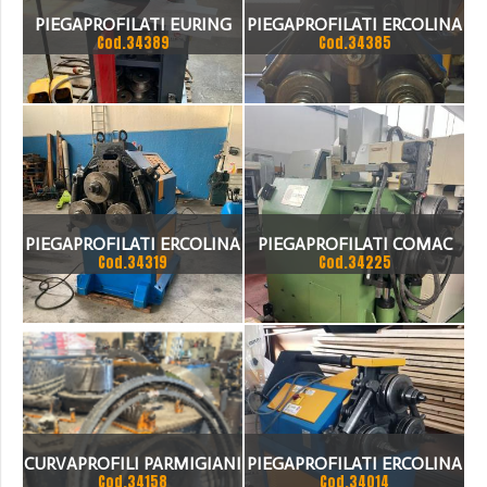
PIEGAPROFILATI EURING
PIEGAPROFILATI ERCOLINA
Cod.34389
Cod.34385
CM 2000 TOP 2
CE50MR2
PIEGAPROFILATI ERCOLINA
PIEGAPROFILATI COMAC
Cod.34319
Cod.34225
305 PH
CURVAPROFILI PARMIGIANI
PIEGAPROFILATI ERCOLINA
Cod.34158
Cod.34014