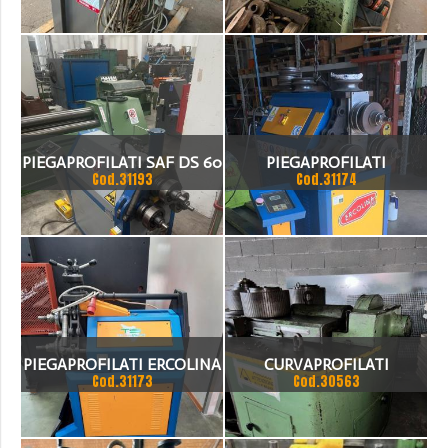
PIEGAPROFILATI SAF DS 60
PIEGAPROFILATI
Cod.31193
Cod.31174
ALBERI DA 50
ERCOLIONA 50 CON TRE
RULLI MOTORIZZATI
PIEGAPROFILATI ERCOLINA
CURVAPROFILATI
Cod.31173
Cod.30563
PARMIGIANI ALBERI
DIAM.120