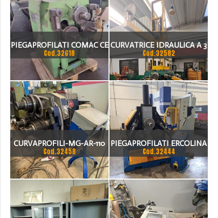
PIEGAPROFILATI COMAC CE
CURVATRICE IDRAULICA A 3
Cod.32618
Cod.32582
RULLI MOTORIZZATI
MARCA MG. MOD. AR.80,
CURVAPROFILI-MG-AR-110
PIEGAPROFILATI ERCOLINA
Cod.32458
Cod.32444
OLEDINAMICA A 3 RULLI
DIAMETRO ALBERI MM 110
DIAMETRO RULLI MM