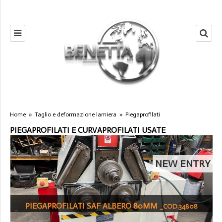
Home
»
Taglio e deformazione lamiera
»
Piegaprofilati
PIEGAPROFILATI E CURVAPROFILATI USATE
NEW ENTRY
PIEGAPROFILATI SAF ALBERO 80MM
_COD.34808