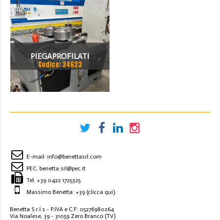
PIEGAPROFILATI
Codice: 34623
E-mail:
info@benettasrl.com
PEC:
benetta.srl@pec.it
Tel:
+39 0422 1725325
Massimo Benetta: +39
(clicca qui)
.
Benetta S.r.l.s - P.IVA e C.F: 05276980264
Via Noalese, 39 - 31059 Zero Branco (TV)