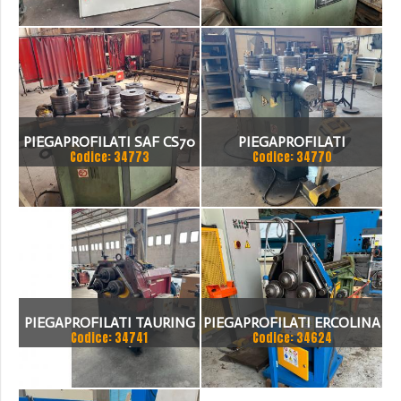
PIEGAPROFILATI SAF CS70
PIEGAPROFILATI
Codice: 34773
Codice: 34770
HD9
PIEGAPROFILATI TAURING
PIEGAPROFILATI ERCOLINA
Codice: 34741
Codice: 34624
ALFA 60/H2
ECO40M2