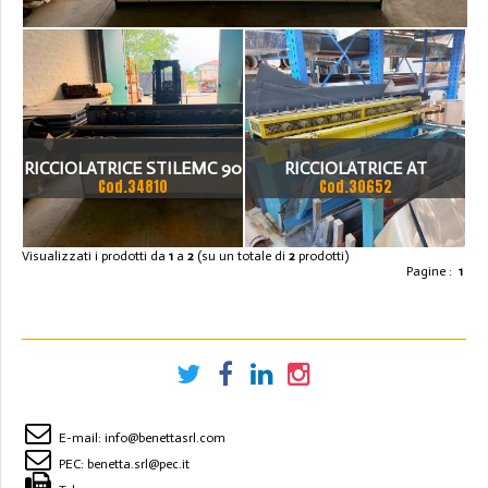
RICCIOLATRICE STILEMC 90
RICCIOLATRICE AT
Cod.34810
Cod.30652
ECO 815
MECCANICA CN - CON 13
PASSAGGI ANNO 2009
Visualizzati i prodotti da
1
a
2
(su un totale di
2
prodotti)
Pagine :
1
E-mail:
info@benettasrl.com
PEC:
benetta.srl@pec.it