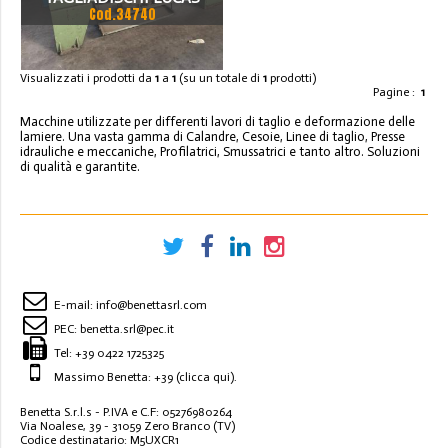
Cod.34740
Visualizzati i prodotti da
1
a
1
(su un totale di
1
prodotti)
Pagine :
1
Macchine utilizzate per differenti lavori di taglio e deformazione delle
lamiere. Una vasta gamma di Calandre, Cesoie, Linee di taglio, Presse
idrauliche e meccaniche, Profilatrici, Smussatrici e tanto altro. Soluzioni
di qualità e garantite.
E-mail:
info@benettasrl.com
PEC:
benetta.srl@pec.it
Tel:
+39 0422 1725325
Massimo Benetta: +39
(clicca qui)
.
Benetta S.r.l.s - P.IVA e C.F: 05276980264
Via Noalese, 39 - 31059 Zero Branco (TV)
Codice destinatario: M5UXCR1