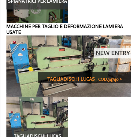
SPIANATRICI PER LAMIERA
(19)
MACCHINE PER TAGLIO E DEFORMAZIONE LAMIERA
USATE
NEW ENTRY
TAGLIADISCHI LUCAS
>
_COD.34740
TAGLIADISCHI LUCAS