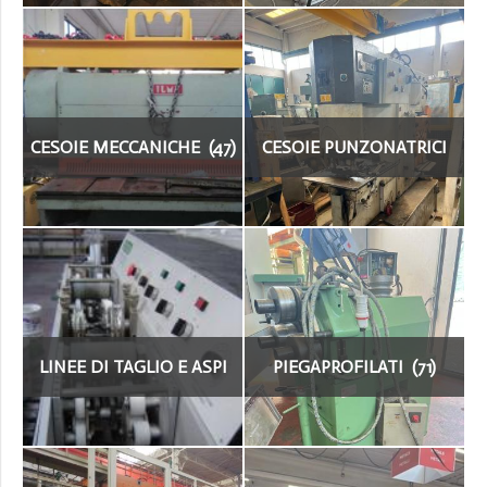
CESOIE MECCANICHE (47)
CESOIE PUNZONATRICI
UNIVERSALI MECCANICHE
E IDRAULICHE (57)
LINEE DI TAGLIO E ASPI
PIEGAPROFILATI (71)
PER LAMIERA (15)