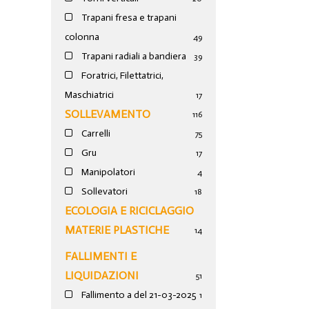
Trapani fresa e trapani
colonna
49
Trapani radiali a bandiera
39
Foratrici, Filettatrici,
Maschiatrici
17
SOLLEVAMENTO
116
Carrelli
75
Gru
17
Manipolatori
4
Sollevatori
18
ECOLOGIA E RICICLAGGIO
MATERIE PLASTICHE
14
FALLIMENTI E
LIQUIDAZIONI
51
Fallimento a del 21-03-2025
1