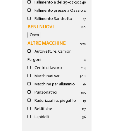
Fallimento a del 25-07-2024
6
Fallimento presse a Osasio
4
Fallimento Sandretto
17
BENI NUOVI
80
ALTRE MACCHINE
994
Autovetture, Camion,
Furgoni
4
Centri di lavoro
114
Macchinari vari
508
Macchine per alluminio
16
Punzonatrici
105
Raddrizzafilo, piegafilo
19
Rettifiche
117
Lapidelli
36