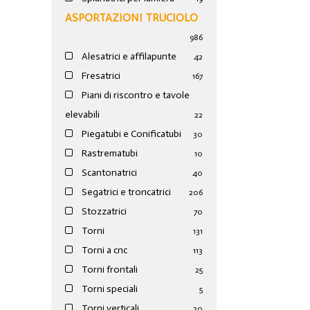
ASPORTAZIONI TRUCIOLO
986
Alesatrici e affilapunte
42
Fresatrici
167
Piani di riscontro e tavole
elevabili
22
Piegatubi e Conificatubi
30
Rastrematubi
10
Scantonatrici
40
Segatrici e troncatrici
206
Stozzatrici
70
Torni
131
Torni a cnc
113
Torni frontali
25
Torni speciali
5
Torni verticali
20