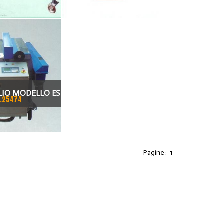
GLIO MODELLO ES
.25474
EGNATURA)
Pagine :
1