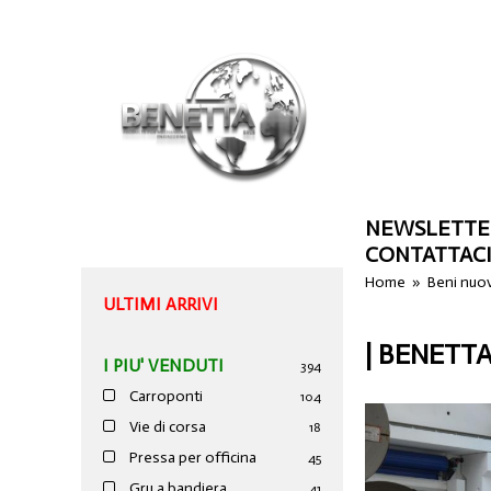
NEWSLETTE
CONTATTAC
Home
»
Beni nuo
ULTIMI ARRIVI
| BENETTA
I PIU' VENDUTI
394
Carroponti
104
Vie di corsa
18
Pressa per officina
45
Gru a bandiera
41