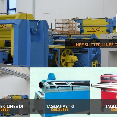
LINEE SLITTER, LINEE 
ER, LINEE DI
TAGLIANASTRI
TAGLI
25630
Cod.25479
Cod
NATRICI NUOVE