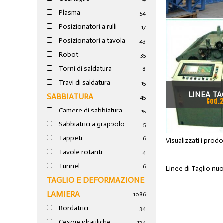
Plasma
54
Posizionatori a rulli
17
Posizionatori a tavola
43
Robot
35
Torni di saldatura
8
Travi di saldatura
15
LINEA TA
SABBIATURA
45
Cod.
Camere di sabbiatura
SEGN
15
Sabbiatrici a grappolo
5
Tappeti
6
Visualizzati i prod
Tavole rotanti
4
Tunnel
6
Linee di Taglio nu
TAGLIO E DEFORMAZIONE
LAMIERA
1086
Bordatrici
34
Cesoie idrauliche
124