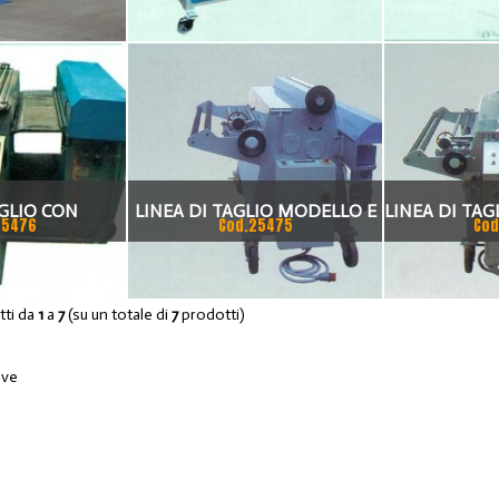
GLIO CON
LINEA DI TAGLIO MODELLO E
LINEA DI TA
25476
Cod.25475
Cod
ATURA
(SENZA SEGNATURA)
(CON S
otti da
1
a
7
(su un totale di
7
prodotti)
ove