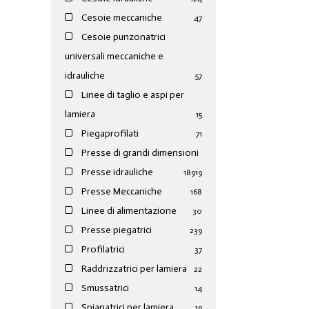
Cesoie meccaniche
47
Cesoie punzonatrici
universali meccaniche e
idrauliche
57
Linee di taglio e aspi per
lamiera
15
Piegaprofilati
71
Presse di grandi dimensioni
Presse idrauliche
189
19
Presse Meccaniche
168
Linee di alimentazione
30
Presse piegatrici
239
Profilatrici
37
Raddrizzatrici per lamiera
22
Smussatrici
14
Spianatrici per lamiera
19