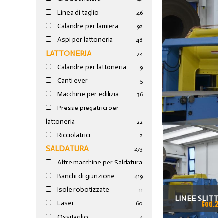
Linea di taglio
46
Calandre per lamiera
92
Aspi per lattoneria
48
LATTONERIA
74
Calandre per lattoneria
9
Cantilever
5
Macchine per edilizia
36
Presse piegatrici per
lattoneria
22
Ricciolatrici
2
SALDATURA
273
Altre macchine per Saldatura
Banchi di giunzione
4
19
Isole robotizzate
11
LINEE SLITT
Laser
Cod.
60
TAGLIO E SPIA
Ossitaglio
4