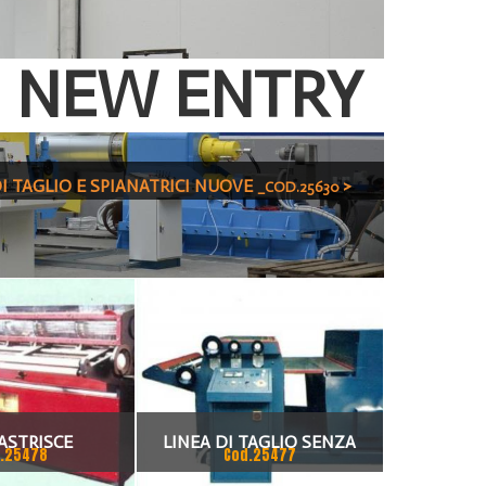
NEW ENTRY
DI TAGLIO E SPIANATRICI NUOVE
>
_COD.25630
ASTRISCE
LINEA DI TAGLIO SENZA
.25478
Cod.25477
SEGNATURA