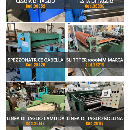
CESOIA DI TAGLIO
TESTA DI TAGLIO
Cod.30052
Cod.30036
SPEZZONATRICE GABELLA
SLITTTER 1000MM MARCA
Cod.28420
Cod.28218
1500 X 2.5MM
CMM ANNO 2001
LINEA DI TAGLIO CAMU DA
LINEA DI TAGLIO BOLLINA
Cod.28142
Cod.28113
1000X1.5 CESOIA MECA
1500MM X 1.5MM