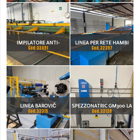
FREQUENZA
FORMATI A FREDDO.
ATTUALMENTE
DISPONIAMO DI ALCUNE
LINEE USATE PRONTE ,
IMPILATORE ANTI-
LINEA PER RETE HAMBI
DISPONIBILI
Cod.32491
Cod.32397
GRAFFIO (COSTRUTTORE
GIGANT 2500
BOLLINA ANNO 2008),
L=5.000MM COMPLETO DI:
PARATIE MOBILI
PNEUMATICHE BATTITORI
LINEA BAROVIČ
SPEZZONATRIC GM300 LA
PNEUMATIC
Cod.32315
Cod.32128
MACCHINA E UNA
SPEZZONATRICE CON
LAME A CESOIA