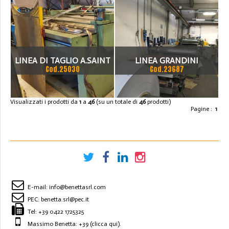
DA 3000 KG
RADDRIZZATRICE A 5
ALBERI CESOIA MECCANICA
LINEA DI TAGLIO A.SAINT
LINEA GRANDINI
1280MM X
Cod.25030
Cod.23687
1500 X 2MM
COMBINATA DI TAGLIO
TRASVERSALE/LONGITUDINA
Visualizzati i prodotti da
1
a
46
(su un totale di
46
prodotti)
Pagine :
1
PER NASTRI 1.500 X 1,5 (2,5)
MM
E-mail:
info@benettasrl.com
PEC:
benetta.srl@pec.it
Tel:
+39 0422 1725325
Massimo Benetta: +39
(clicca qui)
.