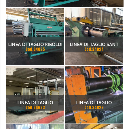
>
_COD.34825
LINEA DI TAGLIO RIBOLDI
LINEA DI TAGLIO SANT
Cod.34825
Cod.34824
1500 X 2MM
1500 X 3 MM
LINEA DI TAGLIO
LINEA DI TAGLIO
Cod.34633
Cod.34629
COMPLETA
LONGITUDINALE