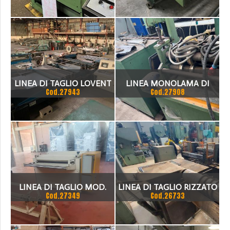
FRIZIONE PNEUMATICA
OMPI,
LINEA DI TAGLIO LOVENT
LINEA MONOLAMA DI
Cod.27943
Cod.27908
PER CANALI 2000 X 2MM
TAGLIO
LINEA DI TAGLIO MOD.
LINEA DI TAGLIO RIZZATO
Cod.27349
Cod.26733
MINI SPESSORE 1,25MM
ASPO SVOLGITORE FOLLE