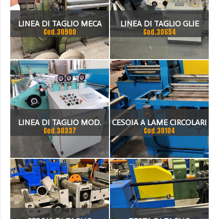
LINEA DI TAGLIO MECA
LINEA DI TAGLIO GLIE
Cod.30900
Cod.30654
1500 X 6 MM
ANNO 2005 DA 1500 MM.
COSI COMPOSTA 3 ASPI
SVOLGITORI A
FOLLERADDRIZZATRICE
NERVATRICECESOIA
LINEA DI TAGLIO MOD.
CESOIA A LAME CIRCOLARI
PIEGATRICECNC
Cod.30337
Cod.30104
SC15
SLITTER