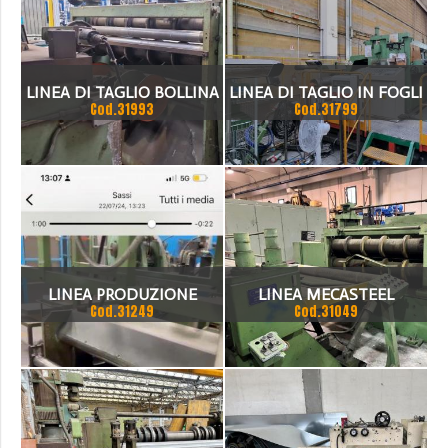
AVANZAMENTO
AUTOMATICO E LUCE
LINEA DI TAGLIO BOLLINA
LINEA DI TAGLIO IN FOGLI
TAGLIO DI 300MM, IL
Cod.31993
Cod.31799
1500 X 3 MM
IMAL 2000 X 7 ANNO 07-
-2000 OTTIME
CONDIZIONI.
LINEA PRODUZIONE
LINEA MECASTEEL
Cod.31249
Cod.31049
ARMADIETTI
COMPOSTA DA
FUNZIONANTE
SPIANATRICE CESOIA A
GHIGLIOTTINA LAME
CIRCOLARI