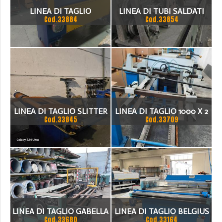
LINEA DI TAGLIO
LINEA DI TUBI SALDATI
Cod.33884
Cod.33854
TAGLIASTRISCE
LINEA DI TAGLIO SLITTER
LINEA DI TAGLIO 1000 X 2
Cod.33845
Cod.33709
3.0 X 650
MM
LINEA DI TAGLIO GABELLA
LINEA DI TAGLIO BELGIUS
Cod.33680
Cod.33164