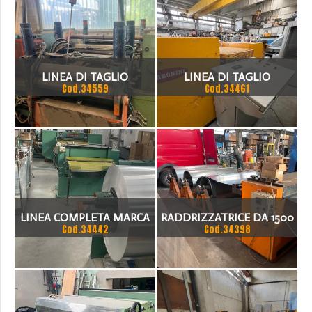
LINEA DI TAGLIO
LINEA DI TAGLIO
Cod.34559
Cod.34461
CARBONINI 1500 X 1.2 MM
LINEA COMPLETA MARCA
RADDRIZZATRICE DA 1500
Cod.34442
Cod.34398
RIBOLDI PER LA
LAVORAZIONE DI NASTRO
(COIL) DI ALLUMINIO O