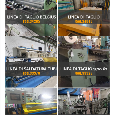
ACCIAIO LEGGERO.
LINEA DI TAGLIO BELGIUS
LINEA DI TAGLIO
Cod.34265
Cod.34040
1250 MM
AUTOMATICA CARBONINI
MODELLO SIZER 1500
LINEA DI SALDATURA TUBI
LINEA DI TAGLIO 1500 X2
Cod.33978
Cod.33926
CSM USATA
MM