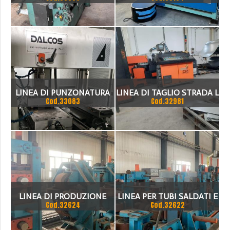
1500 X 1.5
LINEA DI PUNZONATURA
LINEA DI TAGLIO STRADA L
Cod.33083
Cod.32981
LF500 DALCOS
1500
LINEA DI PRODUZIONE
LINEA PER TUBI SALDATI E
Cod.32624
Cod.32622
TUBI SALDATI AD ALTA
LINEE PER PROFILI