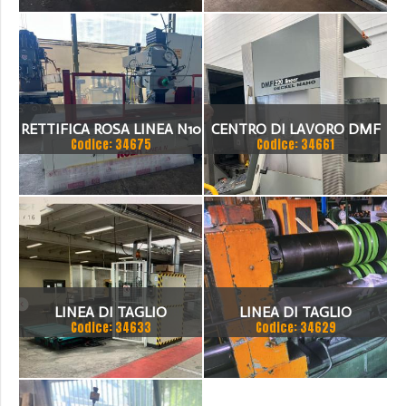
RETTIFICA ROSA LINEA N10
CENTRO DI LAVORO DMF
Codice: 34675
Codice: 34661
220 LINEAR
LINEA DI TAGLIO
LINEA DI TAGLIO
Codice: 34633
Codice: 34629
COMPLETA
LONGITUDINALE