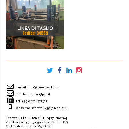
LINEA DI TAGLIO
Codice: 34559
E-mail:
info@benettasrl.com
PEC:
benetta.srl@pec.it
Tel:
+39 0422 1725325
Massimo Benetta: +39
(clicca qui)
.
Benetta S.r.l.s - P.IVA e C.F: 05276980264
Via Noalese, 39 - 31059 Zero Branco (TV)
Codice destinatario: M5UXCR1