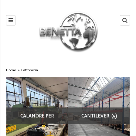
Home
»
Lattoneria
CALANDRE PER
CANTILEVER (5)
LATTONERIA (9)