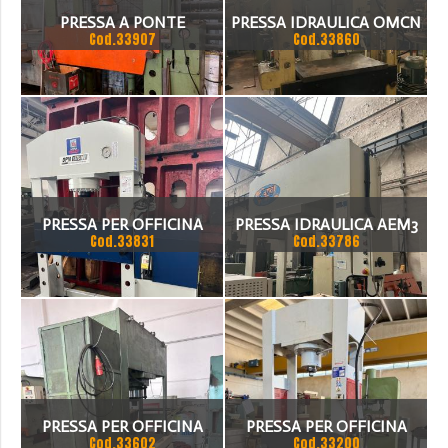
PRESSA A PONTE
PRESSA IDRAULICA OMCN
Cod.33907
Cod.33860
IDRAULICA 150 TON
TON 100
PRESSA PER OFFICINA
PRESSA IDRAULICA AEM3
Cod.33831
Cod.33786
ADRIA DPM 1070-100
200 TON
PRESSA PER OFFICINA
PRESSA PER OFFICINA
Cod.33602
Cod.33200