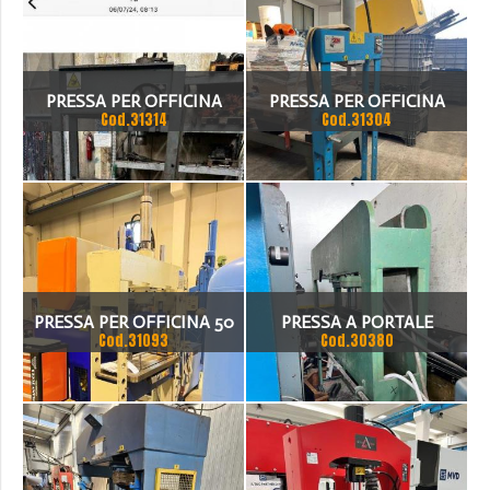
PRESSA PER OFFICINA
PRESSA PER OFFICINA
Cod.31314
Cod.31304
BIGNOZZI A PISTONE
ANNO 2005 TON 20 SICMI
MOBILE
PRESSA PER OFFICINA 50
PRESSA A PORTALE
Cod.31093
Cod.30380
TON PISTONE GUIDATO
IDRAULICA