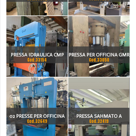
IDRAULICA 50 TON
IDRAULICA OMCN 200 TON
PRESSA IDRAULICA CMP
PRESSA PER OFFICINA GMR
Cod.33154
Cod.33050
200 TON
TON 350
02 PRESSE PER OFFICINA
PRESSA SAHMATO A
Cod.32649
Cod.32419
SICMI 40 TON
PONTE IDRAULICA 150 TON