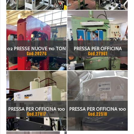
02 PRESSE NUOVE 110 TON
PRESSA PER OFFICINA
Cod.28276
Cod.27961
SICMI 40 TON
PRESSA PER OFFICINA 100
PRESSA PER OFFICINA 100
Cod.27817
Cod.22518
TON
TON