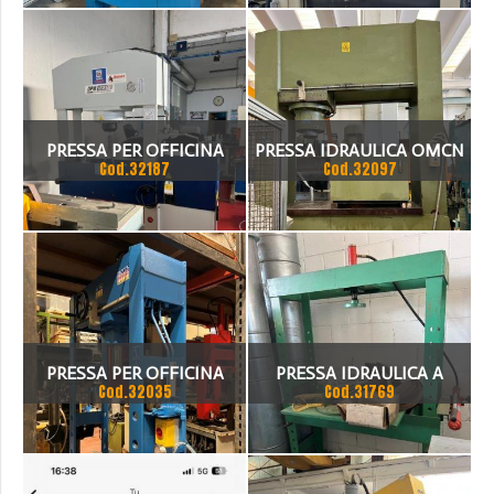
ANNO 2014
PRESSA PER OFFICINA
PRESSA IDRAULICA OMCN
Cod.32187
Cod.32097
NUOVA 150 TON
(IB) 280 RM 300 TON
PRESSA PER OFFICINA
PRESSA IDRAULICA A
Cod.32035
Cod.31769
100TON NUOVA OMCN
MANO