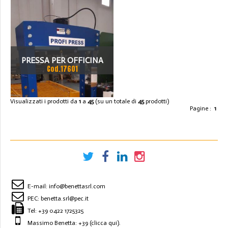
PRESSA PER OFFICINA
Cod.17601
NUOVA 100 TON
Visualizzati i prodotti da
1
a
45
(su un totale di
45
prodotti)
Pagine :
1
E-mail:
info@benettasrl.com
PEC:
benetta.srl@pec.it
Tel:
+39 0422 1725325
Massimo Benetta: +39
(clicca qui)
.