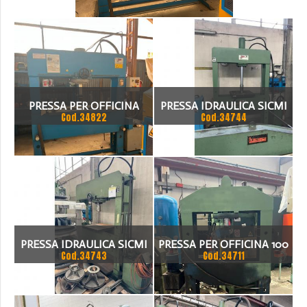
>
_COD.34822
PRESSA PER OFFICINA
PRESSA IDRAULICA SICMI
Cod.34822
Cod.34744
SICMI 100 TON
PISTONE FISSO 70 TON
PRESSA IDRAULICA SICMI
PRESSA PER OFFICINA 100
Cod.34743
Cod.34711
CON PISTONE MOBILE 100
TON
TON