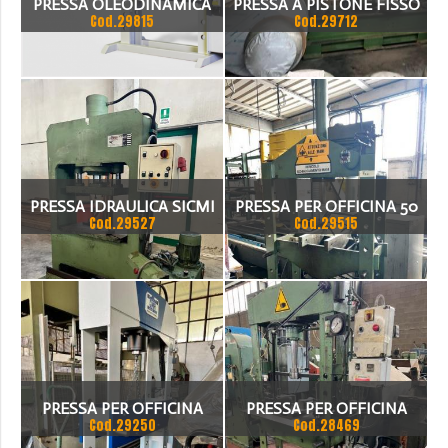
PRESSA OLEODINAMICA
PRESSA A PISTONE FISSO
Cod.29815
Cod.29712
SAHAMATO DP.M
200 TON 3300 X 1000 TON
MOTORIZZATA
200 H 1000MM. SOTTO
STAMPO 650MM CIRCA
PRESSA IDRAULICA SICMI
PRESSA PER OFFICINA 50
Cod.29527
Cod.29515
MOD. PST-A TON 100
TON
PRESSA PER OFFICINA
PRESSA PER OFFICINA
Cod.29250
Cod.28469
NUOVA GMR 100 TON
OMCN