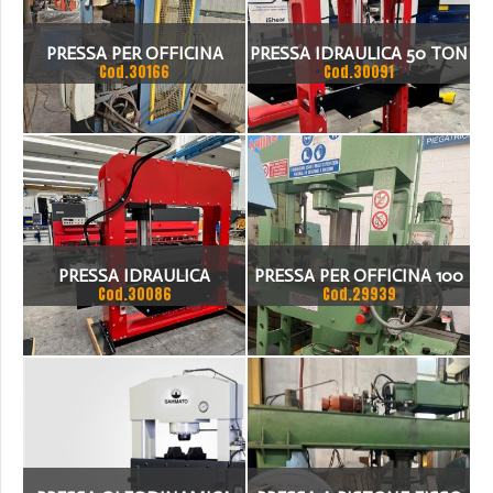
PRESSA PER OFFICINA
PRESSA IDRAULICA 50 TON
Cod.30166
Cod.30091
PRESSA IDRAULICA
PRESSA PER OFFICINA 100
Cod.30086
Cod.29939
MOTORIZZATA CILINDRO
TON
MOBILE