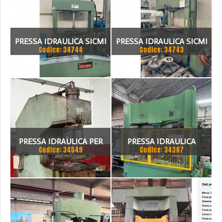
PRESSA IDRAULICA SICMI
PRESSA IDRAULICA SICMI
Codice: 34744
Codice: 34743
PISTONE FISSO 70 TON
CON PISTONE MOBILE 100
TON
PRESSA IDRAULICA PER
PRESSA IDRAULICA
Codice: 34549
Codice: 34387
SAGOMARE GIGANT, TON
BIGNOZZI 160 TON
200