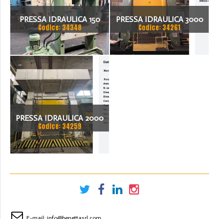
PRESSA IDRAULICA 150
PRESSA IDRAULICA 3000
Codice: 34348
Codice: 34261
TON
TON - TIAN DUAN YTC34-
3000
PRESSA IDRAULICA 2000
Codice: 34259
TON - RAVNE PRESSES
SH4-2000
E-mail:
info@benettasrl.com