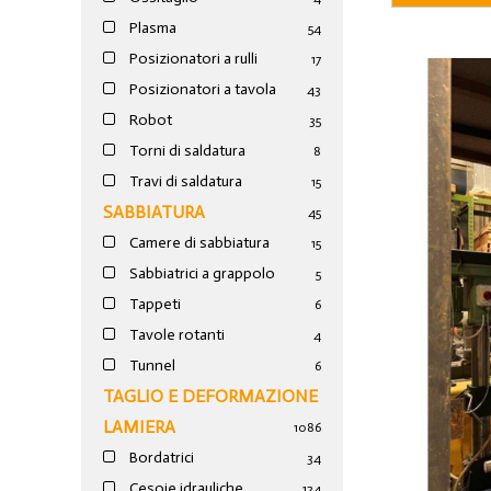
Plasma
54
Posizionatori a rulli
17
Posizionatori a tavola
43
Robot
35
Torni di saldatura
8
Travi di saldatura
15
SABBIATURA
45
Camere di sabbiatura
15
Sabbiatrici a grappolo
5
Tappeti
6
Tavole rotanti
4
Tunnel
6
TAGLIO E DEFORMAZIONE
LAMIERA
1086
Bordatrici
34
Cesoie idrauliche
124