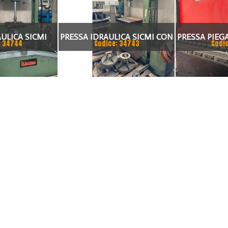
ULICA SICMI
PRESSA IDRAULICA SICMI CON
PRESSA PIEGA
: 34744
Codice: 34743
Codi
SSO 70 TON
PISTONE MOBILE 100 TON
ASSI 300