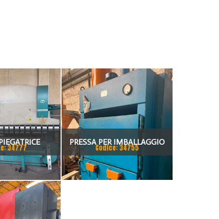
PIEGATRICE
PRESSA PER IMBALLAGGIO
e: 34777
Codice: 34755
TI 80X4175
ALBA PRESSE