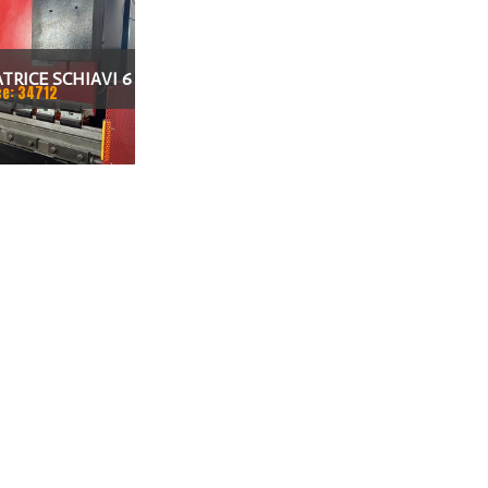
TRICE SCHIAVI 6
ce: 34712
0 X 100 TON