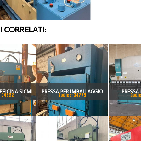
 CORRELATI:
FFICINA SICMI
PRESSA PER IMBALLAGGIO
PRESSA 
: 34822
Codice: 34779
Codic
 TON
VIMERCA