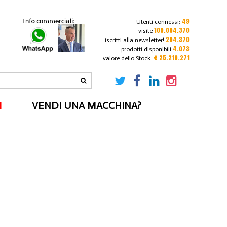
49
Utenti connessi:
109.004.370
visite
204.370
iscritti alla newsletter!
4.073
prodotti disponibili
€ 25.210.271
valore dello Stock:
I
VENDI UNA MACCHINA?