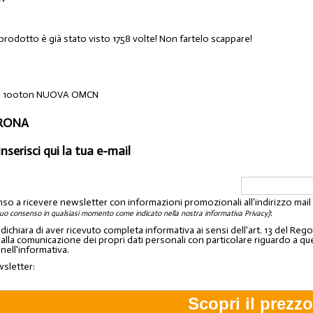
prodotto è già stato visto 1758 volte! Non fartelo scappare!
ina 100ton NUOVA OMCN
ERONA
inserisci qui la tua e-mail
nso a ricevere newsletter con informazioni promozionali all'indirizzo mai
:
tuo consenso in qualsiasi momento come indicato nella nostra informativa Privacy)
o dichiara di aver ricevuto completa informativa ai sensi dell'art. 13 del 
lla comunicazione dei propri dati personali con particolare riguardo a quelli c
 nell'informativa.
wsletter: