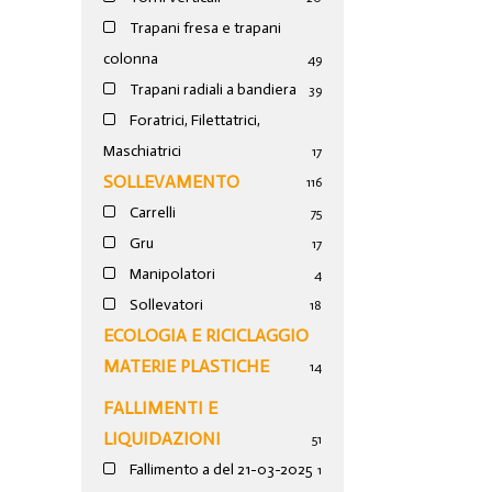
Trapani fresa e trapani
colonna
49
Trapani radiali a bandiera
39
Foratrici, Filettatrici,
Maschiatrici
17
SOLLEVAMENTO
116
Carrelli
75
Gru
17
Manipolatori
4
Sollevatori
18
ECOLOGIA E RICICLAGGIO
MATERIE PLASTICHE
14
FALLIMENTI E
LIQUIDAZIONI
51
Fallimento a del 21-03-2025
1