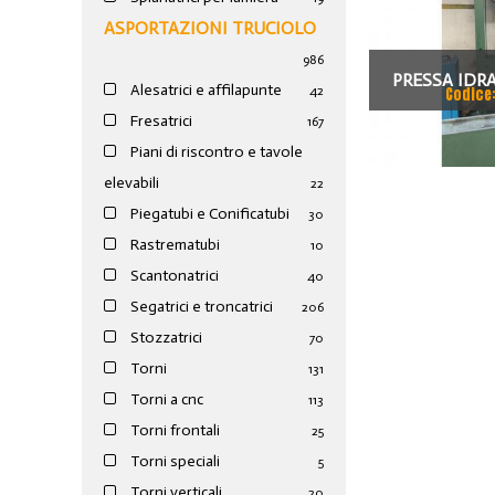
ASPORTAZIONI TRUCIOLO
986
PRESSA IDRA
Alesatrici e affilapunte
42
Codice
PISTONE FI
Fresatrici
167
Piani di riscontro e tavole
elevabili
22
Piegatubi e Conificatubi
30
Rastrematubi
10
Scantonatrici
40
Segatrici e troncatrici
206
Stozzatrici
70
Torni
131
Torni a cnc
113
Torni frontali
25
Torni speciali
5
Torni verticali
20