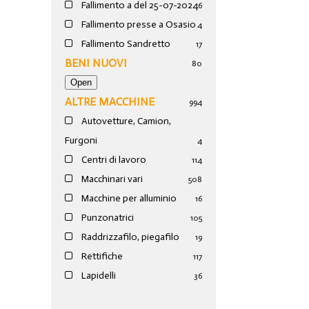
Fallimento a del 25-07-2024
6
Fallimento presse a Osasio
4
Fallimento Sandretto
17
BENI NUOVI
80
ALTRE MACCHINE
994
Autovetture, Camion,
Furgoni
4
Centri di lavoro
114
Macchinari vari
508
Macchine per alluminio
16
Punzonatrici
105
Raddrizzafilo, piegafilo
19
Rettifiche
117
Lapidelli
36