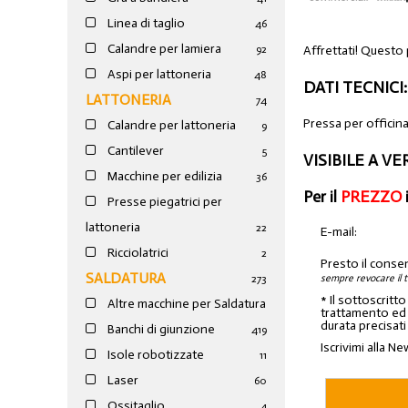
Linea di taglio
46
Calandre per lamiera
Affrettati! Questo 
92
Aspi per lattoneria
48
DATI TECNICI:
LATTONERIA
74
Pressa per offic
Calandre per lattoneria
9
Cantilever
5
VISIBILE A V
Macchine per edilizia
36
Per il
PREZZO
Presse piegatrici per
lattoneria
22
E-mail:
Ricciolatrici
2
Presto il conse
SALDATURA
sempre revocare il 
273
* Il sottoscritt
Altre macchine per Saldatura
trattamento ed a
durata precisati
Banchi di giunzione
4
19
Iscrivimi alla Ne
Isole robotizzate
11
Laser
60
Ossitaglio
4