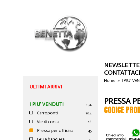
NEWSLETTE
CONTATTAC
Home
»
I PIU' VE
ULTIMI ARRIVI
PRESSA P
I PIU' VENDUTI
394
CODICE PRO
Carroponti
104
Vie di corsa
18
Pressa per officina
45
Gru a bandiera
41