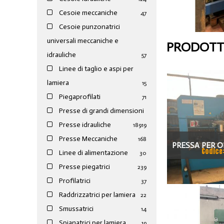
Cesoie meccaniche
47
Cesoie punzonatrici
universali meccaniche e
PRODOTTI
idrauliche
57
Linee di taglio e aspi per
lamiera
15
Piegaprofilati
71
Presse di grandi dimensioni
Presse idrauliche
189
19
Presse Meccaniche
168
PRESSA PER O
Codice
Linee di alimentazione
30
100
Presse piegatrici
239
Profilatrici
37
Raddrizzatrici per lamiera
22
Smussatrici
14
Spianatrici per lamiera
19