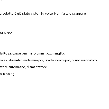
 prodotto è già stato visto 189 volte! Non fartelo scappare!
INEA N10
iale Rosa, corse :xmm1150,t mm550,x mm480.
 kw7,4, diametro mola mm400, tavola 1000x400, piano magnetico
ciatore automatico, diamantatore.
o 1200 kg