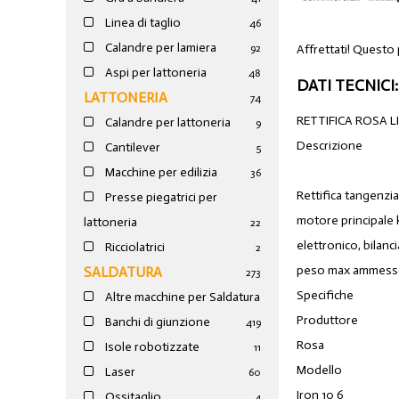
Linea di taglio
46
Calandre per lamiera
Affrettati! Questo
92
Aspi per lattoneria
48
DATI TECNICI:
LATTONERIA
74
RETTIFICA ROSA L
Calandre per lattoneria
9
Descrizione
Cantilever
5
Macchine per edilizia
36
Rettifica tangenz
Presse piegatrici per
motore principale
lattoneria
22
elettronico, bilan
Ricciolatrici
2
peso max ammess
SALDATURA
273
Specifiche
Altre macchine per Saldatura
Produttore
Banchi di giunzione
4
19
Rosa
Isole robotizzate
11
Modello
Laser
60
Iron 10 6
Ossitaglio
4