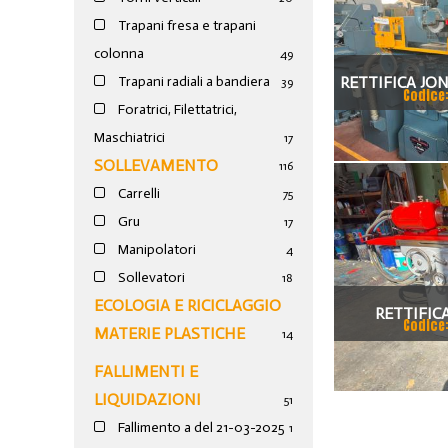
Trapani fresa e trapani
colonna
49
RETTIFICA JO
Trapani radiali a bandiera
39
Codice
Foratrici, Filettatrici,
Maschiatrici
17
SOLLEVAMENTO
116
Carrelli
75
Gru
17
Manipolatori
4
Sollevatori
18
ECOLOGIA E RICICLAGGIO
RETTIFIC
Codice
MATERIE PLASTICHE
14
FALLIMENTI E
LIQUIDAZIONI
51
Fallimento a del 21-03-2025
1