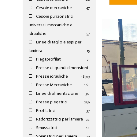
Cesoie meccaniche
47
Cesoie punzonatrici
universali meccaniche e
idrauliche
57
Linee di taglio e aspi per
lamiera
15
Piegaprofilati
71
Presse di grandi dimensioni
Presse idrauliche
189
19
Presse Meccaniche
168
Linee di alimentazione
30
Presse piegatrici
239
Profilatrici
37
Raddrizzatrici per lamiera
22
Smussatrici
14
Spianatrici per lamiera
19