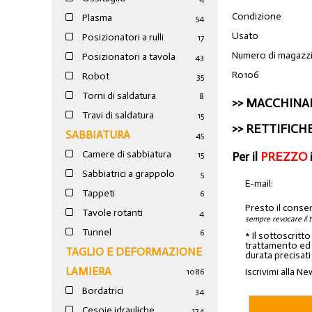
Condizione
Plasma
54
Usato
Posizionatori a rulli
17
Numero di magazz
Posizionatori a tavola
43
R0106
Robot
35
Torni di saldatura
8
>>
MACCHINAR
Travi di saldatura
15
>>
RETTIFICH
SABBIATURA
45
Camere di sabbiatura
Per il
PREZZO
15
Sabbiatrici a grappolo
5
E-mail:
Tappeti
6
Presto il conse
Tavole rotanti
4
sempre revocare il 
Tunnel
6
* Il sottoscritt
trattamento ed a
TAGLIO E DEFORMAZIONE
durata precisati
LAMIERA
Iscrivimi alla Ne
1086
Bordatrici
34
Cesoie idrauliche
124