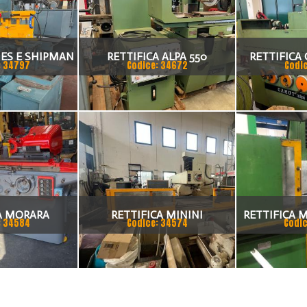
NES E SHIPMAN
RETTIFICA ALPA 550
RETTIFICA
: 34797
Codice: 34672
Codi
A MORARA
RETTIFICA MININI
RETTIFICA M
: 34584
Codice: 34574
Codic
TANGENZIALE