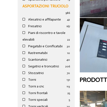
ASPORTAZIONI TRUCIOLO
986
Alesatrici e affilapunte
42
Fresatrici
167
Piani di riscontro e tavole
elevabili
22
Piegatubi e Conificatubi
30
Rastrematubi
10
Scantonatrici
40
Segatrici e troncatrici
206
Stozzatrici
70
PRODOTTI
Torni
131
Torni a cnc
113
Torni frontali
25
Torni speciali
5
Torni verticali
20