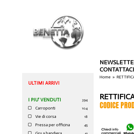
NEWSLETTE
CONTATTAC
Home
»
RETTIFIC
ULTIMI ARRIVI
RETTIFIC
I PIU' VENDUTI
394
CODICE PRO
Carroponti
104
Vie di corsa
18
Pressa per officina
45
Gru a bandiera
41