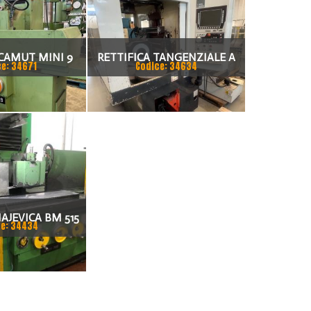
 CAMUT MINI 9
RETTIFICA TANGENZIALE A
ce: 34671
Codice: 34634
TAVOLA ROTANTE LODI 500
AJEVICA BM 515
e: 34434