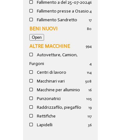
Fallimento a del 25-07-2024
6
Fallimento presse a Osasio
4
Fallimento Sandretto
17
BENI NUOVI
80
ALTRE MACCHINE
994
Autovetture, Camion,
Furgoni
4
Centri di lavoro
114
Macchinari vari
508
Macchine per alluminio
16
Punzonatrici
105
Raddrizzafilo, piegafilo
19
Rettifiche
117
Lapidelli
36