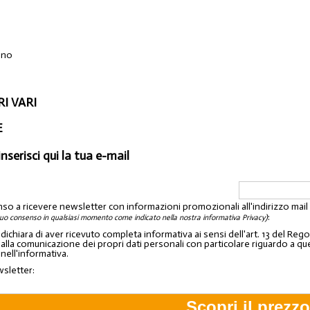
ino
I VARI
E
inserisci qui la tua e-mail
nso a ricevere newsletter con informazioni promozionali all'indirizzo mai
:
tuo consenso in qualsiasi momento come indicato nella nostra informativa Privacy)
o dichiara di aver ricevuto completa informativa ai sensi dell'art. 13 del 
lla comunicazione dei propri dati personali con particolare riguardo a quelli c
 nell'informativa.
wsletter: