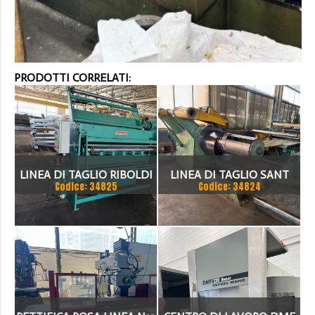
PRODOTTI CORRELATI:
LINEA DI TAGLIO RIBOLDI
LINEA DI TAGLIO SANT
Codice: 34825
Codice: 34824
1500 X 2MM
1500 X 3 MM