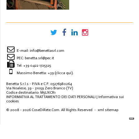
E-mail:
info@benettasrl.com
PEC:
benetta.srl@pec.it
Tel:
+39 0422 1725325
Massimo Benetta: +39
(clicca qui)
.
Benetta S.r.l.s - P.IVA e C.F: 05276980264
Via Noalese, 39 - 31059 Zero Branco (TV)
Codice destinatario: M5UXCR1
INFORMATIVA AL TRATTAMENTO DEI DATI PERSONALI
|
Informativa sui
cookies
© 2008 - 2026
CoseDiRete.Com
. All Rights Reserved -
xml sitemap