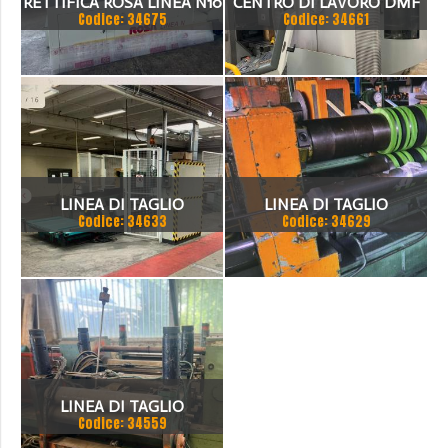
RETTIFICA ROSA LINEA N10
CENTRO DI LAVORO DMF
Codice: 34675
Codice: 34661
220 LINEAR
LINEA DI TAGLIO
LINEA DI TAGLIO
Codice: 34633
Codice: 34629
COMPLETA
LONGITUDINALE
LINEA DI TAGLIO
Codice: 34559