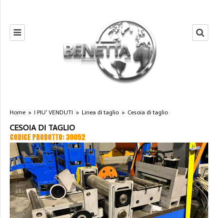
Home
»
I PIU' VENDUTI
»
Linea di taglio
»
Cesoia di taglio
CESOIA DI TAGLIO
CODICE PRODOTTO: 30052