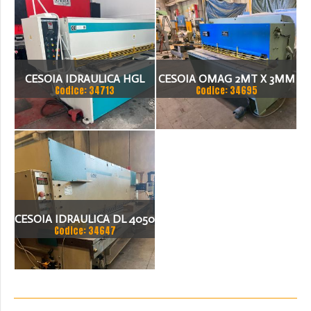
CESOIA IDRAULICA HGL
CESOIA OMAG 2MT X 3MM
Codice: 34713
Codice: 34695
3100 X 8MM
REVISIONATA
CESOIA IDRAULICA DL 4050
Codice: 34647
X4X200