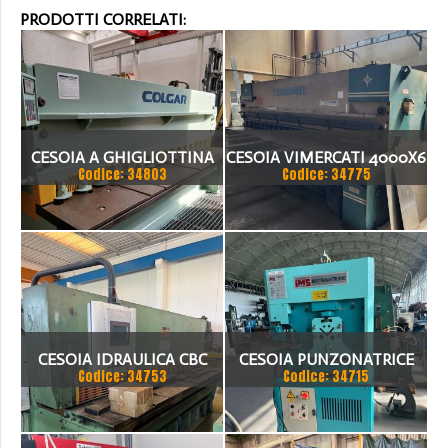
PRODOTTI CORRELATI:
CESOIA A GHIGLIOTTINA
CESOIA VIMERCATI 4000X6
Codice: 34803
Codice: 34775
COLGAR IDRAULICA CM
3006
CESOIA IDRAULICA CBC
CESOIA PUNZONATRICE
Codice: 34753
Codice: 34715
3050X6
IMS HY 36 VA