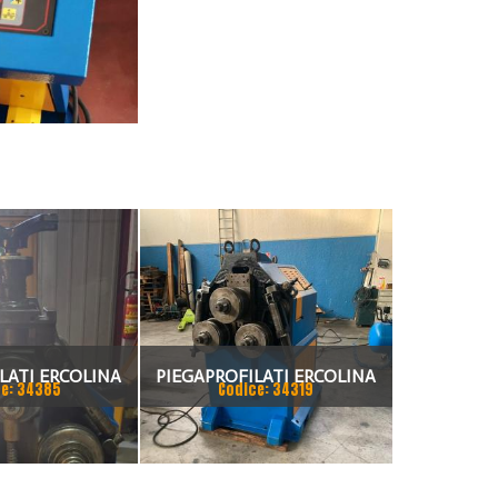
LATI ERCOLINA
PIEGAPROFILATI ERCOLINA
e: 34385
Codice: 34319
50MR2