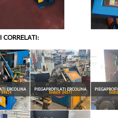
 CORRELATI:
ATI ERCOLINA
PIEGAPROFILATI ERCOLINA
PIEGAPROFI
: 34624
Codice: 34571
Codic
40M2
CE