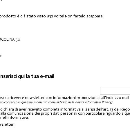
 prodotto è già stato visto 832 volte! Non fartelo scappare!
RCOLINA 50
11
inserisci qui la tua e-mail
nso a ricevere newsletter con informazioni promozionali all'indirizzo mai
:
tuo consenso in qualsiasi momento come indicato nella nostra informativa Privacy)
o dichiara di aver ricevuto completa informativa ai sensi dell'art. 13 del 
lla comunicazione dei propri dati personali con particolare riguardo a quelli c
 nell'informativa.
wsletter: