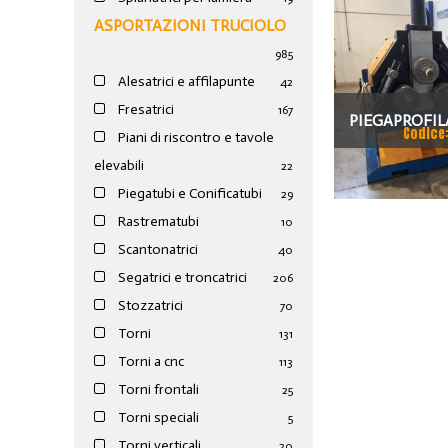
ASPORTAZIONI TRUCIOLO
985
Alesatrici e affilapunte
42
Fresatrici
167
PIEGAPROFIL
Codice
Piani di riscontro e tavole
elevabili
22
Piegatubi e Conificatubi
29
Rastrematubi
10
Scantonatrici
40
Segatrici e troncatrici
206
Stozzatrici
70
Torni
131
Torni a cnc
113
Torni frontali
25
Torni speciali
5
Torni verticali
20