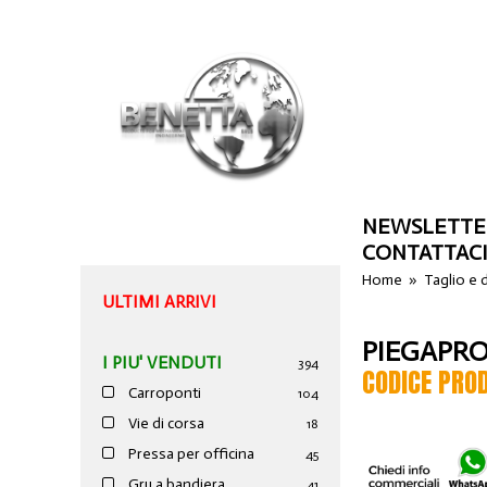
NEWSLETTE
CONTATTAC
Home
»
Taglio e
ULTIMI ARRIVI
PIEGAPRO
I PIU' VENDUTI
394
CODICE PRO
Carroponti
104
Vie di corsa
18
Pressa per officina
45
Gru a bandiera
41