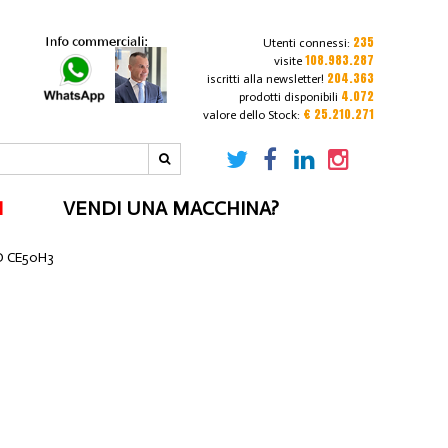
235
Utenti connessi:
108.983.287
visite
204.363
iscritti alla newsletter!
4.072
prodotti disponibili
€ 25.210.271
valore dello Stock:
I
VENDI UNA MACCHINA?
O CE50H3