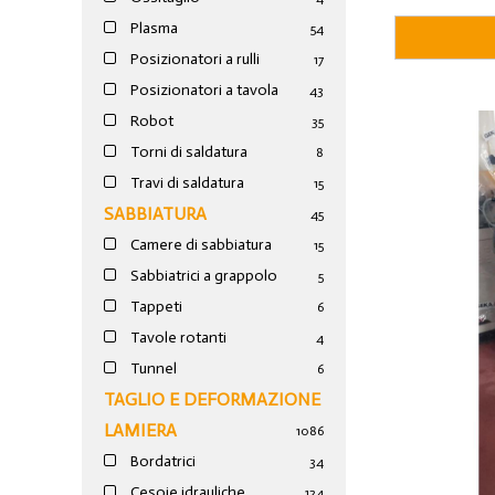
Plasma
54
Posizionatori a rulli
17
Posizionatori a tavola
43
Robot
35
Torni di saldatura
8
Travi di saldatura
15
SABBIATURA
45
Camere di sabbiatura
15
Sabbiatrici a grappolo
5
Tappeti
6
Tavole rotanti
4
Tunnel
6
TAGLIO E DEFORMAZIONE
LAMIERA
1086
Bordatrici
34
Cesoie idrauliche
124