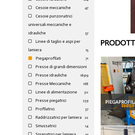
Cesoie meccaniche
47
Cesoie punzonatrici
universali meccaniche e
idrauliche
57
PRODOTTI
Linee di taglio e aspi per
lamiera
15
Piegaprofilati
71
Presse di grandi dimensioni
Presse idrauliche
189
19
Presse Meccaniche
168
Linee di alimentazione
30
Presse piegatrici
239
PIEGAPROFIL
Codice
Profilatrici
37
ECO
Raddrizzatrici per lamiera
22
Smussatrici
14
Spianatrici per lamiera
19