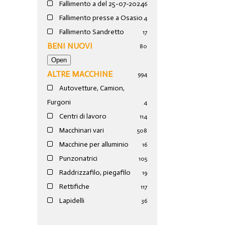
Fallimento a del 25-07-2024
6
Fallimento presse a Osasio
4
Fallimento Sandretto
17
BENI NUOVI
80
ALTRE MACCHINE
994
Autovetture, Camion,
Furgoni
4
Centri di lavoro
114
Macchinari vari
508
Macchine per alluminio
16
Punzonatrici
105
Raddrizzafilo, piegafilo
19
Rettifiche
117
Lapidelli
36