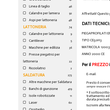
Linea di taglio
46
Calandre per lamiera
Affrettati! Questo
92
Aspi per lattoneria
48
DATI TECNICI:
LATTONERIA
74
PIEGAPROFILATI E
Calandre per lattoneria
9
TIPO CE50H3
Cantilever
5
MATRICOLA 12003
Macchine per edilizia
36
ANNO 2000 CE
Presse piegatrici per
lattoneria
22
Per il
PREZZO
Ricciolatrici
2
E-mail:
SALDATURA
273
Altre macchine per Saldatura
Presto il conse
sempre revocare il 
Banchi di giunzione
4
19
* Il sottoscritt
Isole robotizzate
trattamento ed a
11
durata precisati
Laser
60
Iscrivimi alla Ne
Ossitaglio
4