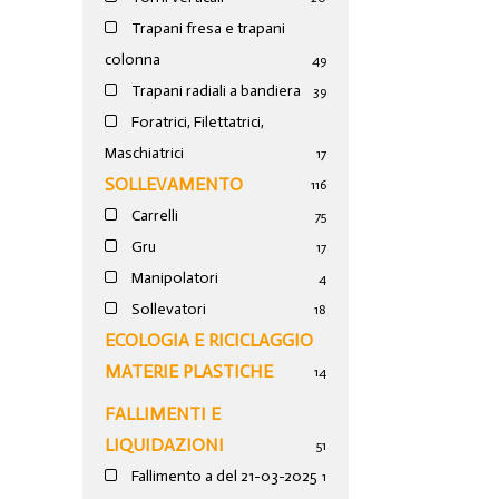
Trapani fresa e trapani
colonna
49
Trapani radiali a bandiera
39
Foratrici, Filettatrici,
Maschiatrici
17
SOLLEVAMENTO
116
Carrelli
75
Gru
17
Manipolatori
4
Sollevatori
18
ECOLOGIA E RICICLAGGIO
MATERIE PLASTICHE
14
FALLIMENTI E
LIQUIDAZIONI
51
Fallimento a del 21-03-2025
1