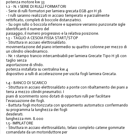
potenza motore
k
w
33
1.
2
-
N. 1 SERIE DI RULLI FORMATORI
-
Serie di rulli formatori per lamiera gr
ecata
EGB 401
H 38
-
I rulli saranno realizzati in acciaio temperato e parzialmente
rettificato, completi di boccole distanziatrici.
-
Su ogni rullo o boccola inferiore e superiore verranno punzonate sigle
identificanti il numero del
passaggio, il numero pr
ogressivo e la relativa posizione.
1.
3
-
TAGLIO A CESOIA FISSA START/STOP
-
Struttura in acciaio elettrosaldato.
movimentazione del piano intermedio su quattro colonne per mezzo di
un cilindro oleodinamico.
-
Nr. 1 stampo trancio intercambiabili per lami
era Grecate Tipo H 38 con
taglio senza
asportazione di sfrido.
potenza installata su centralina kw
4
dispositivo a rulli di accelerazione per uscita fogli lamiera
Grecata.
1.
4
-
BANCO DI SCARICO
-
Struttura in acciaio elettrosaldato a ponte con ribalta
mento dei piani a
terra a mezzo cilindri pneumatici. I
piani di scorrimento sono dotati di opportuni rulli per facilitare
l'evacuazione dei fogli.
-
Battuta fogli motorizzata con spostamento automatico confermando
su programma la lunghezza dei fogli
deside
rati.
lunghezza
mm.
8.
000
1.
5
-
IMPILATORE
-
Struttura in acciaio elettrosaldato, telaio completo catene gommate
comandate da un motoriduttore per