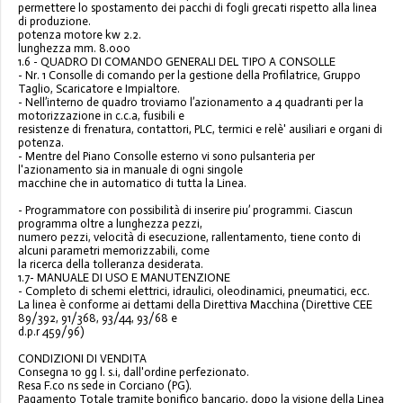
permettere lo spostamento dei pacchi di fogli grecati rispetto alla linea
di produzione.
potenza motor
e
kw
2.2.
lunghezza
mm.
8.
000
1.
6
-
QUADR
O
DI COMANDO GENERALI DEL TIPO A CONSOLLE
-
Nr. 1 Consolle di comando
per la gestione della
P
rofilatrice,
Gruppo
Taglio
,
S
caricatore e
I
mpialtore.
-
Nell’interno de
quadr
o troviamo l
’
azionamento a 4 quadranti per l
a
motorizzazione in c.c.a, fusibili e
resistenze di frenatura, contattori
, PLC
, termici e relè' ausiliari e organi di
potenza.
-
Mentre del Piano Consolle
estern
o
v
i sono
pulsanteria per
l'azionamento sia in manuale di ogni singole
macchine che in automatico di tutta la
L
inea.
-
Programmatore con possibilità di inserire piu’ programmi. Ciascun
programma oltre a lunghezza pezzi,
numero pezzi, velocità di esecuzione, ral
lentamento, tiene conto di
alcuni parametri memorizzabili, come
la ricerca della tolleranza desiderata
.
1.
7
-
MANUALE DI USO E MANUTENZIONE
-
Completo di schemi elettrici, idraulici, oleodinamici, p
neumatici, ecc.
La linea è conforme ai dettami della Direttiva Macchina (Direttive CEE
89/392, 91/368, 93/44, 93/68 e
d.p.r 459/96)
CONDIZIONI DI VENDITA
Consegna
1
0 gg l. s.i
, dall'ordine perfezionato
.
Resa
F.co ns sede in Corciano (PG)
.
Pagamento
Totale t
ramite bonifico bancario
,
d
opo la visione della Linea