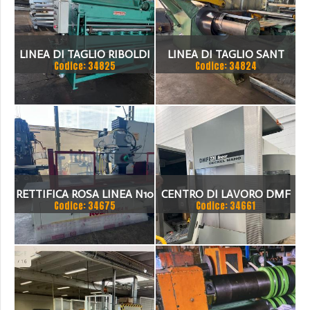
LINEA DI TAGLIO RIBOLDI
LINEA DI TAGLIO SANT
Codice: 34825
Codice: 34824
1500 X 2MM
1500 X 3 MM
RETTIFICA ROSA LINEA N10
CENTRO DI LAVORO DMF
Codice: 34675
Codice: 34661
220 LINEAR