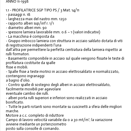
ANNO 11-1998
1.
1
-
PROFILATRICE SGP TIPO PS / 3
Mat. 14/11
-
passaggi
n.
18
-
larghezza max del nastro
mm.
1250
-
rapporto alberi sup/inf
r.
1/1
-
diametro alberi
mm.
90
-
spessore lamiera lavorabile
mm.
0.6
–
1
(valori indicativi)
-
La macchina
è composta da:
-
Gruppo imbocco lamiera con struttura in acciaio saldato dotata di viti
di registrazione indipendenti l'una
dall'altra per permettere la perfetta centratura della lamiera rispetto ai
rulli formatori.
-
Basamento componibile in acciaio sul q
uale vengono fissate le teste di
profilatura costituite da spalle
fisse e mobili.
-
Spalle fisse a teste motrici in acciaio elettrosaldato e normalizzato,
contengono ingranaggi
a bagno d'olio.
-
Contro spalle
di sostegno degli
alberi
in
acciaio
elettrosa
ldato,
facilmente
movibili
per
agevolare
eventuale cambio dei rulli.
-
alberi porta rulli superiori e inferiori sono realizzati in acciaio
bonificato.
-
Tutte le parti rotanti sono montate su cuscinetti a sfera delle migliori
marche.
Motore a c.c. completo
di riduttore
Campo di lavoro velocità variabile da 0 a 30 mt/m'; la variazione
avviene mediante un potenziometro
posto sulla consolle di comando.