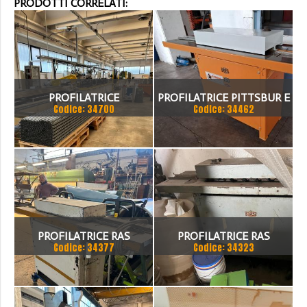
PRODOTTI CORRELATI:
PROFILATRICE
PROFILATRICE PITTSBUR E
Codice: 34700
Codice: 34462
BORDATRICE RAS
PROFILATRICE RAS
PROFILATRICE RAS
Codice: 34377
Codice: 34323
PIZBURG