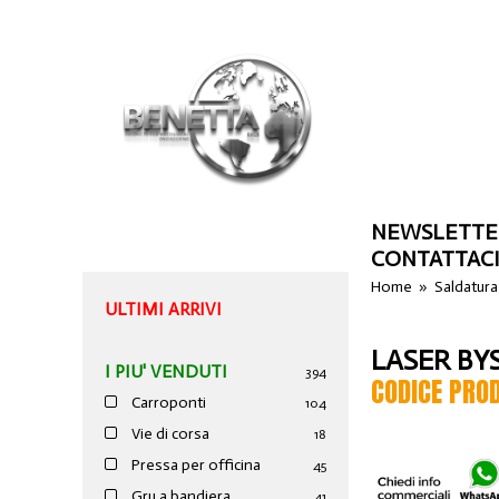
NEWSLETTE
CONTATTAC
Home
»
Saldatura
ULTIMI ARRIVI
LASER BY
I PIU' VENDUTI
394
CODICE PRO
Carroponti
104
Vie di corsa
18
Pressa per officina
45
Gru a bandiera
41