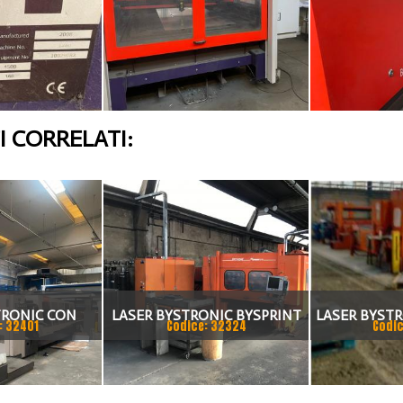
 CORRELATI:
TRONIC CON
LASER BYSTRONIC BYSPRINT
LASER BYST
: 32401
Codice: 32324
Codic
E MODELLO
3015
BT
D 3015