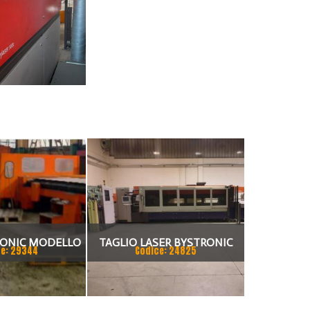
RONIC MODELLO
TAGLIO LASER BYSTRONIC
e: 29344
Codice: 24825
L 3500
SPEED 4000W 3X1500