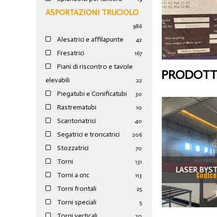
ASPORTAZIONI TRUCIOLO
986
Alesatrici e affilapunte
42
Fresatrici
167
Piani di riscontro e tavole
PRODOTTI
elevabili
22
Piegatubi e Conificatubi
30
Rastrematubi
10
Scantonatrici
40
Segatrici e troncatrici
206
Stozzatrici
70
Torni
131
LASER BYS
Codice
Torni a cnc
113
CARICATOR
Torni frontali
25
Torni speciali
BYSPEE
5
Torni verticali
20