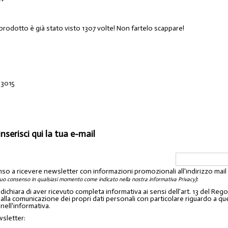
 prodotto è già stato visto 1307 volte! Non fartelo scappare!
 3015
inserisci qui la tua e-mail
nso a ricevere newsletter con informazioni promozionali all'indirizzo mai
:
tuo consenso in qualsiasi momento come indicato nella nostra informativa Privacy)
o dichiara di aver ricevuto completa informativa ai sensi dell'art. 13 del 
lla comunicazione dei propri dati personali con particolare riguardo a quelli c
 nell'informativa.
wsletter: