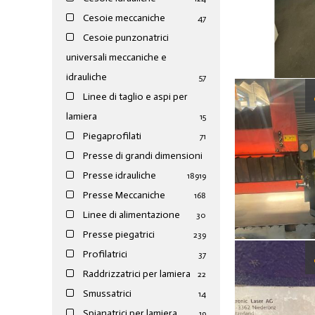
Cesoie meccaniche
47
Cesoie punzonatrici
universali meccaniche e
idrauliche
57
Linee di taglio e aspi per
lamiera
15
Piegaprofilati
71
Presse di grandi dimensioni
Presse idrauliche
189
19
Presse Meccaniche
168
Linee di alimentazione
30
Presse piegatrici
239
Profilatrici
37
Raddrizzatrici per lamiera
22
Smussatrici
14
Spianatrici per lamiera
19