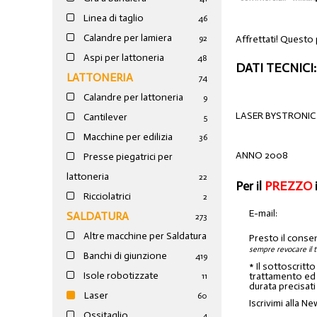
Linea di taglio
46
Calandre per lamiera
Affrettati! Questo
92
Aspi per lattoneria
48
DATI TECNICI:
LATTONERIA
74
Calandre per lattoneria
9
LASER BYSTRONIC
Cantilever
5
Macchine per edilizia
36
ANNO 2008
Presse piegatrici per
lattoneria
22
Per il
PREZZO
Ricciolatrici
2
E-mail:
SALDATURA
273
Altre macchine per Saldatura
Presto il conse
sempre revocare il 
Banchi di giunzione
4
19
* Il sottoscritt
Isole robotizzate
trattamento ed a
11
durata precisati
Laser
60
Iscrivimi alla Ne
Ossitaglio
4