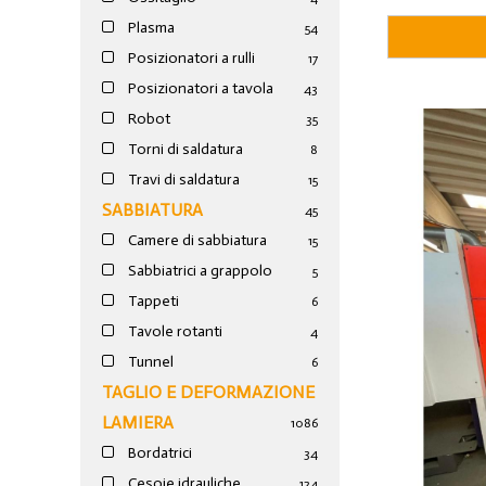
Plasma
54
Posizionatori a rulli
17
Posizionatori a tavola
43
Robot
35
Torni di saldatura
8
Travi di saldatura
15
SABBIATURA
45
Camere di sabbiatura
15
Sabbiatrici a grappolo
5
Tappeti
6
Tavole rotanti
4
Tunnel
6
TAGLIO E DEFORMAZIONE
LAMIERA
1086
Bordatrici
34
Cesoie idrauliche
124