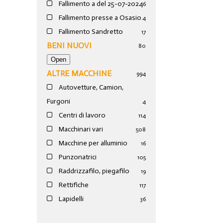
Fallimento a del 25-07-2024
6
Fallimento presse a Osasio
4
Fallimento Sandretto
17
BENI NUOVI
80
ALTRE MACCHINE
994
Autovetture, Camion,
Furgoni
4
Centri di lavoro
114
Macchinari vari
508
Macchine per alluminio
16
Punzonatrici
105
Raddrizzafilo, piegafilo
19
Rettifiche
117
Lapidelli
36