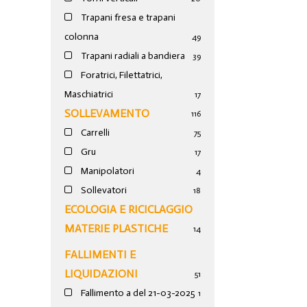
Trapani fresa e trapani
colonna
49
Trapani radiali a bandiera
39
Foratrici, Filettatrici,
Maschiatrici
17
SOLLEVAMENTO
116
Carrelli
75
Gru
17
Manipolatori
4
Sollevatori
18
ECOLOGIA E RICICLAGGIO
MATERIE PLASTICHE
14
FALLIMENTI E
LIQUIDAZIONI
51
Fallimento a del 21-03-2025
1