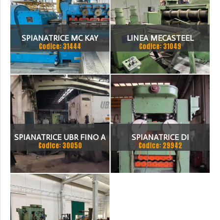
SPIANATRICE MC KAY
LINEA MECASTEEL
Codice: 31444
Codice: 31049
COMPOSTA DA
SPIANATRICE CESOIA A
GHIGLIOTTINA LAME
CIRCOLARI
SPIANATRICE UBR FINO A
SPIANATRICE DI
Codice: 30050
Codice: 29942
40 MM
PRECISIONE A 4 ALTEZZE
1.500 X 12