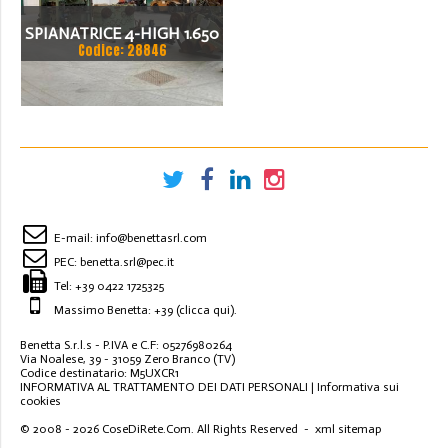
SPIANATRICE 4-HIGH 1.650
Codice: 28846
X 10 (12)
E-mail:
info@benettasrl.com
PEC:
benetta.srl@pec.it
Tel:
+39 0422 1725325
Massimo Benetta: +39
(clicca qui)
.
Benetta S.r.l.s - P.IVA e C.F: 05276980264
Via Noalese, 39 - 31059 Zero Branco (TV)
Codice destinatario: M5UXCR1
INFORMATIVA AL TRATTAMENTO DEI DATI PERSONALI
|
Informativa sui
cookies
© 2008 - 2026
CoseDiRete.Com
. All Rights Reserved -
xml sitemap