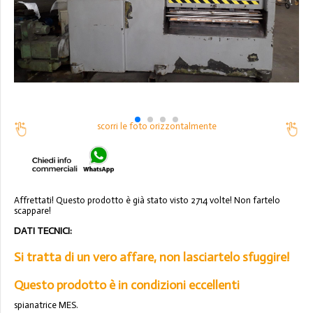
scorri le foto orizzontalmente
Affrettati! Questo prodotto è già stato visto 2714 volte! Non fartelo
scappare!
DATI TECNICI:
Si tratta di un vero affare, non lasciartelo sfuggire!
Questo prodotto è in condizioni eccellenti
spianatrice MES.