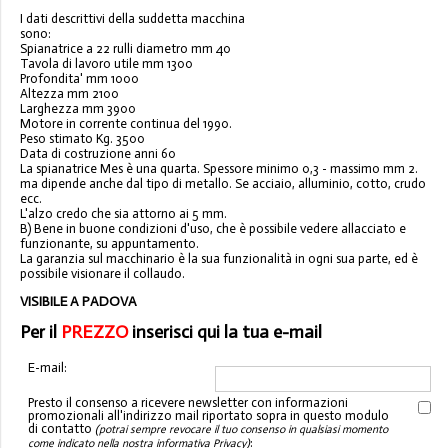
I dati descrittivi della suddetta macchina
sono:
Spianatrice a 22 rulli diametro mm 40
Tavola di lavoro utile mm 1300
Profondita' mm 1000
Altezza mm 2100
Larghezza mm 3900
Motore in corrente continua del 1990.
Peso stimato Kg. 3500
Data di costruzione anni 60
La spianatrice Mes è una quarta. Spessore minimo 0,3 - massimo mm 2.
ma dipende anche dal tipo di metallo. Se acciaio, alluminio, cotto, crudo
ecc.
L'alzo credo che sia attorno ai 5 mm.
B) Bene in buone condizioni d'uso, che è possibile vedere allacciato e
funzionante, su appuntamento.
La garanzia sul macchinario è la sua funzionalità in ogni sua parte, ed è
possibile visionare il collaudo.
VISIBILE A PADOVA
Per il
PREZZO
inserisci qui la tua e-mail
E-mail:
Presto il consenso a ricevere newsletter con informazioni
promozionali all'indirizzo mail riportato sopra in questo modulo
di contatto
(potrai sempre revocare il tuo consenso in qualsiasi momento
:
come indicato nella nostra informativa Privacy)