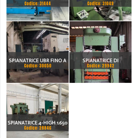
Codice: 31444
Codice: 31049
COMPOSTA DA
SPIANATRICE CESOIA A
GHIGLIOTTINA LAME
CIRCOLARI
SPIANATRICE UBR FINO A
SPIANATRICE DI
Codice: 30050
Codice: 29942
40 MM
PRECISIONE A 4 ALTEZZE
1.500 X 12
SPIANATRICE 4-HIGH 1.650
Codice: 28846
X 10 (12)