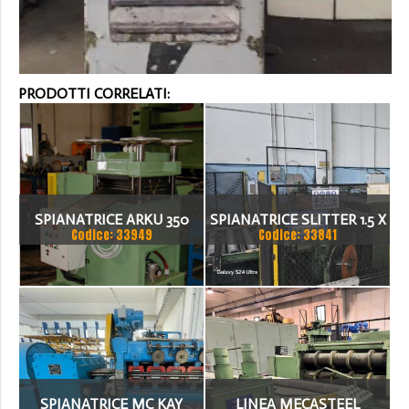
PRODOTTI CORRELATI:
SPIANATRICE ARKU 350
SPIANATRICE SLITTER 1.5 X
Codice: 33949
Codice: 33841
1500 NASTRI VAL FERRO
SPIANATRICE MC KAY
LINEA MECASTEEL