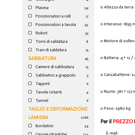
o Altezza da terr
Plasma
54
Posizionatori a rulli
17
o Interasse: 1895
Posizionatori a tavola
43
Robot
35
o Motore di solle
Torni di saldatura
8
Travi di saldatura
15
o Batteria: 4 * 12 
SABBIATURA
45
Camere di sabbiatura
15
o Caricabatterie: 
Sabbiatrici a grappolo
5
Tappeti
6
o Ruote: 381 * 127
Tavole rotanti
4
Tunnel
6
o Peso: 2980 kg
TAGLIO E DEFORMAZIONE
LAMIERA
1086
Per il
PREZZO
Bordatrici
34
E-mail:
Cesoie idrauliche
124