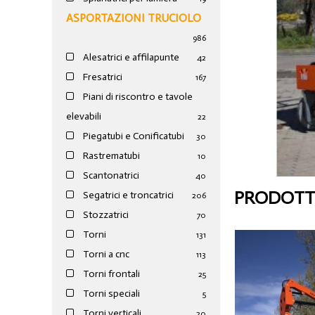
ASPORTAZIONI TRUCIOLO
986
Alesatrici e affilapunte
42
Fresatrici
167
Piani di riscontro e tavole
elevabili
22
Piegatubi e Conificatubi
30
Rastrematubi
10
Scantonatrici
40
PRODOTTI
Segatrici e troncatrici
206
Stozzatrici
70
Torni
131
Torni a cnc
113
Torni frontali
25
Torni speciali
5
Torni verticali
20