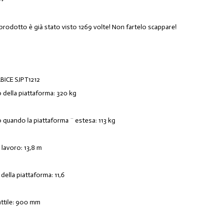
 prodotto è già stato visto 1269 volte! Non fartelo scappare!
ICE SJPT1212
o della piattaforma: 320 kg
o quando la piattaforma ¨ estesa: 113 kg
 lavoro: 13,8 m
della piattaforma: 11,6
attile: 900 mm