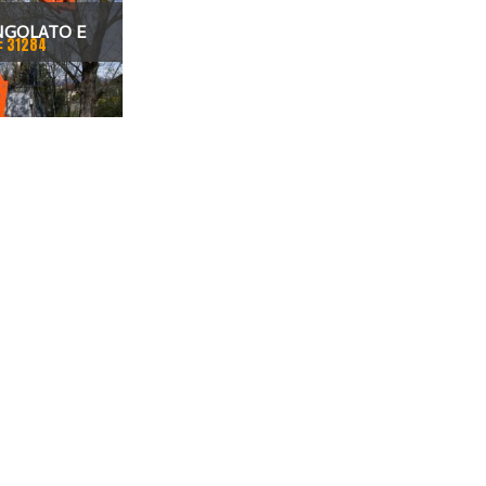
NGOLATO E
: 31284
 A FORBICE