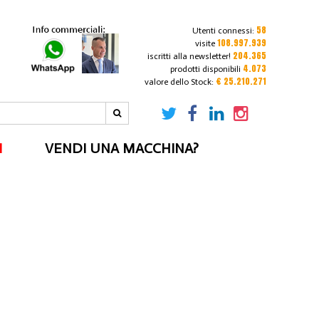
58
Utenti connessi:
108.997.939
visite
204.365
iscritti alla newsletter!
4.073
prodotti disponibili
€ 25.210.271
valore dello Stock:
I
VENDI UNA MACCHINA?