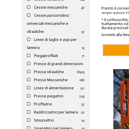
Cesoie meccaniche
47
Presto il conse
sempre revocare il 
Cesoie punzonatrici
* Il sottoscritt
universali meccaniche e
trattamento ed a
durata precisati
idrauliche
57
Iscrivimi alla Ne
Linee di taglio e aspi per
lamiera
15
Piegaprofilati
71
Presse di grandi dimensioni
Presse idrauliche
189
19
Presse Meccaniche
168
Linee di alimentazione
30
Presse piegatrici
239
Profilatrici
37
Raddrizzatrici per lamiera
22
Smussatrici
14
Spianatrici per lamiera
19