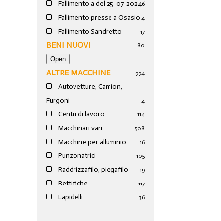
Fallimento a del 25-07-2024
6
Fallimento presse a Osasio
4
Fallimento Sandretto
17
BENI NUOVI
80
ALTRE MACCHINE
994
Autovetture, Camion,
Furgoni
4
Centri di lavoro
114
Macchinari vari
508
Macchine per alluminio
16
Punzonatrici
105
Raddrizzafilo, piegafilo
19
Rettifiche
117
Lapidelli
36