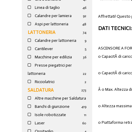
Linea di taglio
46
Calandre per lamiera
Affrettati! Questo
92
Aspi per lattoneria
48
DATI TECNICI:
LATTONERIA
74
Calandre per lattoneria
9
ASCENSORE A FORB
Cantilever
5
o CapacitÃ di caric
Macchine per edilizia
36
Presse piegatrici per
o CapacitÃ di caric
lattoneria
22
Ricciolatrici
2
Â o Max. Altezza di
SALDATURA
273
Altre macchine per Saldatura
o Altezza massima 
Banchi di giunzione
4
19
Isole robotizzate
11
o Piattaforma retr
Laser
60
Ossitaglio
4