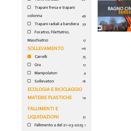
Trapani fresa e trapani
RAGNO CI
Codice
colonna
49
ASCENSORE
Trapani radiali a bandiera
39
Foratrici, Filettatrici,
Maschiatrici
17
SOLLEVAMENTO
116
Carrelli
75
Gru
17
Manipolatori
4
Sollevatori
18
ECOLOGIA E RICICLAGGIO
MATERIE PLASTICHE
14
FALLIMENTI E
LIQUIDAZIONI
51
Fallimento a del 21-03-2025
1