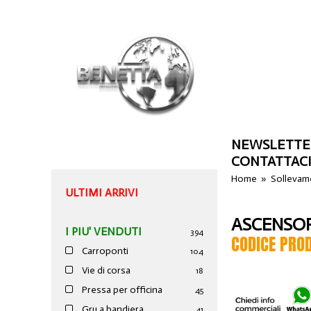
NEWSLETTE
CONTATTAC
Home
»
Sollevam
ULTIMI ARRIVI
ASCENSOR
I PIU' VENDUTI
394
CODICE PRO
Carroponti
104
Vie di corsa
18
Pressa per officina
45
Gru a bandiera
41