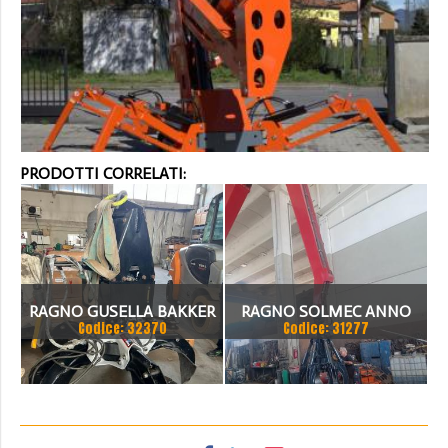
PRODOTTI CORRELATI:
RAGNO GUSELLA BAKKER
RAGNO SOLMEC ANNO
Codice: 32370
Codice: 31277
SHT 305 PE 1-A1 MATR.
2018
Z8150 MAX LIFT 3 T