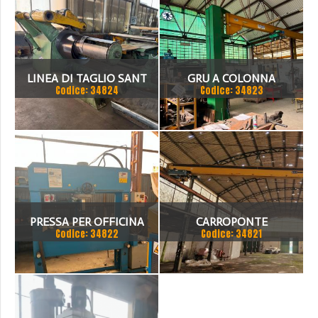
LINEA DI TAGLIO SANT
GRU A COLONNA
Codice: 34824
Codice: 34823
1500 X 3 MM
PUPPINATO 1 TON
PRESSA PER OFFICINA
CARROPONTE
Codice: 34822
Codice: 34821
SICMI 100 TON
MONOTRAVE DEMAG 5
TON SCARTAMENTO 16190
MM