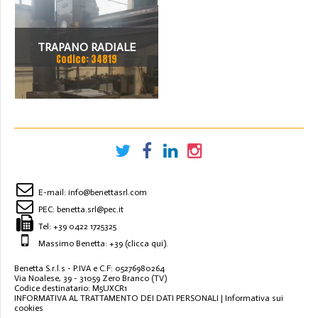
TRAPANO RADIALE
Codice: 34819
SBRACCIO 3000 MM. FORO
100 MM
E-mail:
info@benettasrl.com
PEC:
benetta.srl@pec.it
Tel:
+39 0422 1725325
Massimo Benetta: +39
(clicca qui)
.
Benetta S.r.l.s - P.IVA e C.F: 05276980264
Via Noalese, 39 - 31059 Zero Branco (TV)
Codice destinatario: M5UXCR1
INFORMATIVA AL TRATTAMENTO DEI DATI PERSONALI
|
Informativa sui
cookies