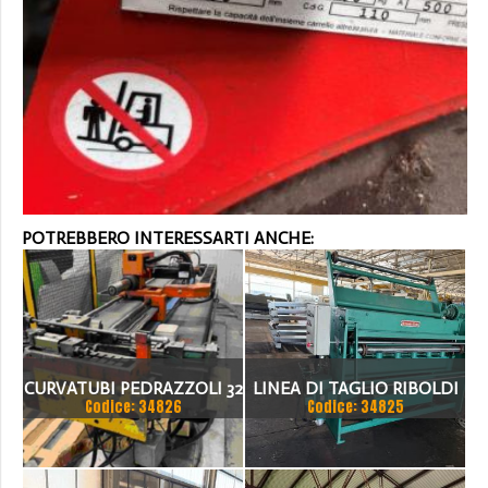
POTREBBERO INTERESSARTI ANCHE:
CURVATUBI PEDRAZZOLI 32
LINEA DI TAGLIO RIBOLDI
Codice: 34826
Codice: 34825
- 3 ASSI CNC
1500 X 2MM