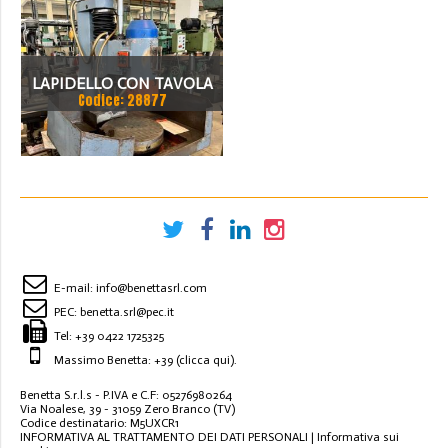
LAPIDELLO CON TAVOLA
Codice: 28877
GIREVOLE VAM 400
E-mail:
info@benettasrl.com
PEC:
benetta.srl@pec.it
Tel:
+39 0422 1725325
Massimo Benetta: +39
(clicca qui)
.
Benetta S.r.l.s - P.IVA e C.F: 05276980264
Via Noalese, 39 - 31059 Zero Branco (TV)
Codice destinatario: M5UXCR1
INFORMATIVA AL TRATTAMENTO DEI DATI PERSONALI
|
Informativa sui