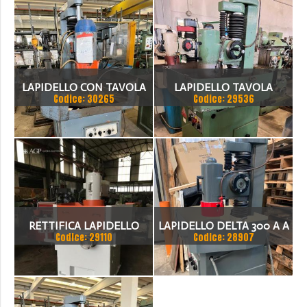
DA VERIFICARE ZOCCA
IDRO
LAPIDELLO CON TAVOLA
LAPIDELLO TAVOLA
Codice: 30265
Codice: 29536
GIREVOLE
GIREVOLE DELTA LC 400
RETTIFICA LAPIDELLO
LAPIDELLO DELTA 300 A A
Codice: 29110
Codice: 28907
FRAPS CON TAVOLA
TAVOLA GIREVOLE
ROTANTE
MANUALE DA 350MM