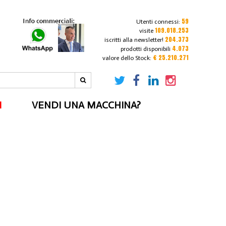
59
Utenti connessi:
109.018.253
visite
204.373
iscritti alla newsletter!
4.073
prodotti disponibili
€ 25.210.271
valore dello Stock:
I
VENDI UNA MACCHINA?