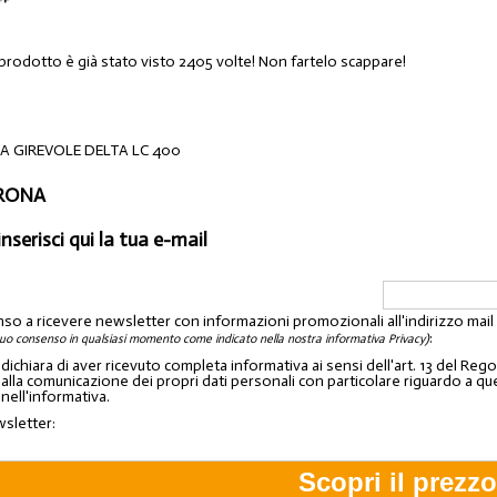
 prodotto è già stato visto 2405 volte! Non fartelo scappare!
A GIREVOLE DELTA LC 400
ERONA
inserisci qui la tua e-mail
nso a ricevere newsletter con informazioni promozionali all'indirizzo mai
:
tuo consenso in qualsiasi momento come indicato nella nostra informativa Privacy)
o dichiara di aver ricevuto completa informativa ai sensi dell'art. 13 del 
lla comunicazione dei propri dati personali con particolare riguardo a quelli c
 nell'informativa.
wsletter: