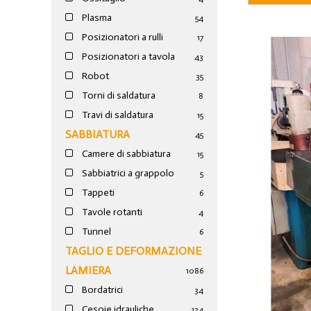
Plasma
54
Posizionatori a rulli
17
Posizionatori a tavola
43
Robot
35
Torni di saldatura
8
Travi di saldatura
15
SABBIATURA
45
Camere di sabbiatura
15
Sabbiatrici a grappolo
5
Tappeti
6
Tavole rotanti
4
Tunnel
6
TAGLIO E DEFORMAZIONE
LAMIERA
1086
Bordatrici
34
Cesoie idrauliche
124