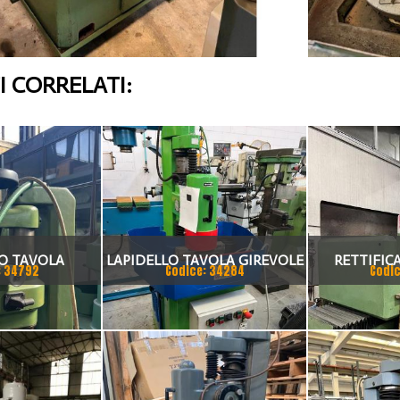
 CORRELATI:
O TAVOLA
LAPIDELLO TAVOLA GIREVOLE
RETTIFIC
: 34792
Codice: 34284
Codic
E MCR 300
TAVOLA DI
CORSA 
VERIFICAR