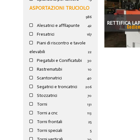
ASPORTAZIONI TRUCIOLO
986
RETTIFICA LA
Alesatrici e affilapunte
42
Codice
CON TAVOL
Fresatrici
167
Piani di riscontro e tavole
elevabili
22
Piegatubi e Conificatubi
30
Rastrematubi
10
Scantonatrici
40
Segatrici e troncatrici
206
Stozzatrici
70
Torni
131
Torni a cnc
113
Torni frontali
25
Torni speciali
5
Torni verticali
20