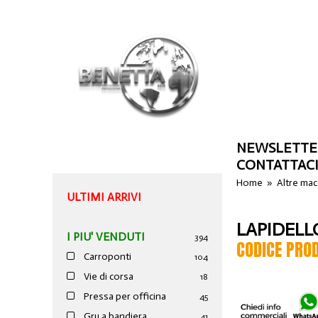
NEWSLETTE
CONTATTAC
Home
»
Altre ma
ULTIMI ARRIVI
LAPIDELL
I PIU' VENDUTI
394
CODICE PRO
Carroponti
104
Vie di corsa
18
Pressa per officina
45
Gru a bandiera
41