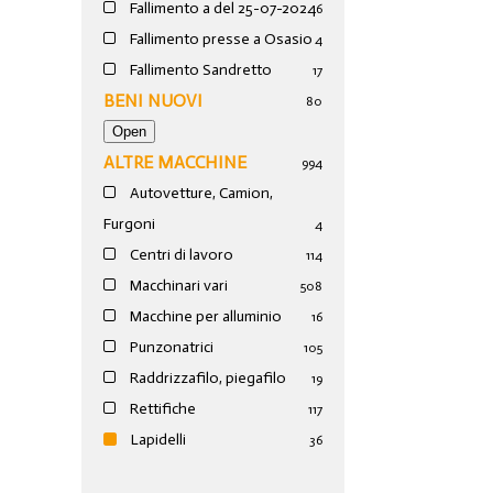
Fallimento a del 25-07-2024
6
Fallimento presse a Osasio
4
Fallimento Sandretto
17
BENI NUOVI
80
ALTRE MACCHINE
994
Autovetture, Camion,
Furgoni
4
Centri di lavoro
114
Macchinari vari
508
Macchine per alluminio
16
Punzonatrici
105
Raddrizzafilo, piegafilo
19
Rettifiche
117
Lapidelli
36