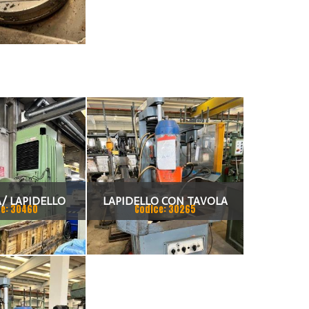
A/ LAPIDELLO
LAPIDELLO CON TAVOLA
e: 30460
Codice: 30265
AMETRO 1000MM
GIREVOLE
1200MM DA
E ZOCCA IDRO