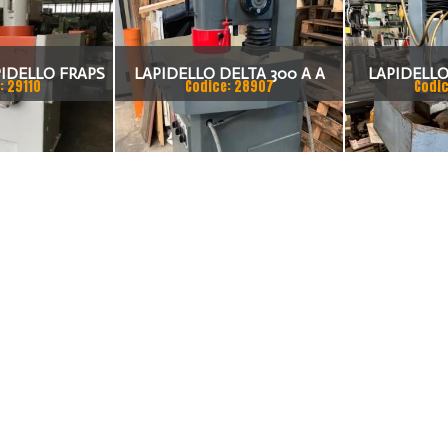
PIDELLO FRAPS
LAPIDELLO DELTA 300 A A
LAPIDELL
: 29110
Codice: 28907
Codic
A ROTANTE
TAVOLA GIREVOLE MANUALE
GIREVO
DA 350MM