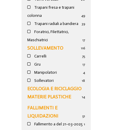
Trapani fresa e trapani
colonna
49
Trapani radiali a bandiera
39
Foratrici, Filettatrici,
Maschiatrici
17
SOLLEVAMENTO
116
Carrelli
75
Gru
17
Manipolatori
4
Sollevatori
18
ECOLOGIA E RICICLAGGIO
MATERIE PLASTICHE
14
FALLIMENTI E
LIQUIDAZIONI
51
Fallimento a del 21-03-2025
1