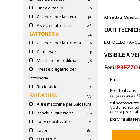
Linea di taglio
46
Calandre per lamiera
Affrettati! Questo
92
Aspi per lattoneria
48
DATI TECNICI:
LATTONERIA
74
LAPIDELLO TAVOL
Calandre per lattoneria
9
Cantilever
5
VISIBILE A V
Macchine per edilizia
36
Per il
PREZZO
Presse piegatrici per
lattoneria
22
E-mail:
Ricciolatrici
2
Presto il conse
SALDATURA
sempre revocare il 
273
* Il sottoscritt
Altre macchine per Saldatura
trattamento ed a
durata precisati
Banchi di giunzione
4
19
Iscrivimi alla Ne
Isole robotizzate
11
Laser
60
Ossitaglio
4