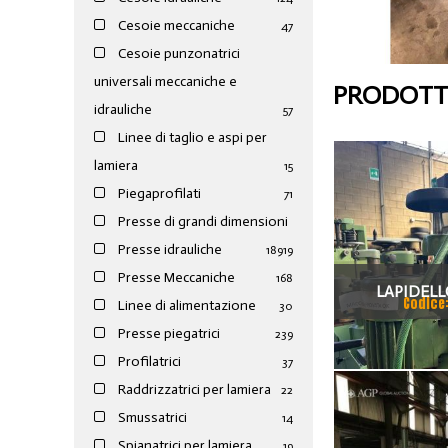
Cesoie meccaniche
47
Cesoie punzonatrici
universali meccaniche e
PRODOTTI
idrauliche
57
Linee di taglio e aspi per
lamiera
15
Piegaprofilati
71
Presse di grandi dimensioni
Presse idrauliche
189
19
Presse Meccaniche
168
LAPIDELL
Codice
Linee di alimentazione
30
CIRCOLAR
Presse piegatrici
239
Profilatrici
37
Raddrizzatrici per lamiera
22
Smussatrici
14
Spianatrici per lamiera
19