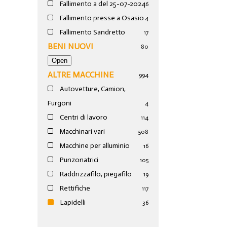
Fallimento a del 25-07-2024
6
Fallimento presse a Osasio
4
Fallimento Sandretto
17
BENI NUOVI
80
ALTRE MACCHINE
994
Autovetture, Camion,
Furgoni
4
Centri di lavoro
114
Macchinari vari
508
Macchine per alluminio
16
Punzonatrici
105
Raddrizzafilo, piegafilo
19
Rettifiche
117
Lapidelli
36