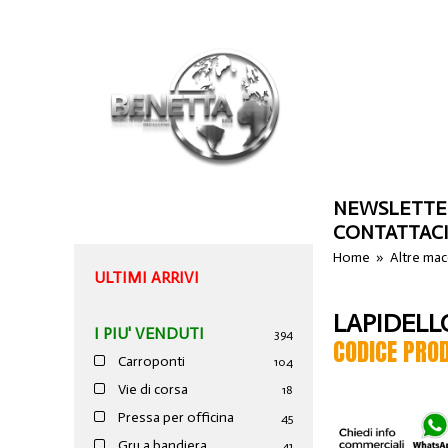
NEWSLETTE
CONTATTAC
Home
»
Altre ma
ULTIMI ARRIVI
LAPIDELL
I PIU' VENDUTI
394
CODICE PRO
Carroponti
104
Vie di corsa
18
Pressa per officina
45
Gru a bandiera
41