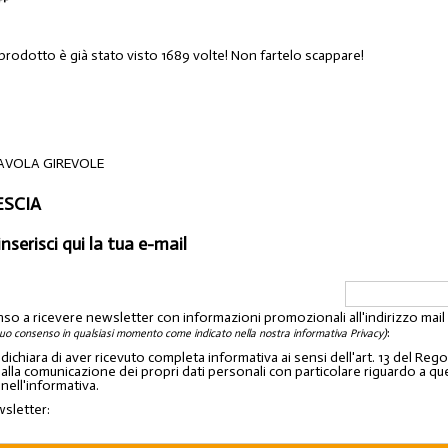
 prodotto è già stato visto 1689 volte! Non fartelo scappare!
AVOLA GIREVOLE
ESCIA
inserisci qui la tua e-mail
nso a ricevere newsletter con informazioni promozionali all'indirizzo mai
:
tuo consenso in qualsiasi momento come indicato nella nostra informativa Privacy)
o dichiara di aver ricevuto completa informativa ai sensi dell'art. 13 del 
lla comunicazione dei propri dati personali con particolare riguardo a quelli c
 nell'informativa.
wsletter: