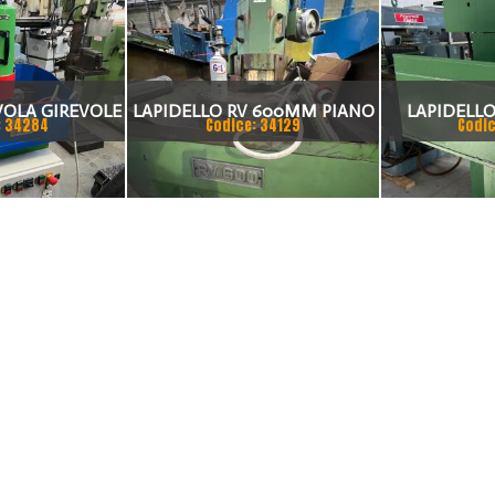
VOLA GIREVOLE
LAPIDELLO RV 600MM PIANO
LAPIDELLO
: 34284
Codice: 34129
Codic
U