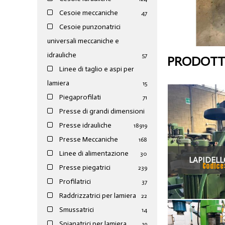
Cesoie meccaniche
47
Cesoie punzonatrici
universali meccaniche e
idrauliche
57
PRODOTTI
Linee di taglio e aspi per
lamiera
15
Piegaprofilati
71
Presse di grandi dimensioni
Presse idrauliche
189
19
Presse Meccaniche
168
Linee di alimentazione
30
LAPIDELL
Codice
Presse piegatrici
239
CIRCOLAR
Profilatrici
37
Raddrizzatrici per lamiera
22
Smussatrici
14
Spianatrici per lamiera
19