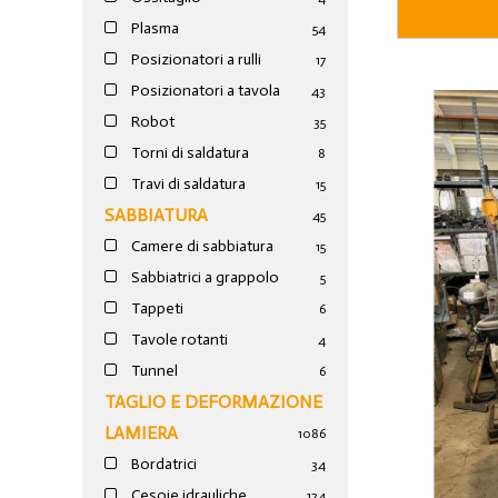
Plasma
54
Posizionatori a rulli
17
Posizionatori a tavola
43
Robot
35
Torni di saldatura
8
Travi di saldatura
15
SABBIATURA
45
Camere di sabbiatura
15
Sabbiatrici a grappolo
5
Tappeti
6
Tavole rotanti
4
Tunnel
6
TAGLIO E DEFORMAZIONE
LAMIERA
1086
Bordatrici
34
Cesoie idrauliche
124