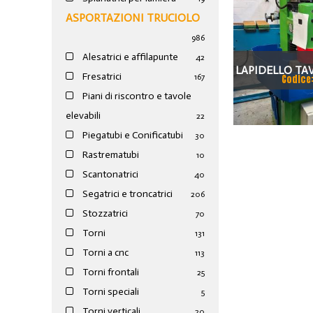
ASPORTAZIONI TRUCIOLO
986
Alesatrici e affilapunte
42
LAPIDELLO TA
Fresatrici
167
Codice
Piani di riscontro e tavole
elevabili
22
Piegatubi e Conificatubi
30
Rastrematubi
10
Scantonatrici
40
Segatrici e troncatrici
206
Stozzatrici
70
Torni
131
Torni a cnc
113
Torni frontali
25
Torni speciali
5
Torni verticali
20