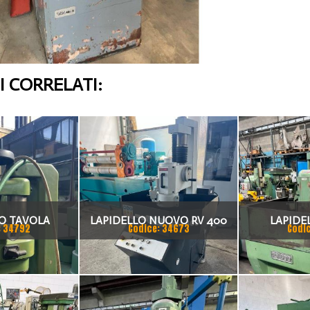
 CORRELATI:
O TAVOLA
LAPIDELLO NUOVO RV 400
LAPIDE
: 34792
Codice: 34673
Codi
E MCR 300