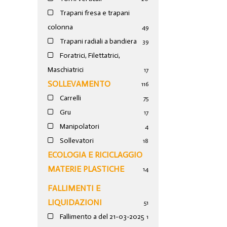
Trapani fresa e trapani
colonna
49
Trapani radiali a bandiera
39
Foratrici, Filettatrici,
Maschiatrici
17
SOLLEVAMENTO
116
Carrelli
75
Gru
17
Manipolatori
4
Sollevatori
18
ECOLOGIA E RICICLAGGIO
MATERIE PLASTICHE
14
FALLIMENTI E
LIQUIDAZIONI
51
Fallimento a del 21-03-2025
1