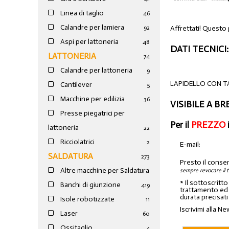
Linea di taglio
46
Calandre per lamiera
Affrettati! Questo
92
Aspi per lattoneria
48
DATI TECNICI:
LATTONERIA
74
Calandre per lattoneria
9
LAPIDELLO CON T
Cantilever
5
Macchine per edilizia
36
VISIBILE A BR
Presse piegatrici per
Per il
PREZZO
lattoneria
22
Ricciolatrici
2
E-mail:
SALDATURA
273
Presto il conse
Altre macchine per Saldatura
sempre revocare il 
* Il sottoscritt
Banchi di giunzione
4
19
trattamento ed a
durata precisati
Isole robotizzate
11
Iscrivimi alla Ne
Laser
60
Ossitaglio
4