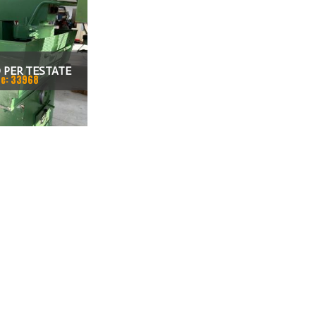
 PER TESTATE
e: 33968
SATO