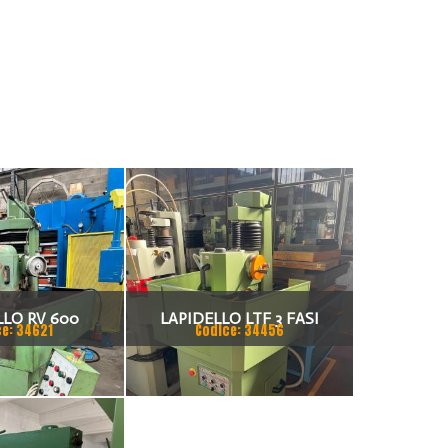
LLO RV 600
LAPIDELLO LTF 3 FASI
ce: 34621
Codice: 34456