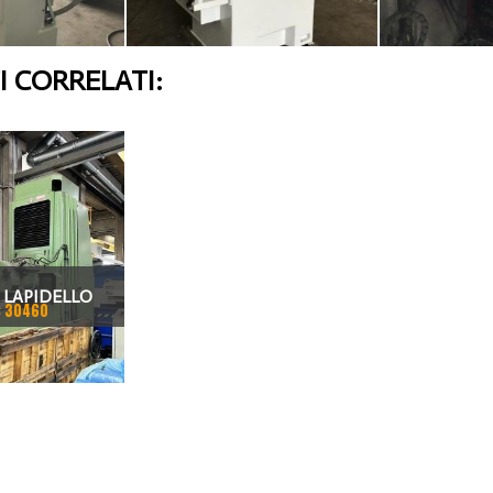
 CORRELATI:
 LAPIDELLO
: 30460
ETRO 1000MM
200MM DA
 ZOCCA IDRO