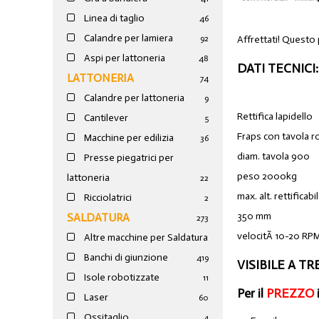
Linea di taglio
46
Calandre per lamiera
Affrettati! Questo
92
Aspi per lattoneria
48
DATI TECNICI:
LATTONERIA
74
Calandre per lattoneria
9
Rettifica lapidello
Cantilever
5
Fraps con tavola r
Macchine per edilizia
36
diam. tavola 900
Presse piegatrici per
peso 2000kg
lattoneria
22
max. alt. rettificabi
Ricciolatrici
2
350 mm
SALDATURA
273
velocitÃ 10-20 RP
Altre macchine per Saldatura
Banchi di giunzione
4
19
VISIBILE A TR
Isole robotizzate
11
Per il
PREZZO
Laser
60
Ossitaglio
4