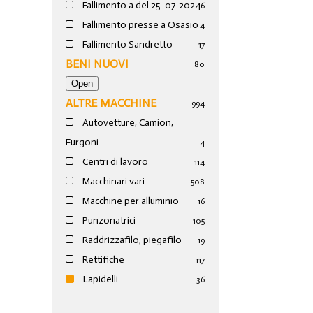
Fallimento a del 25-07-2024
6
Fallimento presse a Osasio
4
Fallimento Sandretto
17
BENI NUOVI
80
ALTRE MACCHINE
994
Autovetture, Camion,
Furgoni
4
Centri di lavoro
114
Macchinari vari
508
Macchine per alluminio
16
Punzonatrici
105
Raddrizzafilo, piegafilo
19
Rettifiche
117
Lapidelli
36