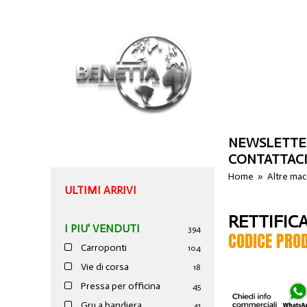
NEWSLETTE
CONTATTAC
Home
»
Altre ma
ULTIMI ARRIVI
RETTIFIC
I PIU' VENDUTI
394
CODICE PRO
Carroponti
104
Vie di corsa
18
Pressa per officina
45
Gru a bandiera
41