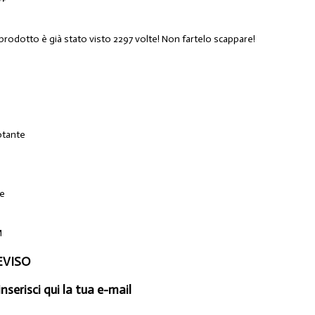
 prodotto è già stato visto 2297 volte! Non fartelo scappare!
otante
le
M
EVISO
inserisci qui la tua e-mail