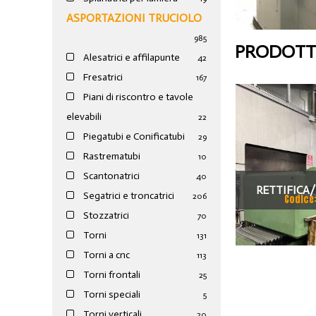
ASPORTAZIONI TRUCIOLO
985
PRODOTTI
Alesatrici e affilapunte
42
Fresatrici
167
Piani di riscontro e tavole
elevabili
22
Piegatubi e Conificatubi
29
Rastrematubi
10
Scantonatrici
40
RETTIFICA/
Segatrici e troncatrici
206
Codice
TAVOLA DIAM
Stozzatrici
70
Torni
131
CORSA 1
Torni a cnc
113
VERIFICARE
Torni frontali
25
Torni speciali
5
Torni verticali
20