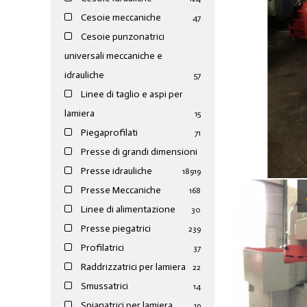
Cesoie meccaniche
47
Cesoie punzonatrici
universali meccaniche e
idrauliche
57
Linee di taglio e aspi per
lamiera
15
Piegaprofilati
71
Presse di grandi dimensioni
Presse idrauliche
189
19
Presse Meccaniche
168
Linee di alimentazione
30
Presse piegatrici
239
Profilatrici
37
Raddrizzatrici per lamiera
22
Smussatrici
14
Spianatrici per lamiera
19