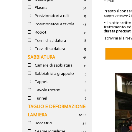
E-mail:
Plasma
54
Presto il conse
Posizionatori a rulli
sempre revocare il 
17
* Il sottoscritt
Posizionatori a tavola
43
trattamento ed a
durata precisati
Robot
35
Iscrivimi alla Ne
Torni di saldatura
8
Travi di saldatura
15
SABBIATURA
45
Camere di sabbiatura
15
Sabbiatrici a grappolo
5
Tappeti
6
Tavole rotanti
4
Tunnel
6
TAGLIO E DEFORMAZIONE
LAMIERA
1086
Bordatrici
34
Cesoie idrauliche
124