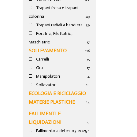
Trapani fresa e trapani
colonna
49
Trapani radiali a bandiera
39
Foratrici, Filettatrici,
Maschiatrici
17
SOLLEVAMENTO
116
Carrelli
75
Gru
17
Manipolatori
4
Sollevatori
18
ECOLOGIA E RICICLAGGIO
MATERIE PLASTICHE
14
FALLIMENTI E
LIQUIDAZIONI
51
Fallimento a del 21-03-2025
1