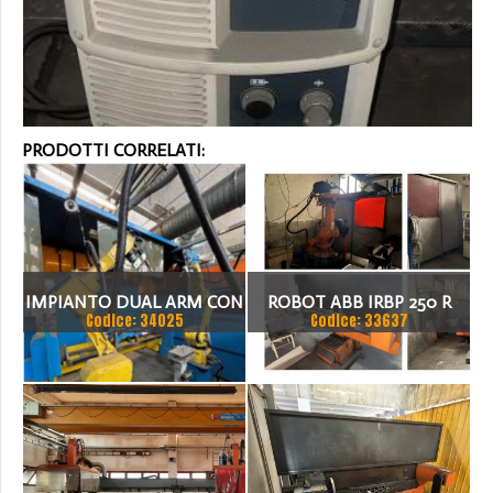
PRODOTTI CORRELATI:
IMPIANTO DUAL ARM CON
ROBOT ABB IRBP 250 R
Codice: 34025
Codice: 33637
ROBOT FANIC