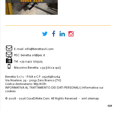
Codice: 33156
ROBOTIZZATA ABB
E-mail:
info@benettasrl.com
PEC:
benetta.srl@pec.it
Tel:
+39 0422 1725325
Massimo Benetta: +39
(clicca qui)
.
Benetta S.r.l.s - P.IVA e C.F: 05276980264
Via Noalese, 39 - 31059 Zero Branco (TV)
Codice destinatario: M5UXCR1
INFORMATIVA AL TRATTAMENTO DEI DATI PERSONALI
|
Informativa sui
cookies
© 2008 - 2026
CoseDiRete.Com
. All Rights Reserved -
xml sitemap