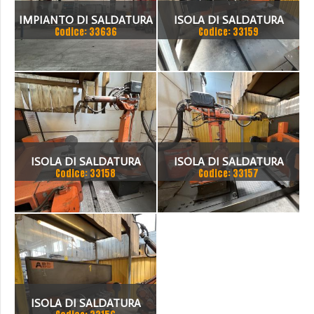
IMPIANTO DI SALDATURA
ISOLA DI SALDATURA
Codice: 33636
Codice: 33159
ROBOTIZZATO CON
ROBOTIZZATA ABB
BINARIO UNICO,
COMPOSTO DA ROBOT DI
SALDATURA MARCA ABB,
ISOLA DI SALDATURA
ISOLA DI SALDATURA
Codice: 33158
Codice: 33157
ROBOTIZZATA ABB
ROBOTIZZATA ABB
ISOLA DI SALDATURA