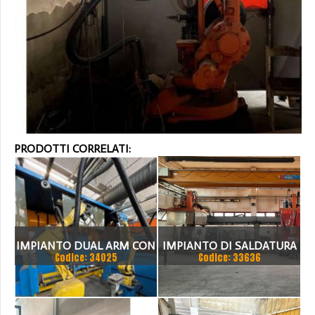
PRODOTTI CORRELATI:
IMPIANTO DUAL ARM CON
IMPIANTO DI SALDATURA
Codice: 34025
Codice: 33636
ROBOT FANIC
ROBOTIZZATO CON
BINARIO UNICO,