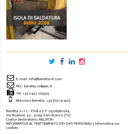
ISOLA DI SALDATURA
Codice: 33156
ROBOTIZZATA ABB
E-mail:
info@benettasrl.com
PEC:
benetta.srl@pec.it
Tel:
+39 0422 1725325
Massimo Benetta: +39
(clicca qui)
.
Benetta S.r.l.s - P.IVA e C.F: 05276980264
Via Noalese, 39 - 31059 Zero Branco (TV)
Codice destinatario: M5UXCR1
INFORMATIVA AL TRATTAMENTO DEI DATI PERSONALI
|
Informativa sui
cookies