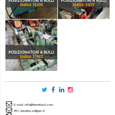
POSIZIONATORI A RULLI
POSIZIONATORI A RULLI
Codice: 32330
Codice: 31637
FOLLE E MOTORIZZATO /
FOLLE E MOTORIZZATO
IDLE AND MOTORIZED
NUOVI 6 TON
ROLLER POSITIONERS
PORTATA CIRCA 100 TON
POSIZIONATORI A RULLI
Codice: 27863
FOLLE E MOTORIZZATO
E-mail:
info@benettasrl.com
PEC:
benetta.srl@pec.it