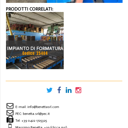
PRODOTTI CORRELATI:
IMPIANTO DI FORMATURA
Codice: 25404
E ACCOPPIAMENTO
STAFFE
E-mail:
info@benettasrl.com
PEC:
benetta.srl@pec.it
Tel:
+39 0422 1725325
Massimo Benetta: +39
(clicca qui)
.