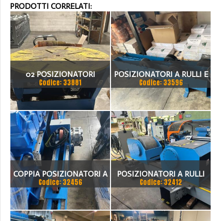
PRODOTTI CORRELATI:
02 POSIZIONATORI
POSIZIONATORI A RULLI E
Codice: 33881
Codice: 33596
AUTOMA A TAVOLA SP 850
MOTORIZZATI
E - CE
COPPIA POSIZIONATORI A
POSIZIONATORI A RULLI
Codice: 32456
Codice: 32412
RULLI FOLLE E
FOLLE
MOTORIZZATO NUOVI