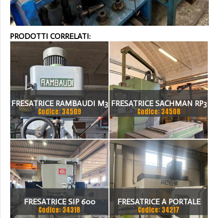
PRODOTTI CORRELATI:
FRESATRICE RAMBAUDI M3
FRESATRICE SACHMAN RP3
Codice: 34509
Codice: 34508
FRESATRICE SIP 600
FRESATRICE A PORTALE
Codice: 34318
Codice: 34217